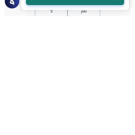
نعم
لا
موضوعات ذات صلة
آداب السفر
الأخلاق والآداب
استئذان المرأة للخروج وسفرها دون محرم
هل يجب على المرأة أن تستأذن عند خروجها
من المنزل ؟ وهل يحل لها السفر بغير محرم ؟
اقرأ المزيد
مختارات