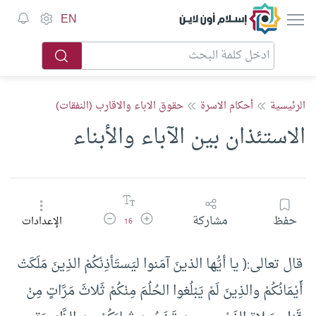
إسلام أون لاين
EN
الرئيسية
أحكام الاسرة
حقوق الاباء والاقارب (النفقات)
الاستئذان بين الآباء والأبناء
زيادة حجم الخط
تقليل حجم الخط
حفظ
مشاركة
الإعدادات
16
قال تعالى:( يا أيُّها الذينَ آمَنوا ليَستَأذِنْكُمْ الذِينَ مَلَكَتْ
أَيْمَانُكُمْ والذِينَ لَمْ يَبْلُغوا الحُلُمَ مِنْكُمْ ثَلاثَ مَرَّاتٍ مِنْ