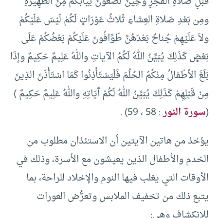
قَبْلِ صَلاةِ الفَجْرِ وحِينَ تَضَعُونَ ثِيابَكُمْ مِنَ الظَّهِيرَةِ
ومِن بَعْدِ صَلاةِ العِشاءِ ثَلاثُ عَوْرَاتٍ لَكُمْ لَيْسَ عَلَيْكُمْ
ولاَ عَلَيْهِمْ جُناحٌ بَعْدَهُنَّ طَوَّافُونَ عَلَيْكُمْ بَعْضُكُمْ عَلَى
بَعْضٍ كَذَلِكَ يُبَيِّنُ اللهُ لَكُمُ الآياتِ واللهُ عَلِيمٌ حَكِيمٌ وإذَا
بَلَغَ الأطْفالُ مِنْكُمُ الحُلُمَ فَلْيَسْتَأْذِنُوا كَمَا اسْتَأْذَنَ الذِينَ
مِنْ قَبْلِهِمْ كَذَلِكَ يُبَيِّنُ اللهُ لَكُمْ آَيَاتِهِ واللهُ عَلِيمٌ حَكِيمٌ )
(
سورة النور
: 58 ، 59) .
يؤخذ من هاتين الآيتين أن الاستئذان مطلوب من
الخدم والأطفال الذين يعيشون مع الأسرة، وذلك في
الأوقات التي يغلب فيها النوم والإخلاد للراحة، بما
يتبع ذلك من تخفيف الملابس وتعرُّض العورات
للانكشاف وهي: