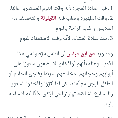
1 ـ قبل صلاة الفجر؛ لأنه وقت النوم المستغرق غالبًا.
2 ـ وقت الظهيرة وتغلب فيه
القيلولة
والتخفيف من
الملابس وطلب الراحة بالنوم.
3 ـ بعد صلاة العشاء؛ لأنّه وقت الاستعداد للنوم.
وقد ورد
عن ابن عباس
أن الناس فرّطوا في هذا
الأدب، وعلله بأنهم أولاً كانوا لا يضعون ستورًا على
أبوابِهم وحجالهم ـ مخادعهم ـ فربّما يفاجِئ الخادم أو
الطفل الرجل مع أهله، لكن لما أثَرَوْا واتّخذوا الستور
والمخادِع الخاصّة تهاونوا في الإذن، ظَنًّا أنه لا حاجة
إليه.