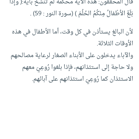
قال المحققون: هذه الآية محكمة لم تُنسَخ بآية:( وإذا
بَلَغَ الأطْفالُ مِنْكُمُ الحُلُمَ ) (سورة النور : 59) .
لأن البالغ يستأذن في كل وقت، أما الأطفال في هذه
الأوقات الثلاثة.
والآباء يدخلون على الأبناء الصغار لرعاية مصالحهم
ولا حاجة إلى استئذانهم، فإذا بلغوا رُوعِيَ معهم
الاستئذان كما رُوعِيَ استئذانهم على آبائهم.