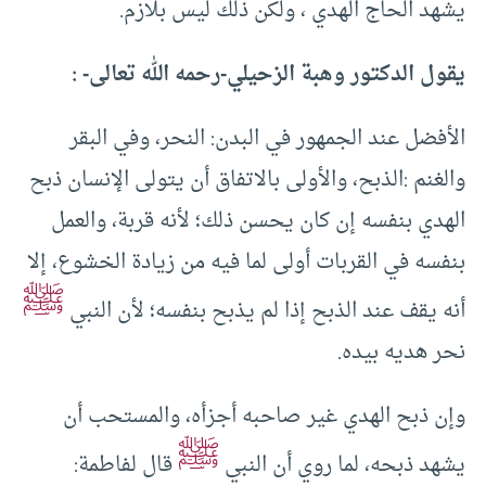
يشهد الحاج الهدي ، ولكن ذلك ليس بلازم.
يقول الدكتور وهبة الزحيلي-رحمه الله تعالى- :
الأفضل عند الجمهور في البدن: النحر، وفي البقر
والغنم :الذبح، والأولى بالاتفاق أن يتولى الإنسان ذبح
الهدي بنفسه إن كان يحسن ذلك؛ لأنه قربة، والعمل
بنفسه في القربات أولى لما فيه من زيادة الخشوع، إلا
ﷺ
أنه يقف عند الذبح إذا لم يذبح بنفسه؛ لأن النبي
نحر هديه بيده.
وإن ذبح الهدي غير صاحبه أجزأه، والمستحب أن
ﷺ
يشهد ذبحه، لما روي أن النبي
قال لفاطمة: