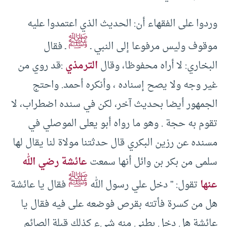
وردوا على الفقهاء أن: الحديث الذي اعتمدوا عليه
ﷺ
موقوف وليس مرفوعا إلى النبي ـ
ـ فقال
البخاري: لا أراه محفوظا، وقال
الترمذي
:قد روي من
غير وجه ولا يصح إسناده ، وأنكره أحمد. واحتج
الجمهور أيضا بحديث آخر، لكن في سنده اضطراب، لا
تقوم به حجة . وهو ما رواه أبو يعلى الموصلي في
مسنده عن رزين البكري قال حدثتنا مولاة لنا يقال لها
سلمى من بكر بن وائل أنها سمعت
عائشة رضي الله
ﷺ
عنها
تقول: ” دخل علي رسول الله
فقال يا عائشة
هل من كسرة فأتته بقرص فوضعه على فيه فقال يا
عائشة هل دخل بطني منه شيء كذلك قبلة الصائم