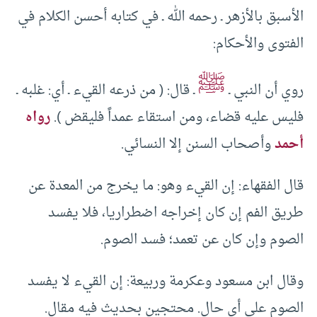
الأسبق بالأزهر ـ رحمه الله ـ في كتابه أحسن الكلام في
الفتوى والأحكام:
ﷺ
روي أن النبي ـ
ـ قال: ( من ذرعه القيء ـ أي: غلبه ـ
فليس عليه قضاء، ومن استقاء عمداً فليقض ).
رواه
أحمد
وأصحاب السنن إلا النسائي.
قال الفقهاء: إن القيء وهو: ما يخرج من المعدة عن
طريق الفم إن كان إخراجه اضطراريا، فلا يفسد
الصوم وإن كان عن تعمد؛ فسد الصوم.
وقال ابن مسعود وعكرمة وربيعة: إن القيء لا يفسد
الصوم على أي حال. محتجين بحديث فيه مقال.