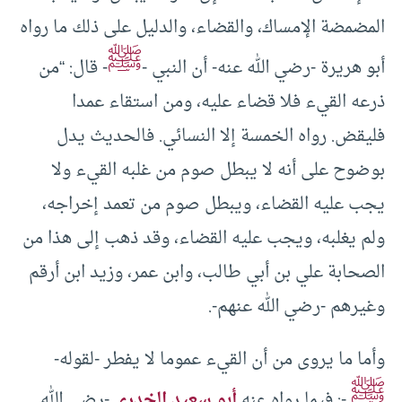
المضمضة الإمساك، والقضاء، والدليل على ذلك ما رواه
ﷺ
أبو هريرة -رضي الله عنه- أن النبي -
- قال: “من
ذرعه القيء فلا قضاء عليه، ومن استقاء عمدا
فليقض. رواه الخمسة إلا النسائي. فالحديث يدل
بوضوح على أنه لا يبطل صوم من غلبه القيء ولا
يجب عليه القضاء، ويبطل صوم من تعمد إخراجه،
ولم يغلبه، ويجب عليه القضاء، وقد ذهب إلى هذا من
الصحابة علي بن أبي طالب، وابن عمر، وزيد ابن أرقم
وغيرهم -رضي الله عنهم-.
وأما ما يروى من أن القيء عموما لا يفطر -لقوله-
ﷺ
-: فيما رواه عنه
أبو سعيد الخدري
-رضي الله