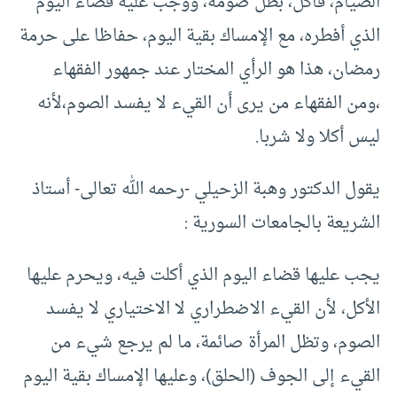
الصيام، فأكل، بطل صومه، ووجب عليه قضاء اليوم
الذي أفطره، مع الإمساك بقية اليوم، حفاظا على حرمة
رمضان، هذا هو الرأي المختار عند جمهور الفقهاء
،ومن الفقهاء من يرى أن القيء لا يفسد الصوم،لأنه
ليس أكلا ولا شربا.
يقول الدكتور وهبة الزحيلي -رحمه الله تعالى- أستاذ
الشريعة بالجامعات السورية :
يجب عليها قضاء اليوم الذي أكلت فيه‏،‏ ويحرم عليها
الأكل‏،‏ لأن القيء الاضطراري لا الاختياري لا يفسد
الصوم‏،‏ وتظل المرأة صائمة‏،‏ ما لم يرجع شيء من
القيء إلى الجوف ‏(‏الحلق‏)‏‏،‏ وعليها الإمساك بقية اليوم