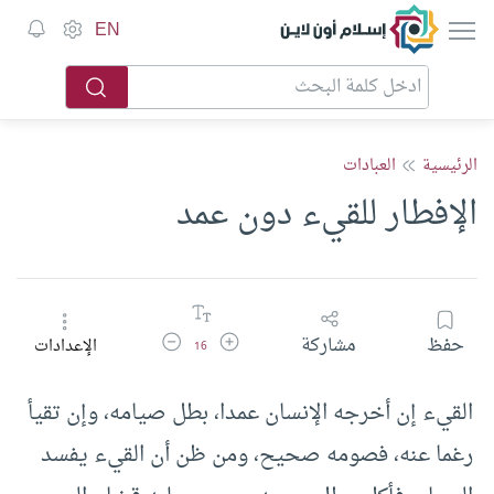
إسلام أون لاين
EN
الرئيسية
العبادات
الإفطار للقيء دون عمد
زيادة حجم الخط
تقليل حجم الخط
حفظ
مشاركة
الإعدادات
16
القيء إن أخرجه الإنسان عمدا، بطل صيامه، وإن تقيأ
رغما عنه، فصومه صحيح، ومن ظن أن القيء يفسد