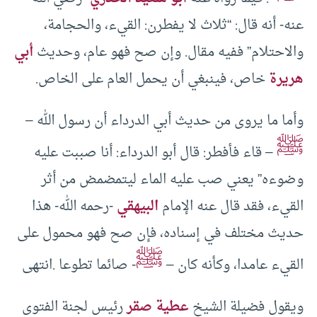
عنه- أنه قال: “ثلاث لا يفطرن: القيء، والحجامة،
والاحتلام” ففيه مقال. وإن صح فهو عام، وحديث
أبي
هريرة
خاص، فينبغي أن يحمل العام على الخاص.
وأما ما يروى من حديث أبي الدرداء أن رسول الله –
ﷺ
– قاء فأفطر: قال أبو الدرداء: أنا صببت عليه
وضوءه” يعني صب عليه الماء ليتمضمض من أثر
القيء، فقد قال عنه الإمام
البيهقي
-رحمه الله- هذا
حديث مختلف في إسناده، فإن صح فهو محمول على
ﷺ
القيء عامدا، وكأنه كان –
- صائما تطوعا .انتهى
ويقول فضيلة الشيخ
عطية صقر
رئيس لجنة الفتوى