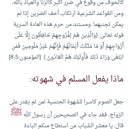
كالخوف من وقوع في ضرر أكبر كالزنا والعياذ بالله،
ومن القواعد الشرعية ارتكاب أخف الضرين إذا لم
يمكن تجنبهما. ومستند من حرم هذه العادة السرية
قوله تعالى: {وَالَّذِينَ هُمْ لِفُرُوجِهِمْ حَافِظُونَ إِلَّا عَلَى
أَزْوَاجِهِمْ أَوْ مَا مَلَكَتْ أَيْمَانُهُمْ فَإِنَّهُمْ غَيْرُ مَلُومِينَ فَمَنِ
ابْتَغَى وَرَاءَ ذَلِكَ فَأُولَئِكَ هُمُ الْعَادُونَ } [المؤمنون:5-8]
ماذا يفعل المسلم في شهوته:
جعل الصوم كاسرا للشهوة الجنسية لمن لم يقدر على
ﷺ
الزواج، فقد جاء في الصحيحين أن رسول الله
قال: يا معشر الشباب من استطاع منكم الباءة