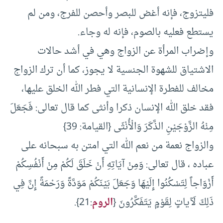
فليتزوج، فإنه أغض للبصر وأحصن للفرج، ومن لم
يستطع فعليه بالصوم، فإنه له وجاء.
وإضراب المرأة عن الزواج وهي في أشد حالات
الاشتياق للشهوة الجنسية لا يجوز، كما أن ترك الزواج
مخالف للفطرة الإنسانية التي فطر الله الخلق عليها،
فقد خلق الله الإنسان ذكرا وأنثى كما قال تعالى: فَجَعَلَ
مِنْهُ الزَّوْجَيْنِ الذَّكَرَ وَالْأُنْثَى {القيامة: 39}
والزواج نعمة من نعم الله التي امتن به سبحانه على
عباده ، قال تعالى: وَمِنْ آيَاتِهِ أَنْ خَلَقَ لَكُمْ مِنْ أَنْفُسِكُمْ
أَزْوَاجاً لِتَسْكُنُوا إِلَيْهَا وَجَعَلَ بَيْنَكُمْ مَوَدَّةً وَرَحْمَةً إِنَّ فِي
ذَلِكَ لَآياتٍ لِقَوْمٍ يَتَفَكَّرُونَ {
الروم
:21}.