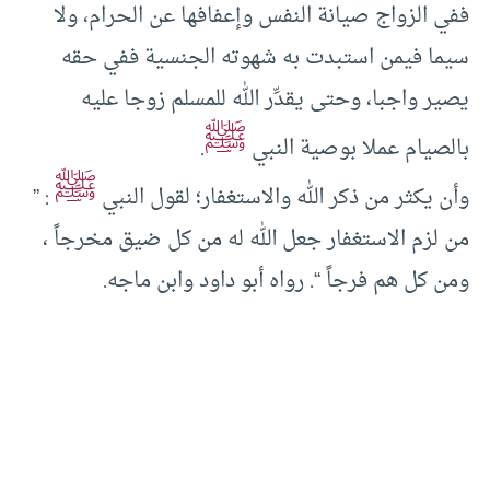
ففي الزواج صيانة النفس وإعفافها عن الحرام، ولا
سيما فيمن استبدت به شهوته الجنسية ففي حقه
يصير واجبا، وحتى يقدِّر الله للمسلم زوجا عليه
ﷺ
بالصيام عملا بوصية النبي
.
ﷺ
وأن يكثر من ذكر الله والاستغفار؛ لقول النبي
: ”
من لزم الاستغفار جعل الله له من كل ضيق مخرجاً ،
ومن كل هم فرجاً “. رواه أبو داود وابن ماجه.