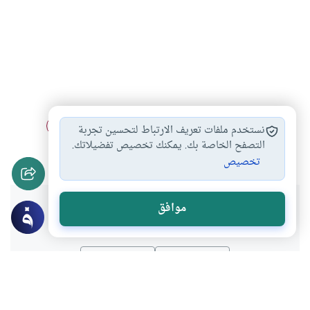
أركان الإيمان ونواقضه
التخطيط للمستقبل والإيمان…
#
#
نستخدم ملفات تعريف الارتباط لتحسين تجربة
الإيمان الخالص بالله…
نواقض الإيمان القولية…
التصفح الخاصة بك. يمكنك تخصيص تفضيلاتك.
#
#
تخصيص
هل انتفعت بهذا المحتوى؟
موافق
نعم
لا