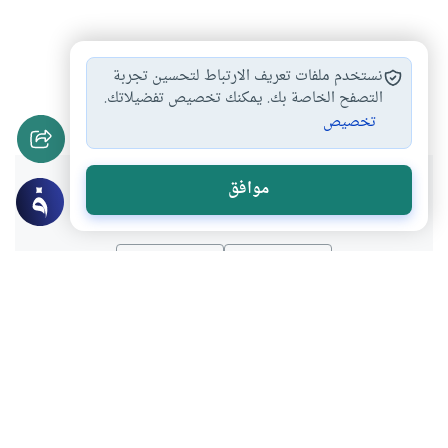
اهداء الثواب للمتوفى
قضاء الدين عن…
#
#
نستخدم ملفات تعريف الارتباط لتحسين تجربة
قضاء النذر عن…
الصلاة عن الميت
التصفح الخاصة بك. يمكنك تخصيص تفضيلاتك.
#
#
تخصيص
هل انتفعت بهذا المحتوى؟
موافق
نعم
لا
موضوعات ذات صلة
العبادات
الطهارة و الصلاة