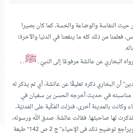
 حيث النفاسة والوضاعة والخسة، كما كان بصيرا
، فعلمنا من ذلك كله ما ينفعنا في الدنيا والآخرة؛
له.
ﷺ
ه البخاري عن عائشة مرفوعًا إلى النبيّ ـ
ـ ،
” أن البخاري ذكره تعليقًا عن عائشة، أي لم يذكر له
زالي مناسبته في حديث أخرجه الحسن بن سفيان في
اء وكانت بالمدينة أخرى، فنزلت المَكّية على المَدنيّة،
كرت لها صاحبتَها. فقالت عائشة: صدق الله ورسوله،
سمعت رسول الله يقول: “الأرواحُ جُنود مُجَنّدة…” ويراجع توضيح ذلك في الإحياء” ج 2 ص 142″ طبعة