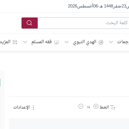
س
23
صَفَر
1448 هـ
-
06
أغسطس
2026
جمات
الهدي النبوي
فقه المسلم
المزيد
زيادة حجم الخط
تقليل حجم الخط
الخط
الإعدادات
16