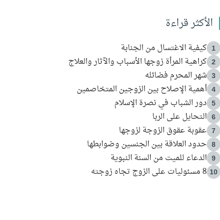
الأكثر قراءة
كيفية الاغتسال من الجنابة
1
كراهية المرأة زوجها الأسباب والآثار والعلاج
2
شهر المحرم فضائله
3
أهمية الإصلاح بين الزوجين المتخاصمين
4
دور الشباب في نصرة الإسلام
5
التحايل على الربا
6
عقوبة عقوق الزوجة لزوجها
7
حدود العلاقة بين الجنسين وضوابطها
8
الدعاء للميت من السنة النبوية
9
8 مسئوليات على الزوج تجاه زوجته
10