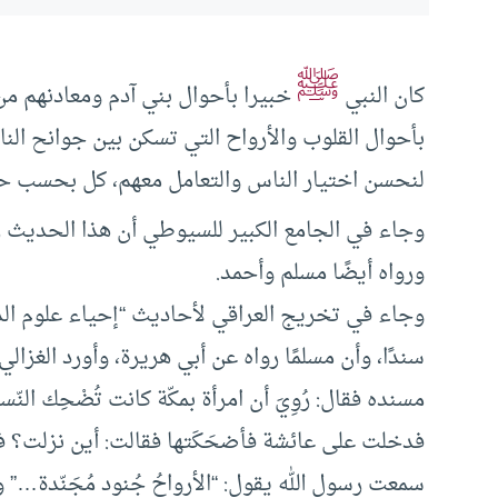
ﷺ
كان النبي
خبيرا بأحوال بني آدم ومعادنهم من
بأحوال القلوب والأرواح التي تسكن بين جوانح الناس
لنحسن اختيار الناس والتعامل معهم، كل بحسب حا
وجاء في الجامع الكبير للسيوطي أن هذا الحديث روا
ورواه أيضًا مسلم وأحمد.
وجاء في تخريج العراقي لأحاديث “إحياء علوم الدين
سندًا، وأن مسلمًا رواه عن أبي هريرة، وأورد الغ
مسنده فقال: رُوِيَ أن امرأة بمكّة كانت تُضْحِك النّس
فدخلت على عائشة فأضحَكَتها فقالت: أين نزلت؟ فذ