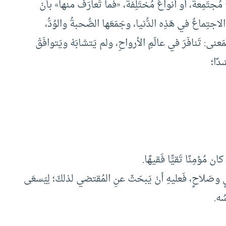
جتَمِعةٌ، أو أنواعٌ مُختَلِفةٌ، «فما تَعارَفَ منها» بأنْ
جتِماعُ في هَذِه الدُّنيا، وجَمَعَها الصُّحبةُ والوُدُّ،
َعنى: تَنافَرَ في عالَمِ الأرواحِ، ولم يَتشابَهْ ويَتوافَقْ
دًا؛
ضلٍ وصَلاحٍ، فَعليهِ أنْ يَبحَثَ عنِ المُقتضي لذلكَ؛ لِيَسعَى
ُه.