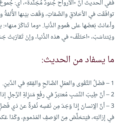
ففي الحديث أنَّ «الأرواح جُنودٌ مُجَنَّدةٌ»، أي: جُموعٌ مُ
توافَقَت في الأخلاقِ والصِّفاتِ، وَقَعَت بيْنها الأُلفةُ والا
وأعانتْ بَعضَها على هُمومِ الدُّنيا. «وما تَناكَرَ منها»: بم
ويَتناسَبْ، «اختَلَفَ» في هذه الدُّنيا، وإنْ تَقارَبتْ جَسَ
ما يسفاد من الحديث:
1 – فضْلُ التَّقْوى والعمَلِ الصَّالحِ والفِقهِ في الدِّينِ.
2 – أنَّ طِيبَ النَّسَبِ مُعتبَرٌ في رفْعِ مَنزِلةِ الرَّجلِ إذا كان مُؤمِنًا تَقيًّا فَقيهًا.
3 – أنَّ الإِنسانَ إِذا وَجَدَ مِن نَفسِه نُفرةً عنْ ذي فَ
في إزالتِه، فيَتخلَّصَ مِنَ الوَصفِ المَذمومِ، وكَذا عَكس