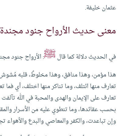
عثمان خليفة.
معنى حديث الأرواح جنود مجندة
ﷺ
في الحديث دلالة كما قال
: الأرواح جنود مجن
هذا مؤمن، وهذا منافق، وهذا مخلوطٌ، قلبه مُشوش، 
تعارف منها ائتلف، وما تناكر منها اختلف، أي فما تع
تعارف على الإيمان والهدى والمحبة في الله تآلفت ا
بحسب عقائدها، وما تنطوي عليه من الأسرار والمقا
وإن تباعدت، والكفر والمعاصي والبدع والأهواء تج