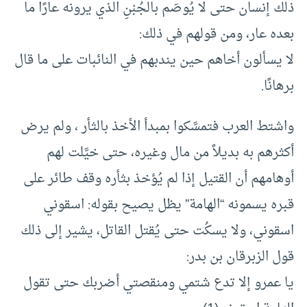
ذلك إنسان حتى لا يُوصَم بالجُبْنِ الذي يرونه عارًا ما
بعده عار، ومن قولهم في ذلك:
لا يسألون أخاهم حين يندبهم في النائبات على ما قال
برهانًا.
واشتط العرب فتمسَّكوا بمبدأ الأخذ بالثأر ، ولم يرض
أكثرهم به بديلاً من مال وغيره، حتى خيَّلت لهم
أوهامهم أن القتيل إذا لم يُؤخذ بثأره وقف طائر على
قبره يسمونه “الهامة” يظل يصيح بقوله: اسقوني
اسقوني، ولا يسكُت حتى يُقتل القاتل، يشير إلى ذلك
قول الزبرقان بن بدر:
يا عمرو إلا تدع شتمي ومنقصتي أضربك حتى تقول