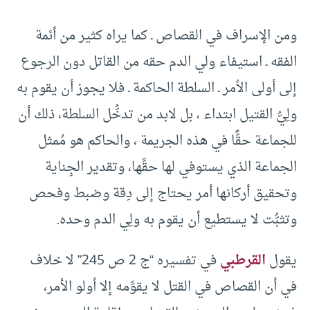
ومن الإسراف في القصاص ـ كما يراه كثير من أئمة
الفقه ـ استيفاء ولي الدم حقه من القاتل دون الرجوع
إلى أولى الأمر ـ السلطة الحاكمة ـ فلا يجوز أن يقوم به
ولِيُّ القتيل ابتداء ، بل لابد من تدخُّل السلطة، ذلك أن
للجماعة حقًّا في هذه الجريمة ، والحاكم هو مُمثل
الجماعة الذي يستوفي لها حقَّها، وتقدير الجِناية
وتحقيق أركانها أمر يحتاج إلى دِقة وضبط وفحص
وتثبُّت لا يستطيع أن يقوم به ولِي الدم وحده.
يقول
القرطبي
في تفسيره “ج 2 ص 245” لا خلاف
في أن القصاص في القتل لا يقوِّمه إلا أولو الأمر،