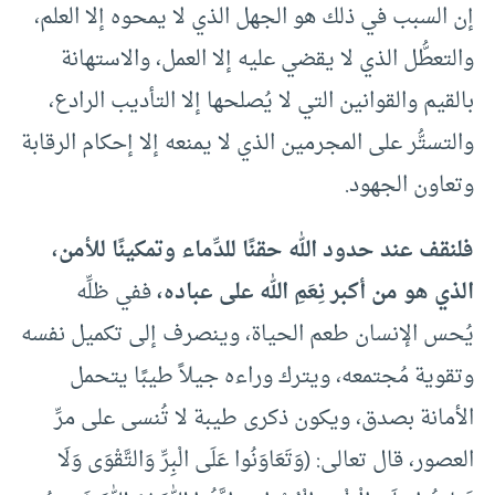
إن السبب في ذلك هو الجهل الذي لا يمحوه إلا العلم،
والتعطُّل الذي لا يقضي عليه إلا العمل، والاستهانة
بالقيم والقوانين التي لا يُصلحها إلا التأديب الرادع،
والتستُّر على المجرمين الذي لا يمنعه إلا إحكام الرقابة
وتعاون الجهود.
فلنقف عند حدود الله حقنًا للدِّماء وتمكينًا للأمن،
الذي هو من أكبر نِعَمِ الله على عباده،
ففي ظلِّه
يُحس الإنسان طعم الحياة، وينصرف إلى تكميل نفسه
وتقوية مُجتمعه، ويترك وراءه جيلاً طيبًا يتحمل
الأمانة بصدق، ويكون ذكرى طيبة لا تُنسى على مرِّ
العصور، قال تعالى: (وَتَعَاوَنُوا عَلَى الْبِرِّ وَالتَّقْوَى وَلَا