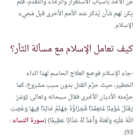
عن الأخذ بأسباب الاستقرار والرخاء والتقدُّم، فلم
يكن لهم شأن يُذكر عند الأمم الأخرى قبل مَجيء
الإسلام.
كيف تعامل الإسلام مع مسألة الثأر؟
-جاء الإسلام فوضع العلاج الحاسم لهذا الداء
الخطير، حيث حرَّم القتل بدون سبب مشروع، كما
حرَّمته الأديان الأخْرى فقال سبحانه وتعالى: (وَمَنْ
يَقْتُلْ مُؤْمِنًا مُتَعِمِّدًا فَجَزَاؤُهُ جَهَنَّمُ خَالِدًا فِيهَا وَغَضِبَ
اللهُ عَلَيْهِ وَلَعَنَهُ وَأَعَدَّ لَهُ عَذَابًا عَظِيمًا) (
سورة النساء
:
93).