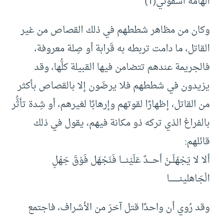
الهامة اسقوني(1)
وكان من مظاهر شططهم في ذلك القصاص من غير
القاتل، ما دامت تربطه به قَرابة أو صِلة معروفة،
فالجريمة عندهم تتضامن فيها القبيلة كلُّها، وقد
يزيدون في شططهم فلا يرضَون إلا بالقصاص بأكثر
من القاتل، إظهارًا لقوتهم وإرهابًا لغيرهم، أو شِدة تأثُّر
بالفراغ الذي تركه ذو مكانة فيهم، يقول في ذلك
قائلهم:
ألا لا يَجْهَلَــنْ أحــــدٌ عَلَيْنــــا فَنَجْهَل فَوْقَ جَهْلِ
الْجَاهلينــــــــــا
وقد رُوي أن واحدًا قتل آخرَ من الأشراف، فاجتمع