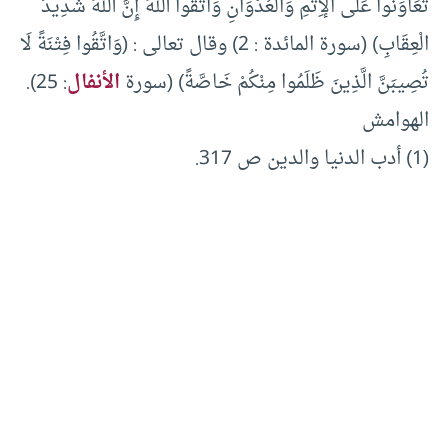
تَعَاوَنُوا عَلَى الْإِثْمِ وَالْعُدْوَانِ وَاتَّقُوا اللهَ إِنَّ اللهَ شَدِيدُ
الْعِقَابِ) (سورة المائدة : 2) وقال تعالى : (وَاتَّقُوا فِتْنَةً لَا
تُصِيبَنَّ الَّذِينَ ظَلَمُوا مِنْكُمْ خَاصَّةً) (سورة
الأنفال
: 25).
الهوامش
(1) أدب الدنيا والدين ص 317.