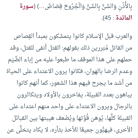
بِالأُذُنِ وَالسِّنَّ بِالسِّنِّ وَالْجُرُوحَ قِصَاصٌ…) (
سورة
المائدة
: 45).
والعرب قبل الإسلام كانوا يتمسَّكون بمبدأ القِصاص
من القاتل مُبَررين ذلك بقولهم: القتل أنفى للقتل، وقد
حملهم على هذا الموقف ما طبعوا عليه من إباء الضَّيْم
وعدم الرضا بالهوان، فكانوا يرون الاعتداء على الحياة
من أشد ما يجرح فيهم هذا الشعور، كما أنهم كانوا
يباهون بعدد القبيلة، يفاخرون بالأولاد ويتكاثرون
بالرجال ويرون الاعتداء على واحد منهم اعتداء على
القبيلة كلِّها، يُوهن قُوَّتها ويُضْعف هيبتها بين القبائل
الأخرى، فيهبُّون جميعًا للأخذ بثأره، لا يكاد يتخلَّى عن