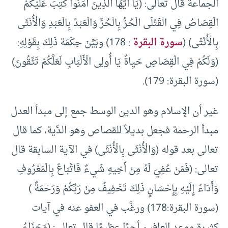
الجماعة قال تعالى: (يَا أَيُّهَا الَّذِينَ آمَنُوا كُتِبَ عَلَيْكُمْ
الْقِصَاصُ فِي الْقَتْلَى الْحُرُّ بِالْحُرِّ وَالْعَبْدُ بِالْعَبْدِ وَالْأُنْثَى
بِالْأُنْثَى) (
سورة البقرة
: 178) وبَيَّنَ حِكْمَة ذَلِكَ بِقَوْلِهِ:
(وَلَكُمْ فِي الْقِصَاصِ حَيِاةٌ يَا أُولِى الْأَلْبَابِ لَعَلَّكُمْ تَتَّقُونَ)
(سورة البقرة: 179).
غير أن الإسلام وهو الدين الوسط جمع إلى مبدأ العدل
مبدأ الرحمة فجعل بديلاً للقصاص وهو الدِّية، كما قال
تعالى بعد قوله (وَالْأُنْثَى بِالْأُنْثَى) في الآية السابقة قال
تعالى: (فَمَنْ عُفِيَ لَهُ مِنْ أَخِيهِ شَيءٌ فَاتِّبَاعٌ بِالْمَعْرُوفِ
وَأَدَاءٌ إِلَيْهِ بِإِحْسَانٍ ذَلِكَ تَخْفِيفٌ مِنْ رَبِّكُمْ وَرَحْمَةٌ )
(سورة البقرة:178) ورغَّب في العفو عنه في آيات
كثيرة ووعد العافين أجرًا عظيمًا قال تعالى: (وَجَزَاءُ