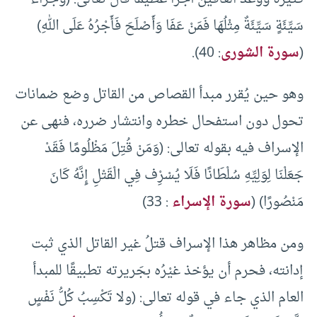
سَيِّئَةٍ سَيِّئَةٌ مِثْلُهَا فَمَنْ عَفَا وَأَصْلَحَ فَأَجْرُهُ عَلَى اللهِ)
(
سورة الشورى
: 40).
وهو حين يُقرر مبدأ القصاص من القاتل وضع ضمانات
تحول دون استفحال خطره وانتشار ضرره، فنهى عن
الإسراف فيه بقوله تعالى: (وَمَنْ قُتِلَ مَظْلُومًا فَقَدْ
جَعَلْنَا لِوَلِيِّهِ سُلْطَانًا فَلَا يُسْرِْف فِي الْقَتْلِ إِنَّهُ كَانَ
مَنْصُورًا) (
سورة الإسراء
: 33)
ومن مظاهر هذا الإسراف قتلُ غير القاتل الذي ثبت
إدانته، فحرم أن يؤخذ غيْرُه بجَريرته تطبيقًا للمبدأ
العام الذي جاء في قوله تعالى: (ولا تَكْسِبُ كُلُّ نَفْسٍ