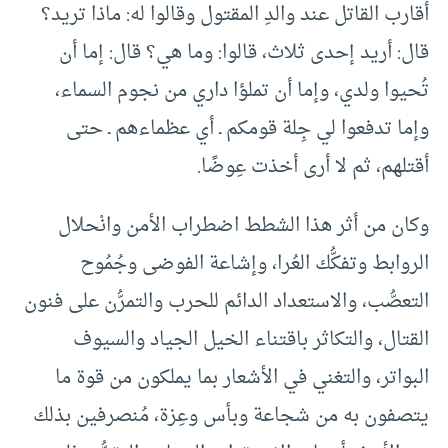
أقارب القاتل عند والدِ المقتول وقالوا له: ماذا تريد؟
قال: أريد إحدى ثلاث، قالوا: وما هي؟ قال: إما أن
تُحيوا ولدي، وإما أن تملؤا داري من نجوم السماء،
وإما تدفعوا لي جِلة قومكم ـ أي عظماءهم ـ حتى
أقتلهم، ثم لا أرى أخذت عِوضًا.
وكان من أثر هذا الشطط اضطراب الأمن وانْحلال
الروابط وتفكُّك العُرا، وإشاعة الفوضى وجُمُوح
التعصُّب، والاستعداد الدائم للحرب والتمرُّن على فنون
القتال، والتكاثر باقتناء الخيل الجياد والسيوف
البواتر، والتغني في الأشعار بما يملكون من قوة ما
يتصفون به من شجاعة وبأس وعِزة، مُنصرفين بذلك