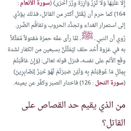
إِلَّا عَلَيْهَا وَلَا تَزِرُ وَازِرَةٌ وِزْرَ أُخْرَى) (
سورة الأنعام
:
164) كما حرم أن يُقْتَل أكثر من القاتل، فذلك يؤدِّي
إلى استمرار العَداء وتجدُّد الحروب وتفاقُم الضَّرر.
ﷺ
رُوي أن النبي ـ
ـ لمَّا رأى عمَّه حمزة مَقتولاً مُمَثَّلاً
به في غزوة أُحُد حلف ليُمَثِّلَنَّ بسبعين من الكفار لشدة
وقْع الألم على نفسه، فنزل قوله تعالى: (وَإِنْ عَاقَبْتُمْ
بِمِثْلِ مَا عُوقِبْتُمْ بِه وَلَئِنْ صَبَرْتُمْ لَهُوَ خَيْرٌ لِلصَّابِرِينَ)
(
سورة النحل
: 126) فاختار الصبر وكفَّر عن يمينه.
من الذي يقيم حد القصاص على
القاتل؟