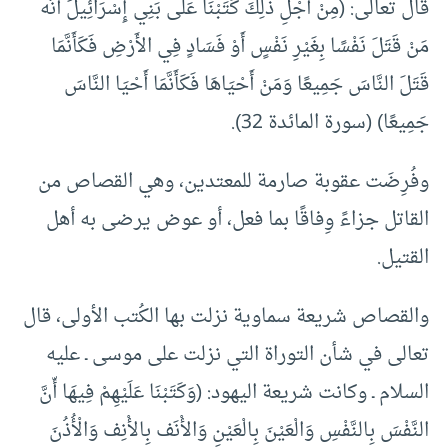
قال تعالى: (مِنْ أَجْلِ ذَلِكَ كَتَبْنَا عَلَى بَنِي إِسْرَائِيلَ أَنَّه
مَنْ قَتَلَ نَفْسًا بِغَيْرِ نَفْسٍ أَوْ فَسَادٍ فِي الأَرْضِ فَكَأَنَّمَا
قَتَلَ النَّاسَ جَمِيعًا وَمَنْ أَحْيَاهَا فَكَأَنَّمَا أَحْيَا النَّاسَ
جَمِيعًا) (سورة المائدة 32).
وفُرِضَت عقوبة صارمة للمعتدين، وهي القصاص من
القاتل جزاءً وِفاقًا بما فعل، أو عوض يرضى به أهل
القتيل.
والقصاص شريعة سماوية نزلت بها الكُتب الأولى، قال
تعالى في شأن التوراة التي نزلت على موسى ـ عليه
السلام ـ وكانت شريعة اليهود: (وَكَتَبْنَا عَلَيْهِمْ فِيهَا أّنَّ
النَّفْسَ بِالنَّفْسِ وَالْعَيْنَ بِالْعَيْنِ وَالأْنَف بِالأْنِف وَالْأُذُنَ