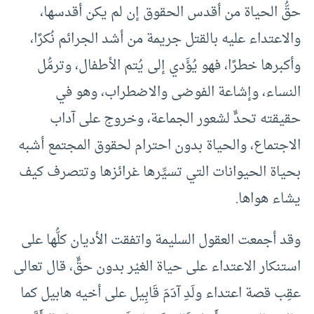
حقُّ الحياة من أقدس الحقوق إن لم يكن أقدسها،
والاعتداء عليه بالقتل جريمة من أشد الجرائم نُكرًا،
وأكبرها خطرًا، فهو يُؤَدي إلى يُتم الأطفال، وترمُّل
النساء، وإشاعة الفوضى والاضطراب، وهو في
حقيقته تحدٍّ لشعور الجماعة، وخروج على آداب
الاجتماع، والحياة بدون احترام لحقوق المجتمع أشبه
بحياة الحيوانات التي تسيِّرها غرائزها وتتصرف كيف
يشاء هواها.
وقد أجمعت العقول السليمة واتفقت الأديان كلُّها على
استنكار الاعتداء على حياة الغيْر بدون حقٍّ، قال تعالى
عقِب قصة اعتداء ولَدِ آدَمَ قَابِيل على أخيه هابيل كما