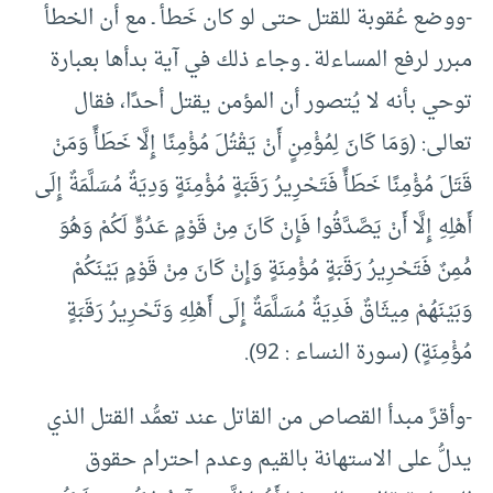
-ووضع عُقوبة للقتل حتى لو كان خَطأ ـ مع أن الخطأ
مبرر لرفع المساءلة ـ وجاء ذلك في آية بدأها بعبارة
توحي بأنه لا يُتصور أن المؤمن يقتل أحدًا، فقال
تعالى: (وَمَا كَانَ لِمُؤْمِنٍ أَنْ يَقْتُلَ مُؤْمِنًا إِلَّا خَطَأً وَمَنْ
قَتَلَ مُؤْمِنًا خَطَأً فَتَحْرِيرُ رَقَبَةٍ مُؤْمِنَةٍ وَدِيَةٌ مُسَلَّمَةٌ إِلَى
أَهْلِهِ إِلَّا أَنْ يَصَّدَّقُوا فَإِنْ كَانَ مِنْ قَوْمٍ عَدُوٍّ لَكُمْ وَهُوَ
مُْمِنٌ فَتَحْرِيرُ رَقَبَةٍ مُؤْمِنَةٍ وَإِنْ كَانَ مِنْ قَوْمٍ بَيْنَكُمْ
وَبَيْنَهُمْ مِيثَاقٌ فَدِيَةٌ مُسَلَّمَةٌ إِلَى أَهْلِهِ وَتَحْرِيرُ رَقَبَةٍ
مُؤْمِنَةٍ) (سورة النساء : 92).
-وأقرَّ مبدأ القصاص من القاتل عند تعمُّد القتل الذي
يدلُّ على الاستهانة بالقيم وعدم احترام حقوق