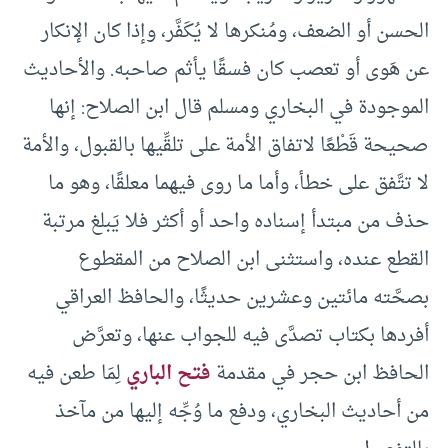
الحسن أو الضعف، ومُنكرها لا يُكَفَّر، وإذا كان الإنكار
عن هَوى أو تعصب كان فسقًا يأثم صاحبه. والأحاديث
الموجودة في البخاري ومسلم قال ابن الصلاح: إنها
صحيحة قَطْعًا لاتفاق الأمة على تلقِّيها بالقبول، والأمة
لا تتَّفق على خطأ، وأما ما روى فيهما معلقًا، وهو ما
حذف من مبتدأ إسناده واحد أو أكثر فلا يَبلغ مرتبة
القطع عنده، واستثنى ابن الصلاح من المقطوع
بصحَّته مائتين وعشرين حديثًا، والحافظ العراقي
أفردها بكتاب تصدَّى فيه للجواب عنها، وتعرَّض
الحافظ ابن حجر في مقدمة
فتح الباري
لِمَا طعن فيه
من أحاديث البخاري، ودفع ما وُجِّه إليها من مآخذ