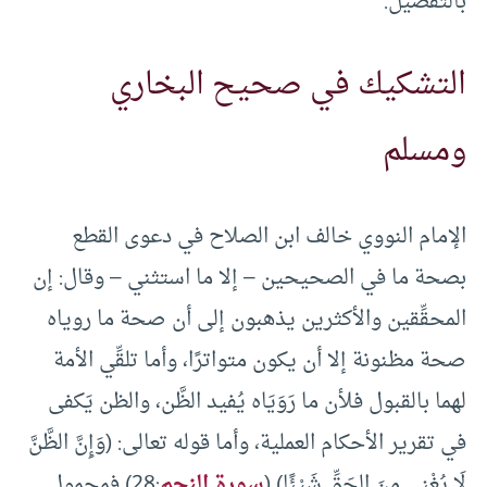
بالتفصيل.
التشكيك في صحيح البخاري
ومسلم
الإمام النووي خالف ابن الصلاح في دعوى القطع
بصحة ما في الصحيحين – إلا ما استثني – وقال: إن
المحقِّقين والأكثرين يذهبون إلى أن صحة ما روياه
صحة مظنونة إلا أن يكون متواترًا، وأما تلقِّي الأمة
لهما بالقبول فلأن ما رَوَيَاه يُفيد الظَّن، والظن يَكفى
في تقرير الأحكام العملية، وأما قوله تعالى: (وَإِنَّ الظَّنَّ
لَا يُغْنِي مِنَ الحَقِّ شَيْئًا) (
سورة النجم
:28) فمحمول