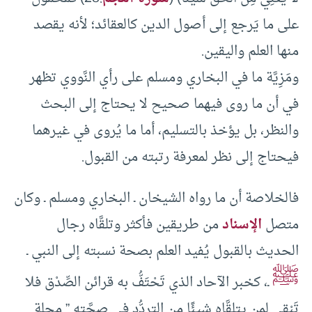
على ما يَرجع إلى أصول الدين كالعقائد؛ لأنه يقصد
منها العلم واليقين.
ومَزِيَّة ما في البخاري ومسلم على رأي النَّووي تظهر
في أن ما روى فيهما صحيح لا يحتاج إلى البحث
والنظر، بل يؤخذ بالتسليم، أما ما يُروى في غيرهما
فيحتاج إلى نظر لمعرفة رتبته من القبول.
فالخلاصة أن ما رواه الشيخان ـ البخاري ومسلم ـ وكان
متصل
الإسناد
من طريقين فأكثر وتلقَّاه رجال
الحديث بالقبول يُفيد العلم بصحة نسبته إلى النبي ـ
ﷺ
ـ، كخبر الآحاد الذي تَحْتَفُّ به قرائن الصِّدْق فلا
تَبْقي لمن يتلقَّاه شيئًا من التردُّد في صحَّته ” مجلة