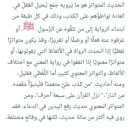
الحديث المتواتر هو ما يَرويه جمْع يُحيل العَقلُ في
العادة تواطؤَهم على الكذب، وذلك في كل طبقة من
ﷺ
ابتداء الرواية إلى من تلقَّوه عن الرَّسول ـ
ـ أو
عَرَفوه عنه فعلًا أو وصْفًا أو تقريرًا، وقدْ يكون متواترًا
لفظيًّا إذا اتحدت الرواة في الألفاظ التي يَقولونها، أو
متواترًا معنويًا إذا اتفقوا في رواية المعني مع اختلاف
الألفاظ، والتواتر المعنوي كثير، أما اللَّفْظي فقليل،
ومنه أحاديث: “من كذب عليَّ متعمدًا فلْيتبوَّأْ مَقْعده
من النار”، ” نزل القرآن على سبعة أحرف”، ومن
المتواتر المعنوي حديث رفع اليدين في الدعاء، فقد
روى فيه أكثر من مائة حديث، لكنها في وقائع مختلفة،