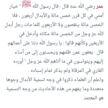
ﷺ
عمر
رضي الله عنه قال : قال رسول الله
” خيار
أمتي في كل قرن خمس مائة والأبدال أربعون , فلا
الخمس مائة ينقصون ولا الأربعون كلما مات رجل أبدل
الله عز وجل من الخمس مائة مكانه وأدخل في
الأربعين وكأنهم قالوا : يا رسول الله دلنا على أعمالهم
قال : يعفون عمن ظلمهم ويحسنون إلى من أساء
إليهم ويتواسون في ما آتاهم الله عز وجل ” أورده
القاري في المرقاة ولم يذكر تمام إسناده . ‏
‏واعلم أن العلماء ذكروا في وجه تسمية الأبدال وجوها
متعددة وما يفهم من هذه الأحاديث من وجه التسمية
هو المعتمد . ‏