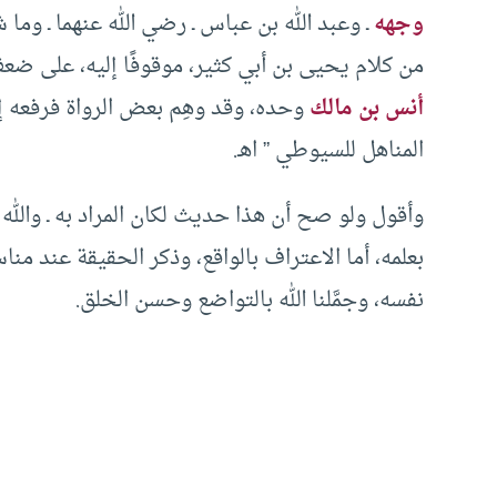
وجهه
ـ وعبد الله بن عباس ـ رضي الله عنهما ـ وما
من كلام يحيى بن أبي كثير، موقوفًا إليه، على ضع
أنس بن مالك
وحده، وقد وهِم بعض الرواة فرفعه إل
المناهل للسيوطي ” اهـ.
وأقول ولو صح أن هذا حديث لكان المراد به ـ والله أ
بعلمه، أما الاعتراف بالواقع، وذكر الحقيقة عند منا
نفسه، وجمَّلنا الله بالتواضع وحسن الخلق.