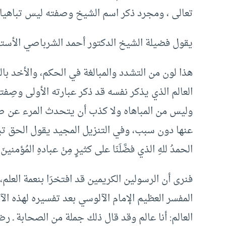
تعالى ، ومجرد ذكر اسم الشيخ وصفته ليس تباهيا 
يقول فضيلة الشيخ الدكتور أحمد الشرباصي الأستاذ 
هذا لون من التشدد والمبالغة في الحكم، والأخد بالظ
العالم الذي يذكر نفسه قد ذكر عبارته الأولى وصِفت
وليس من المباهاه ولا كذب أن يتحدث المرء عن صفة
عنها دون سبب، وفي التنزيل المجيد يقول الحق تبارك وتع
الحمدُ للهِ الذي فضَّلَنَا على كثيرٍ مِنْ عبادهِ المُؤمنينَ ) ( 
فنرى أن الرسولين الكريمين قد افتخرَا بنعمة العلم، وأق
المفسر العظيم الإمام الآلوسي بعد تفسيره لهذه الآي
العالم: أنا عالم وقد قال ذلك جملة من الصحابة ـ رض