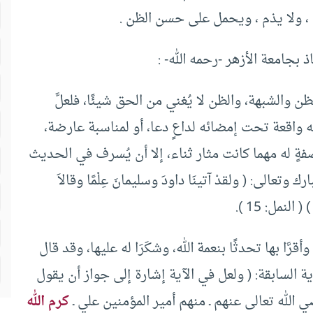
، ولا يذم ، ويحمل على حسن الظن .
بجامعة الأزهر -رحمه الله- :
ن والشبهة، والظن لا يُغني من الحق شيئًا، فلعلَّ
ه واقعة تحت إمضائه لداعٍ دعا، أو لمناسبة عارضة،
ٍ له مهما كانت مثار ثناء، إلا أن يُسرف في الحديث
الى: ( ولقدْ آتينَا داودَ وسليمانَ عِلْمًا وقالاَ
النمل: 15 ).
رَّا بها تحدثًا بنعمة الله، وشكَرَا له عليها، وقد قال
ة السابقة: ( ولعل في الآية إشارة إلى جواز أن يقول
ي الله تعالى عنهم ـ منهم أمير المؤمنين علي ـ
كرم الله