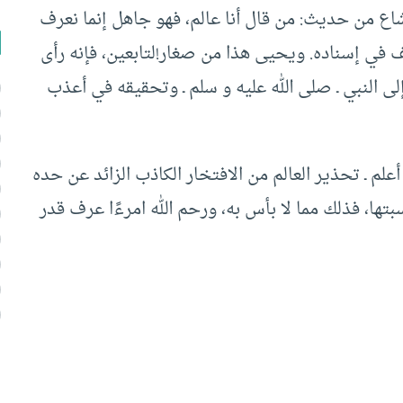
 شاع من حديث: من قال أنا عالم، فهو جاهل إنما نعرف
ف في إسناده. ويحيى هذا من صغار!لتابعين، فإنه رأى
ى النبي ـ صلى الله عليه و سلم ـ وتحقيقه في أعذب
علم ـ تحذير العالم من الافتخار الكاذب الزائد عن حده
سبتها، فذلك مما لا بأس به، ورحم الله امرءًا عرف قدر