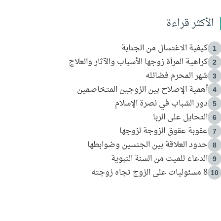
الأكثر قراءة
كيفية الاغتسال من الجنابة
1
كراهية المرأة زوجها الأسباب والآثار والعلاج
2
شهر المحرم فضائله
3
أهمية الإصلاح بين الزوجين المتخاصمين
4
دور الشباب في نصرة الإسلام
5
التحايل على الربا
6
عقوبة عقوق الزوجة لزوجها
7
حدود العلاقة بين الجنسين وضوابطها
8
الدعاء للميت من السنة النبوية
9
8 مسئوليات على الزوج تجاه زوجته
10