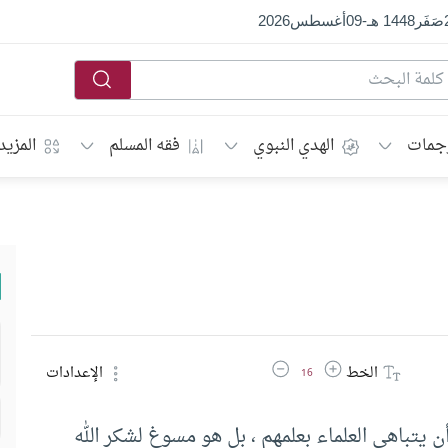
صَفَر
1448 هـ
-
09
أغسطس
2026
جمات
الهدي النبوي
فقه المسلم
المزيد
زيادة حجم الخط
تقليل حجم الخط
الخط
الإعدادات
16
ن يتباهى العلماء بعلمهم ، بل هو مسوغ لشكر الله