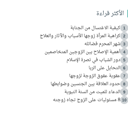
الأكثر قراءة
كيفية الاغتسال من الجنابة
1
كراهية المرأة زوجها الأسباب والآثار والعلاج
2
شهر المحرم فضائله
3
أهمية الإصلاح بين الزوجين المتخاصمين
4
دور الشباب في نصرة الإسلام
5
التحايل على الربا
6
عقوبة عقوق الزوجة لزوجها
7
حدود العلاقة بين الجنسين وضوابطها
8
الدعاء للميت من السنة النبوية
9
8 مسئوليات على الزوج تجاه زوجته
10