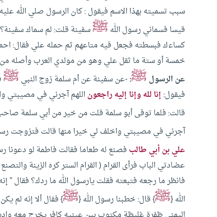
سبب تسميته بهذا الاسم فيقول : كان الرسول صلي الله علي
ﷺ
قيسا فسماني رسول الله
سفينة قلت: لم سماك سفينة؟ 
كساءك فبسطته فجعل فيه متاعهم ثم حمله علي فقال: احمل ما
خمسة أو ستة ما ثقل علي
وهو من مولدي العرب وأصله من أ
ﷺ
ﷺ
عن الرسول
:
-عن سفينة عن أم سلمة زوج النبي
ق
فيقول:
إنا لله وإنا إليه راجعون
اللهم آجرني في مصيبتي واخل
قالت: فلما توفى أبو سلمة قلت من خير من أبي سلمة صاحب 
آجرني في مصيبتي واخلف لي خيرا منها قالت فتزوجت رسول
علي بن أبي طالب
فصنع له طعاما فقالت فاطمة لو دعونا رسو
عضادتي الباب فرأى القرام ( القرام الستر كره الزينة والتص
فانظر ما رجعه فتبعته فقلت يارسول الله ما ردك؟ فقال ” إنه
ﷺ
ﷺ
الله {
} قال: خطبنا رسول الله {
} فقال ألا إنه لم يك
اليمنى ظفرة غليظة مكتوب بين عينيه كافر يخرج معه واديا