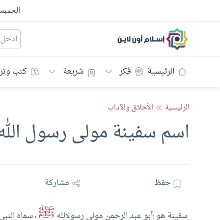
الخمي
إسلام أون لاين
الرئيسية
فكر
شريعة
كتب وتر
الرئيسية
الأخلاق والآداب
اسم سفينة مولى رسول الله 
حفظ
مشاركة
ﷺ
سفينة هو :أبو عبد الرحمن مولى رسولالله
، سماه النبي