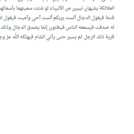
الملائكة يشبهان نبيين من الأنبياء لو شئت سميتهما بأسمائه
فتنة فيقول الدجال ألست بربكم ألست أحي وأميت فيقول له 
له صدقت فيسمعه الناس فيظنون إنما يصدق الدجال وذلك فتن
قرية ذلك الرجل ثم يسير حتى يأتي الشام فيهلكه الله عز وج