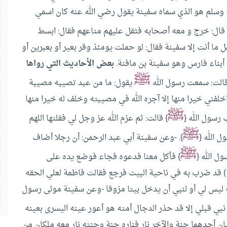
ه وسلم هو الذي سماه سفينة يقول رضي الله عنه كان اسمي
قال: خرج و معه أصحابه فثقل عليهم متاعهم فقال: ابسط
 أنت إلا سفينة فقال: لو حملت يومئذ وقر بعير أو بعبرين أو
بناء فارس وهو سفينة بن مافنة.
بعض الأحاديث التي رواها
ﷺ
الت: سمعت رسول الله
يقول: ما من عبد تصيبه مصيبة
فني خيرا منها إلا آجره الله في مصيبته وخلف له خيرا منها
ﷺ
رسول الله {
} قالت: ثم عزم الله عز وجل لي فقلتها اللهم
ﷺ
 الله {
}.
-وعن سفينة أبي عبد الرحمن: أن رجلا أضاف
ﷺ
ل الله {
} فأكل معنا فدعوه فجاء فوضع يده على
نع ) قد ضرب به في ناحية البيت فرجع فقالت فاطمة لعلي الحقه
 ليس لي أو لنبي أن يدخل بيتا مزوقا
-وعن سفينة مولى رسول
ن نبي قبلي إلا قد حذر الدجال أمته هو أعور عينه اليسرى بعينه
ن أحدهما جنة والآخر نار فناره جنة وجنته نار معه ملكان من