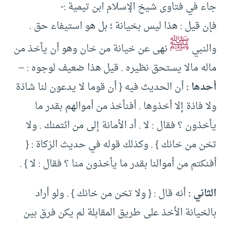
جاء في فتاوى شيخ الإسلام ابن تيمية :-
فإن قيل : هذا ليس بخيانة ؛ بل هو استيفاء حق .
ﷺ
والنبي
نهى عن خيانة من خان وهو أن يأخذ من
ماله مالا يستحق نظيره . قيل هذا ضعيف لوجوه : –
أحدها :
أن الحديث فيه { أن قوما لا يدعون لنا شاذة
ولا فاذة إلا أخذوها . أفنأخذ من أموالهم بقدر ما
يأخذون ؟ فقال : لا . أد الأمانة إلى من ائتمنك . ولا
تخن من خانك } . وكذلك قوله في حديث الزكاة : {
أفنكتم من أموالنا بقدر ما يأخذون منا ؟ فقال : لا } .
الثاني :
أنه قال : { ولا تخن من خانك } . ولو أراد
بالخيانة الأخذ على طريق المقابلة لم يكن فرق بين