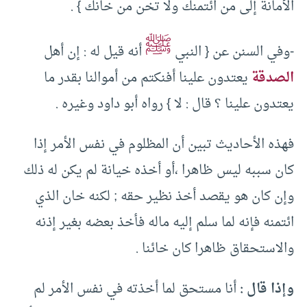
الأمانة إلى من ائتمنك ولا تخن من خانك } .
ﷺ
-وفي السنن عن { النبي
أنه قيل له : إن أهل
الصدقة
يعتدون علينا أفنكتم من أموالنا بقدر ما
يعتدون علينا ؟ قال : لا } رواه أبو داود وغيره .
فهذه الأحاديث تبين أن المظلوم في نفس الأمر إذا
كان سببه ليس ظاهرا ،أو أخذه خيانة لم يكن له ذلك
وإن كان هو يقصد أخذ نظير حقه ; لكنه خان الذي
ائتمنه فإنه لما سلم إليه ماله فأخذ بعضه بغير إذنه
والاستحقاق ظاهرا كان خائنا .
وإذا قال :
أنا مستحق لما أخذته في نفس الأمر لم