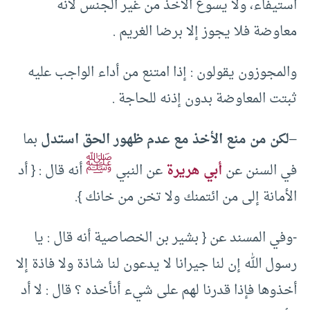
استيفاء، ولا يسوغ الأخذ من غير الجنس لأنه
معاوضة فلا يجوز إلا برضا الغريم .
والمجوزون يقولون : إذا امتنع من أداء الواجب عليه
ثبتت المعاوضة بدون إذنه للحاجة .
–
لكن من منع الأخذ مع عدم ظهور الحق استدل
بما
ﷺ
في السنن عن
أبي هريرة
عن النبي
أنه قال : { أد
الأمانة إلى من ائتمنك ولا تخن من خانك }.
-وفي المسند عن { بشير بن الخصاصية أنه قال : يا
رسول الله إن لنا جيرانا لا يدعون لنا شاذة ولا فاذة إلا
أخذوها فإذا قدرنا لهم على شيء أنأخذه ؟ قال : لا أد