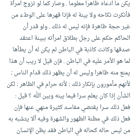
يكن ما ادعاه ظاهرا معلوما . وصار كما لو تزوج امرأة
فأنكرت نكاحه ولا بينة له فإذا قهرها على الوطء من
غير حجة ظاهرة فإنه ليس له ذلك . ولو قدر أن
الحاكم حكم على رجل بطلاق امرأته ببينة اعتقد
صدقها وكانت كاذبة في الباطن لم يكن له أن يطأها
لما هو الأمر عليه في الباطن . فإن قيل لا ريب أن هذا
يمنع منه ظاهرا وليس له أن يظهر ذلك قدام الناس ;
لأنهم مأمورون بإنكار ذلك ; لأنه حرام في الظاهر ; لكن
الشأن إذا كان يعلم سرا فيما بينه وبين الله ؟ قيل :
فعل ذلك سرا يقتضي مفاسد كثيرة منهي عنها فإن
فعل ذلك في مظنة الظهور والشهرة وفيه ألا يتشبه به
من ليس حاله كحاله في الباطن فقد يظن الإنسان