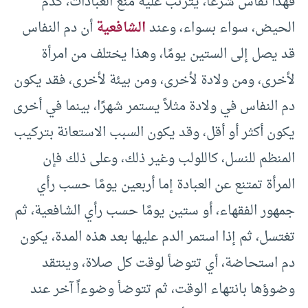
فهذا نفاس شرعًا، يترتب عليه منع العبادات، كدم
الحيض، سواء بسواء، وعند
الشافعية
أن دم النفاس
قد يصل إلى الستين يومًا، وهذا يختلف من امرأة
لأخرى، ومن ولادة لأخرى، ومن بيئة لأخرى، فقد يكون
دم النفاس في ولادة مثلاً يستمر شهرًا، بينما في أخرى
يكون أكثر أو أقل، وقد يكون السبب الاستعانة بتركيب
المنظم للنسل، كاللولب وغير ذلك، وعلى ذلك فإن
المرأة تمتنع عن العبادة إما أربعين يومًا حسب رأي
جمهور الفقهاء، أو ستين يومًا حسب رأي الشافعية، ثم
تغتسل، ثم إذا استمر الدم عليها بعد هذه المدة، يكون
دم استحاضة، أي تتوضأ لوقت كل صلاة، وينتقد
وضوؤها بانتهاء الوقت، ثم تتوضأ وضوءاً آخر عند