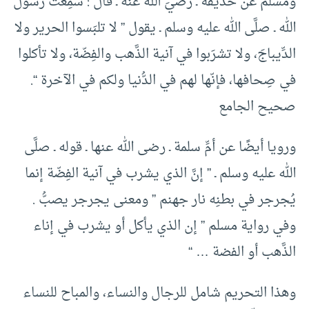
ومسلم عن حذيفة ـ رضيَ الله عنه ـ قال : سمِعت رسول
الله ـ صلَّى الله عليه وسلم ـ يقول ” لا تلبَسوا الحرير ولا
الدِّيباجَ، ولا تشرَبوا في آنية الذَّهب والفِضّة، ولا تأكلوا
في صِحافها، فإنّها لهم في الدُّنيا ولكم في الآخرة “.
صحيح الجامع
ورويا أيضًا عن أمِّ سلمة ـ رضى الله عنها ـ قوله ـ صلَّى
الله عليه وسلم ـ ” إنَّ الذي يشرب في آنية الفِضّة إنما
يُجرجر في بطنِه نار جهنم ” ومعنى يجرجر يصبُّ .
وفي رواية مسلم ” إن الذي يأكل أو يشرب في إناء
الذَّهب أو الفضة … “
وهذا التحريم شامل للرجال والنساء، والمباح للنساء