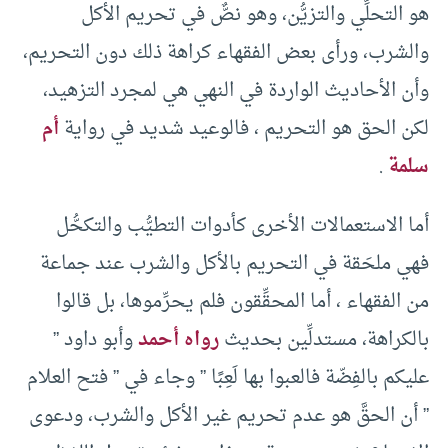
هو التحلِّي والتزيُّن، وهو نصٌّ في تحريم الأكل
والشرب، ورأى بعض الفقهاء كراهة ذلك دون التحريم،
وأن الأحاديث الواردة في النهي هي لمجرد التزهيد،
لكن الحق هو التحريم ، فالوعيد شديد في رواية
أم
سلمة
.
أما الاستعمالات الأخرى كأدوات التطيُّب والتكحُّل
فهي ملحَقة في التحريم بالأكل والشرب عند جماعة
من الفقهاء ، أما المحقِّقون فلم يحرِّموها، بل قالوا
بالكراهة، مستدلِّين بحديث
رواه أحمد
وأبو داود ”
عليكم بالفِضّة فالعبوا بها لَعِبًا ” وجاء في ” فتح العلام
” أن الحقَّ هو عدم تحريم غير الأكل والشرب، ودعوى