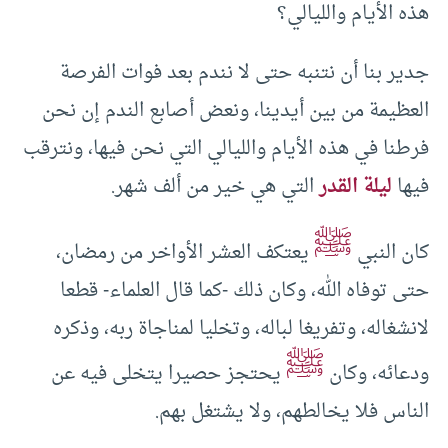
هذه الأيام والليالي؟
جدير بنا أن نتنبه حتى لا نندم بعد فوات الفرصة
العظيمة من بين أيدينا، ونعض أصابع الندم إن نحن
فرطنا في هذه الأيام والليالي التي نحن فيها، ونترقب
فيها
ليلة القدر
التي هي خير من ألف شهر.
ﷺ
كان النبي
يعتكف العشر الأواخر من رمضان،
حتى توفاه الله، وكان ذلك -كما قال العلماء- قطعا
لانشغاله، وتفريغا لباله، وتخليا لمناجاة ربه، وذكره
ﷺ
ودعائه، وكان
يحتجز حصيرا يتخلى فيه عن
الناس فلا يخالطهم، ولا يشتغل بهم.