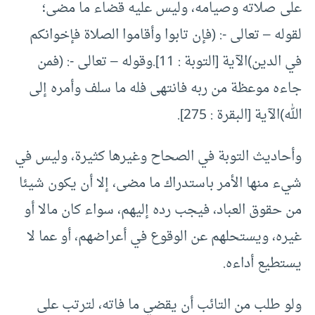
على صلاته وصيامه، وليس عليه قضاء ما مضى؛
لقوله – تعالى -: (فإن تابوا وأقاموا الصلاة فإخوانكم
في الدين)الآية [التوبة : 11].وقوله – تعالى -: (فمن
جاءه موعظة من ربه فانتهى فله ما سلف وأمره إلى
الله)الآية [البقرة : 275].
وأحاديث التوبة في الصحاح وغيرها كثيرة، وليس في
شيء منها الأمر باستدراك ما مضى، إلا أن يكون شيئا
من حقوق العباد، فيجب رده إليهم، سواء كان مالا أو
غيره، ويستحلهم عن الوقوع في أعراضهم، أو عما لا
يستطيع أداءه.
ولو طلب من التائب أن يقضي ما فاته، لترتب على