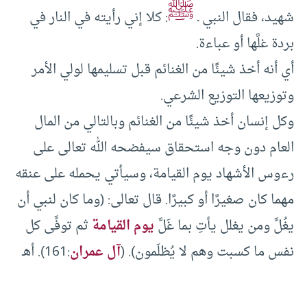
ﷺ
شهيد، فقال النبي ـ
: كلا إني رأيته في النار في
بردة غلَّها أو عباءة.
أي أنه أخذ شيئًا من الغنائم قبل تسليمها لولي الأمر
وتوزيعها التوزيع الشرعي.
وكل إنسان أخذ شيئًا من الغنائم وبالتالي من المال
العام دون وجه استحقاق سيفضحه الله تعالى على
رءوس الأشهاد يوم القيامة، وسيأتي يحمله على عنقه
مهما كان صغيرًا أو كبيرًا. قال تعالى: (وما كان لنبي أن
يغُلَّ ومن يغلل يأتِ بما غَلَّ
يوم القيامة
ثم توفَّى كل
نفس ما كسبت وهم لا يُظلَمون). (
آل عمران
:161). أهـ