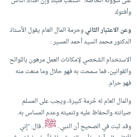
على شؤونه الخاصة: “استفتِ قلبك وإن أفتاك الناس
وأفتوك
وعن الاعتبار الثاني
وحرمة المال العام يقول الأستاذ
الدكتور محمد السيد أحمد المسير :
الاستخدام الشخصي لإمكانات العمل مرهون باللوائح
والقوانين، فما سمحت به فهو حلال وما منعت منه
فهو حرام.
والمال العام له حُرمة كبيرة، ويجب على المسلم
صيانته والحفاظ عليه وتنميته وعدم المساس به.
ﷺ
وقد ثبت في الصحيح أن النبي ـ
ـ قال: “إني