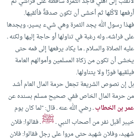
لأنقلب إلى أهلي فأجد الثمرة ساقطةً على فراشي ثم
أرفعها لآكُلها ثم أخشى أن تكون صدقةً فألقيها.
فهذا رسول الله يجد الثمرة وهي شيء يسير، ويجدها
على فراشه، وله رغبة في تناولها أو حاجة إليها ولكنه ـ
عليه الصلاة والسلام ـ ما يكاد يرفعها إلى فمه حتى
يخشى أن تكون من زكاة المسلمين وأموالهم العامة
فيلقيها فورًا ولا يتناولها.
بل إن نصوص الشريعة تجعل حرمة المال العام أشد
من حرمة المال الخاص ففي صحيح مسلم بسنده عن
عمر بن الخطاب
ـ رضي الله عنه ـ قال: “لما كان يوم
ﷺ
خيبر أقبل نفر من أصحاب النبي ـ
ـ فقالوا: فلان
شهيد، وفلان شهيد حتى مروا على رجل فقالوا: فلان