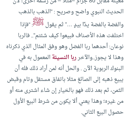
معينة مقابل 80 جرام –مثلا – من رسمة أخرى؛ لأن
الحديث النبوي واضح وصريح : “الذهب بالذهب
ﷺ
والفضة بالفضة يدًا بيدٍ …” ثم يقول
: “فإذا
اختلفت هذه الأصناف فبيعوا كيف شئتم”.. فالربا
نوعان: أحدهما ربا الفضل وهو وفق المثال الذي ذكرناه
وهذا لا يجوز..والآخر
ربا النسيئة
المعمول به في
البنوك الربوية الآن . والحل أنه لمن أراد ذلك فله أن
يبيع ذهبه إلى الصائغ مثلا باتفاق مستقل وتام وقبض
الثمن، ثم بعد ذلك فهو بالخيار إن شاء اشترى منه أو
من غيره؛ وهذا يعني ألا يكون من شرط البيع الأول
حصول البيع الثاني.