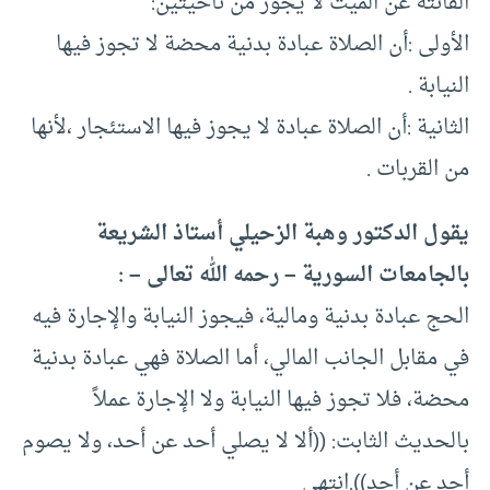
الفائتة عن الميت لا يجوز من ناحيتين:
الأولى :أن الصلاة عبادة بدنية محضة لا تجوز فيها
النيابة .
الثانية :أن الصلاة عبادة لا يجوز فيها الاستئجار ،لأنها
من القربات .
يقول الدكتور وهبة الزحيلي أستاذ الشريعة
بالجامعات السورية – رحمه الله تعالى – :
الحج عبادة بدنية ومالية‏،‏ فيجوز النيابة والإجارة فيه
في مقابل الجانب المالي‏،‏ أما الصلاة فهي عبادة بدنية
محضة‏،‏ فلا تجوز فيها النيابة ولا الإجارة عملاً
بالحديث الثابت‏:‏ ‏(‏‏(‏ألا لا يصلي أحد عن أحد‏،‏ ولا يصوم
أحد عن أحد‏)‏‏)‏.انتهى