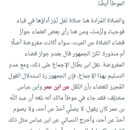
الموطأ أيضًا.
والصلاة المُرادة هنا صلاة نَفل نُذِرَ أداؤها في قباء
فوجبتْ ولَزَمتْ، ومن هنا رأى بعض العلماء جوازَ
قضاء الصّلاة عن الميت، سواء أكانت مفروضة أصلًا
أم منذورة. لكنّ الجمهور قال بعدم جواز قضاء
المفروضة. نقل ابن بطّال الإجماع على ذلك، ومع عدم
التسليم بهذا الإجماع، فإن الجمهور ردّ استدلال القول
المُجيز للقضاء بأنّ النَّقْل
عن ابن عمر
وابن عباس
مختلِف: فقد جاء في موطأ مالك أنه بلغه أن عبد الله
بن عمر كان يقول: لا يصلِّي أحدٌ عن أحد، ولا يصوم
أحدٌ عن أحد، وأخرج النسائي عن ابن عباس مثل ذلك