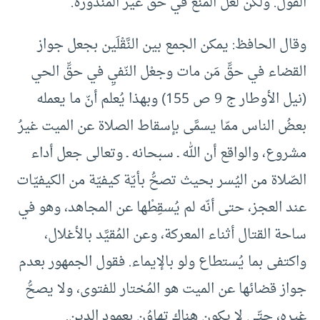
القول. ولكن لعل المنع في حقِّ غير المنذورة.
وقال الحافظ: يمكن الجمع بين النَّقْلَين بجعل جواز
القضاء في حقِّ مَن مات وجعْل النّفيِ في حقِّ الحي
(نيل الأوطار ج 9 ص 155) وبهذا يُعلم أنّ ما يعمله
بعضُ الناس ممّا يسمَّى بإسقاط الصلاة عن الميت غيرُ
مشروع، والواقع أن الله ـ سبحانه ـ وتعالى جعل أداء
الصّلاة من اليُسر بحيث تصحُّ بأيّة كيفيّة من الكيفيّات
عند العجز، حتى أنّه لم يُسقِطْها عن المجاهد، وهو في
ساحة القتال أثناء المعركة، وعن المُقيَّد بالأغلال،
واكتفى بما يُستطاع ولو بالإيماء. فقول الجمهور بعدم
جواز قضائها عن الميت هو المُختار للفتوى، ولا يصحُّ
غيره، حتّى لا يكون هناك تهاوُن بعمود الدين.