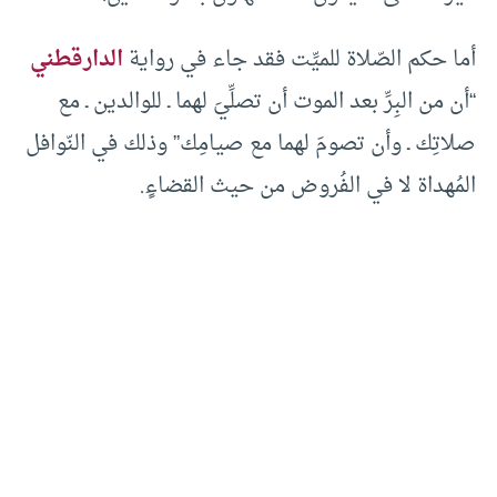
أما حكم الصّلاة للميِّت فقد جاء في رواية
الدارقطني
“أن من البِرِّ بعد الموت أن تصلِّيَ لهما ـ للوالدين ـ مع
صلاتِك ـ وأن تصومَ لهما مع صيامِك” وذلك في النّوافل
المُهداة لا في الفُروض من حيث القضاءٍ.