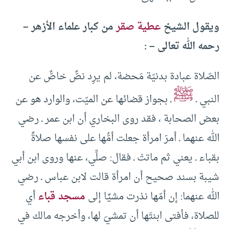
ويقول الشيخ
عطية صقر
من كبار علماء الأزهر –
رحمه الله تعالى – :
الصّلاة عبادة بدنيّة مَحضة، لم يرِد نصٌّ خاصٌّ عن
ﷺ
النبي ـ
ـ بجواز قضائها عن الميّت، والوارد هو عن
بعض الصحابة ، فقد روى البخاري أن ابن عمر ـ رضي
الله عنهما ـ أمرَ امرأة جعلت أمُّها على نفسها صلاةً
بقباء ـ يعني ثم ماتتْ ـ فقال: صلِّي، عنها وروى ابن أبي
شيبة بسند صحيح أن امرأة قالت لابن عباس ـ رضي
الله عنهما: إن أمّها نذرت مشيًا إلى
مسجد قباء
أي
للصلاة، فأفتى ابنتَها أن تمشيَ لها، وأخرجه مالك في