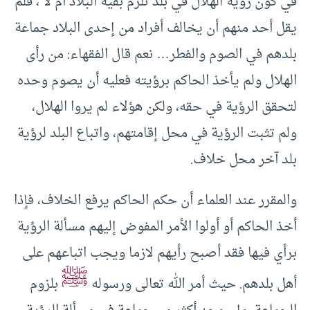
في كون رؤية الهلال في بلد تلزم بقية البلاد أم لا ، فلم
يقل أحد منهم أن يخالف أفراد من إحدى البلاد جماعة
بلدهم في الصوم والفطر… نعم قال الفقهاء: من رأى
الهلال ولم يأخذ الحاكم برؤيته فعليه أن يصوم وحده
لتحقق الرؤية في حقه، ولكن هؤلاء لم يروا الهلال،
ولم تثبت الرؤية في محل إقامتهم، واتباع البلد لرؤية
بلد آخر محل خلاف.
والمقرر عند العلماء أن حكم الحاكم يرفع الخلاف، فإذا
أخذ الحاكم أو أولوا الأمر المفوض إليهم مسألة الرؤية
برأي فيها فقد أصبح رأيهم لازما ويجب اتباعهم على
ﷺ
أهل بلدهم. حيث أمر الله تعالى ورسوله
بلزوم