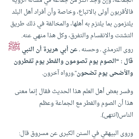
الجماعة، وإن وجد أكثر من جماعة في مسألة الرؤية
فالأقربون أولى بالاتباع، وخاصة وأن أفراد أهل البلد
يلتزمون بما يلتزم به أهلها، والمخالفة في ذلك طريق
التشتت والانقسام والتفرق، وكل هذا منهي عنه.
ﷺ
روى الترمذي ـ وحسنه ـ
عن أبي هريرة أن النبي
قال : “الصوم يوم تصومون والفطر يوم تفطرون
والأضحى يوم تضحون
“.ورواه آخرون.
وفسر بعض أهل العلم هذا الحديث فقال إنما معنى
هذا أن الصوم والفطر مع الجماعة وعظم
الناس(انتهى).
وروى البيهقي في السنن الكبرى عن مسروق قال: