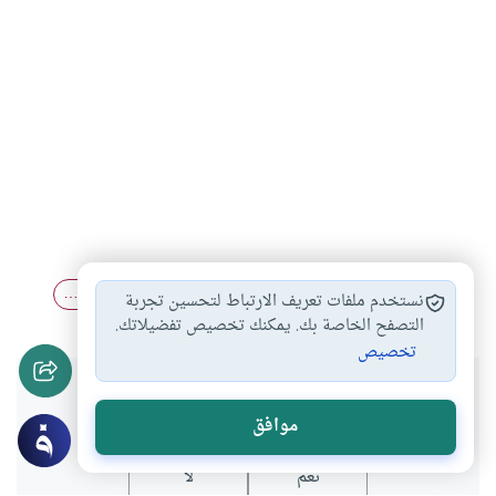
آداب الصيام
أحكام الصيام والفطر
أحكام رؤية هلال…
#
#
#
نستخدم ملفات تعريف الارتباط لتحسين تجربة
التصفح الخاصة بك. يمكنك تخصيص تفضيلاتك.
تخصيص
هل انتفعت بهذا المحتوى؟
موافق
نعم
لا