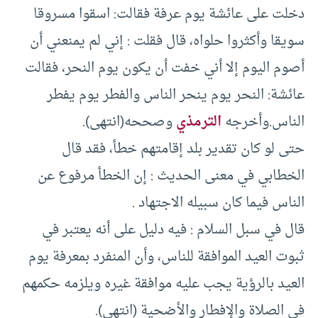
دخلت على عائشة يوم عرفة فقالت: اسقوا مسروقا
سويقا وأكثروا حلواه، قال فقلت : إني لم يمنعني أن
أصوم اليوم إلا أني خفت أن يكون يوم النحر، فقالت
عائشة: النحر يوم ينحر الناس والفطر يوم يفطر
الناس.وأخرجه
الترمذي
وصححه(انتهى).
حتى لو كان تقدير بلد إقامتهم خطأ، فقد قال
الخطابي في معنى الحديث : إن الخطأ مرفوع عن
الناس فيما كان سبيله الاجتهاد .
قال في سبل السلام : فيه دليل على أنه يعتبر في
ثبوت العيد الموافقة للناس، وأن المنفرد بمعرفة يوم
العيد بالرؤية يجب عليه موافقة غيره ويلزمه حكمهم
في الصلاة والإفطار والأضحية (انتهى).