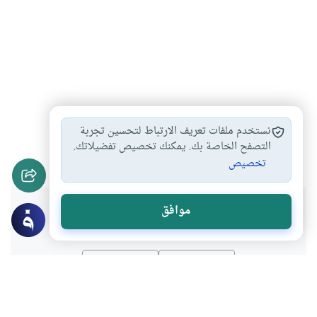
إمامة المرأة
الأحق بالإمامة في…
إمامة الصبي
#
#
#
نستخدم ملفات تعريف الارتباط لتحسين تجربة
شرط البلوغ في…
التصفح الخاصة بك. يمكنك تخصيص تفضيلاتك.
#
تخصيص
هل انتفعت بهذا المحتوى؟
موافق
نعم
لا