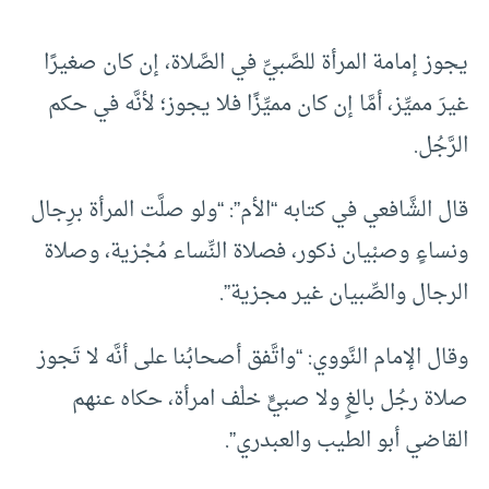
يجوز إمامة المرأة للصَّبيِّ في الصَّلاة، إن كان صغيرًا
غيرَ مميِّز، أمَّا إن كان مميِّزًا فلا يجوز؛ لأنَّه في حكم
الرَّجُل.
قال الشَّافعي في كتابه “الأم”: “ولو صلَّت المرأة برِجال
ونساءٍ وصبْيان ذكور، فصلاة النِّساء مُجْزية، وصلاة
الرجال والصِّبيان غير مجزية”.
وقال الإمام النَّووي: “واتَّفق أصحابُنا على أنَّه لا تَجوز
صلاة رجُل بالغٍ ولا صبيٍّ خلْف امرأة، حكاه عنهم
القاضي أبو الطيب والعبدري”.