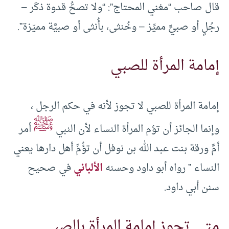
قال صاحب “مغني المحتاج”: “ولا تصحُّ قدوة ذكَر –
رجُلٍ أو صبيٍّ مميِّز – وخُنثى، بأُنثى أو صبيَّة مميّزة”.
إمامة المرأة للصبي
إمامة المرأة للصبي لا تجوز لأنه في حكم الرجل ،
ﷺ
وإنما الجائز أن تؤم المرأة النساء لأن النبي
أمر
أمَّ ورقة بنت عبد الله بن نوفل أن تؤُمَّ أهل دارها يعني
النساء ” رواه أبو داود وحسنه
الألباني
في صحيح
سنن أبي داود.
متى تجوز إمامة المرأة بالصبي