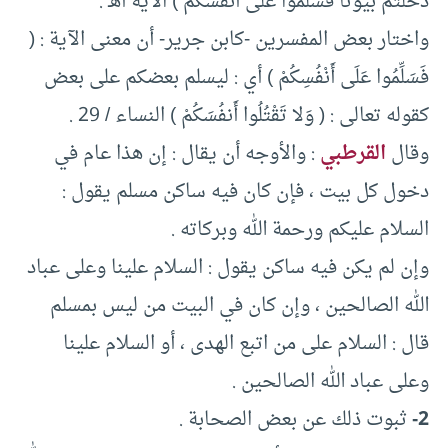
دَخَلْتُمْ بُيُوتًا فَسَلِّمُوا عَلَى أَنْفُسكُمْ ) الآيَة أهـ .
واختار بعض المفسرين -كابن جرير- أن معنى الآية : (
فَسَلِّمُوا عَلَى أَنْفُسِكُمْ ) أي : ليسلم بعضكم على بعض
كقوله تعالى : ( وَلا تَقْتُلُوا أَنفُسَكُمْ ) النساء / 29 .
وقال
القرطبي
: والأوجه أن يقال : إن هذا عام في
دخول كل بيت ، فإن كان فيه ساكن مسلم يقول :
السلام عليكم ورحمة الله وبركاته .
وإن لم يكن فيه ساكن يقول : السلام علينا وعلى عباد
الله الصالحين ، وإن كان في البيت من ليس بمسلم
قال : السلام على من اتبع الهدى ، أو السلام علينا
وعلى عباد الله الصالحين .
2-
ثبوت ذلك عن بعض الصحابة .