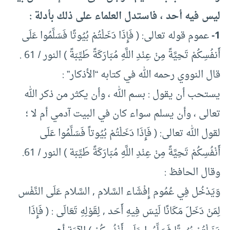
ليس فيه أحد ، فاستدل العلماء على ذلك بأدلة :
1-
عموم قوله تعالى: ( فَإِذَا دَخَلْتُمْ بُيُوتًا فَسَلِّمُوا عَلَى
أَنفُسِكُمْ تَحِيَّةً مِنْ عِنْدِ اللَّهِ مُبَارَكَةً طَيِّبَةً ) النور / 61 .
قال النووي رحمه الله في كتابه “الأذكار” :
يستحب أن يقول : بسم الله ، وأن يكثر من ذكر الله
تعالى ، وأن يسلم سواء كان في البيت آدمي أم لا ؛
لقول الله تعالى: ( فَإِذَا دَخَلْتُمْ بُيُوتاً فَسَلِّمُوا عَلَى
أَنْفُسِكُمْ تَحِيَّةً مِنْ عِنْدِ اللَّهِ مُبَارَكَةً طَيِّبَة ) النور / 61.
وقال الحافظ :
وَيَدْخُل فِي عُمُوم إِفْشَاء السَّلام , السَّلام عَلَى النَّفْس
لِمَنْ دَخَلَ مَكَانًا لَيْسَ فِيهِ أَحَد , لِقَوْلِهِ تَعَالَى : ( فَإِذَا