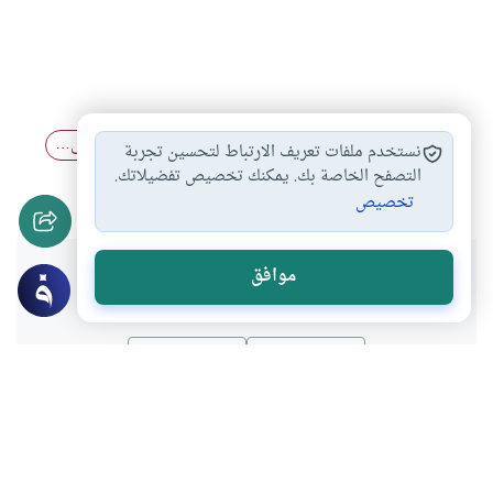
الإشارة باليد عند…
الرد على السلام
إلقاء السلام على…
#
#
#
نستخدم ملفات تعريف الارتباط لتحسين تجربة
أحكام السلام
التصفح الخاصة بك. يمكنك تخصيص تفضيلاتك.
#
تخصيص
هل انتفعت بهذا المحتوى؟
موافق
نعم
لا
موضوعات ذات صلة