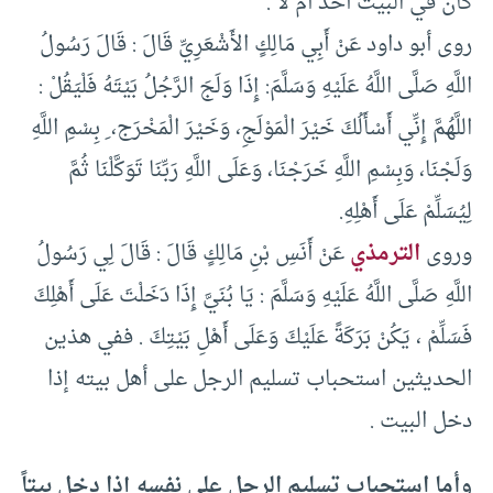
كان في البيت أحد أم لا .
روى أبو داود عَنْ أَبِي مَالِكٍ الأَشْعَرِيِّ قَالَ : قَالَ رَسُولُ
اللَّهِ صَلَّى اللَّهُ عَلَيْهِ وَسَلَّمَ: إِذَا وَلَجَ الرَّجُلُ بَيْتَهُ فَلْيَقُلْ :
اللَّهُمَّ إِنِّي أَسْأَلُكَ خَيْرَ الْمَوْلَجِ، وَخَيْرَ الْمَخْرَج، ِ بِسْمِ اللَّهِ
وَلَجْنَا، وَبِسْمِ اللَّهِ خَرَجْنَا، وَعَلَى اللَّهِ رَبِّنَا تَوَكَّلْنَا ثُمَّ
لِيُسَلِّمْ عَلَى أَهْلِهِ.
وروى
الترمذي
عَنْ أَنَسِ بْنِ مَالِكٍ قَالَ : قَالَ لِي رَسُولُ
اللَّهِ صَلَّى اللَّهُ عَلَيْهِ وَسَلَّمَ : يَا بُنَيَّ إِذَا دَخَلْتَ عَلَى أَهْلِكَ
فَسَلِّمْ ، يَكُنْ بَرَكَةً عَلَيْكَ وَعَلَى أَهْلِ بَيْتِكَ . ففي هذين
الحديثين استحباب تسليم الرجل على أهل بيته إذا
دخل البيت .
وأما استحباب تسليم الرجل على نفسه إذا دخل بيتاً