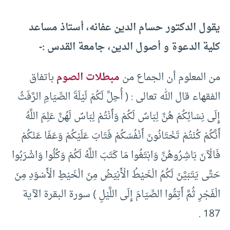
يقول الدكتور حسام الدين عفانه، أستاذ مساعد
كلية الدعوة و أصول الدين، جامعة القدس :-
من المعلوم أن الجماع من
مبطلات الصوم
باتفاق
الفقهاء قال الله تعالى : ( أُحِلَّ لَكُمْ لَيْلَةَ الصِّيَامِ الرَّفَثُ
إِلَى نِسَائِكُمْ هُنَّ لِبَاسٌ لَكُمْ وَأَنْتُمْ لِبَاسٌ لَهُنَّ عَلِمَ اللَّهُ
أَنَّكُمْ كُنْتُمْ تَخْتَانُونَ أَنْفُسَكُمْ فَتَابَ عَلَيْكُمْ وَعَفَا عَنْكُمْ
فَالْآنَ بَاشِرُوهُنَّ وَابْتَغُوا مَا كَتَبَ اللَّهُ لَكُمْ وَكُلُوا وَاشْرَبُوا
حَتَّى يَتَبَيَّنَ لَكُمُ الْخَيْطُ الْأَبْيَضُ مِنَ الْخَيْطِ الْأَسْوَدِ مِنَ
الْفَجْرِ ثُمَّ أَتِمُّوا الصِّيَامَ إِلَى اللَّيْلِ ) سورة البقرة الآية
187 .