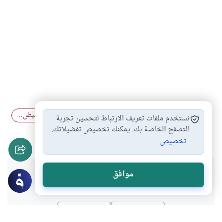
الجماع للصائم
الجماع بعد الطهر…
الجماع اثناء الحيض…
#
#
#
نستخدم ملفات تعريف الارتباط لتحسين تجربة
اجبار الزوج زوجته…
التصفح الخاصة بك. يمكنك تخصيص تفضيلاتك.
#
تخصيص
هل انتفعت بهذا المحتوى؟
موافق
نعم
لا