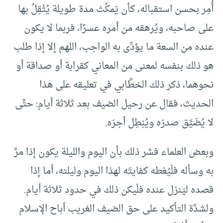
أُمِر بحسن استقباله، كأن يَمكُث مدة طويلة يُثْقِلُ بها
على صاحبه، ويُرهقه من أمره عسرًا، فربما لا يكون
عنده من السعة ما يؤدِّى به الواجب، اللهم إلا إذا طلب
هو ذلك بنفسه لمعنى من المعاني كقرابة أو صداقة أو
نحوهما، ذكر ذلك الخطَّابي في تعليقه على هذا
الحديث، فقال عن رحيل الضيف بعد ثلاثة أيام: حتَّى
لا يُضَيِّق صدرَه ويُبْطِل أجرَه.
وبعض العلماء فسَّر ذلك بأن اليوم والليلة يكون إذا مرَّ
به وسأله فلْيُعْطه كفايتَه لهذا اليوم وليلته، أما إذا
قصده ليَنزل عنده فلْيكن ذلك في حدود ثلاثة أيام.
ولشدَّة التأكيد على حق الضيف الغريب أباح الإسلام