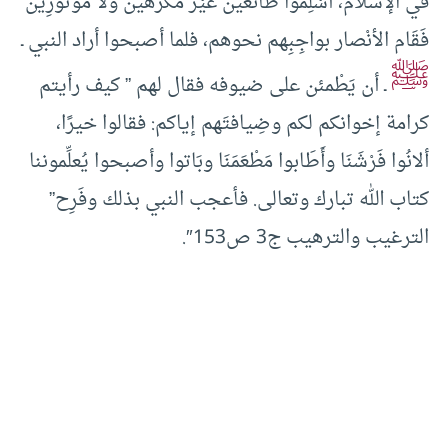
في الإسلام، أسْلِموا طَائعين غيْر مُكْرَهين ولا مَوُتُورِين”
فَقَام الأنْصار بواجِبِهم نحوهم، فلما أصبحوا أراد النبي ـ
ﷺ
ـ أن يَطْمئن على ضيوفه فقال لهم ” كيف رأيتم
كرامة إخوانكم لكم وضِيافتَهم إياكم: فقالوا خيرًا،
ألانُوا فَرْشَنَا وأَطَابوا مَطْعَمَنَا وبَاتوا وأصبحوا يُعلِّموننا
كتاب الله تبارك وتعالى. فأعجب النبي بذلك وفَرِح”
الترغيب والترهيب ج3 ص153″.