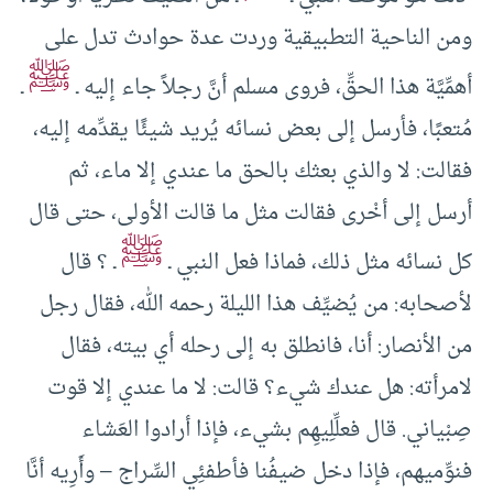
ومن الناحية التطبيقية وردت عدة حوادث تدل على
ﷺ
أهمِّيَّة هذا الحقِّ، فروى مسلم أنَّ رجلاً جاء إليه ـ
ـ
مُتعبًا، فأرسل إلى بعض نسائه يُريد شيئًا يقدِّمه إليه،
فقالت: لا والذي بعثك بالحق ما عندي إلا ماء، ثم
أرسل إلى أخْرى فقالت مثل ما قالت الأولى، حتى قال
ﷺ
كل نسائه مثل ذلك، فماذا فعل النبي ـ
ـ ؟ قال
لأصحابه: من يُضيِّف هذا الليلة رحمه الله، فقال رجل
من الأنصار: أنا، فانطلق به إلى رحله أي بيته، فقال
لامرأته: هل عندك شيء؟ قالت: لا ما عندي إلا قوت
صِبْياني. قال فعلِّلِيهِم بشيء، فإذا أرادوا العَشاء
فنوِّميهم، فإذا دخل ضيفُنا فأطفئِي السِّراج – وأَرِيه أنَّا