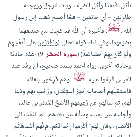
نأْكل، فَقَعَدَا وأكَل الضيف، وبات الرجل وزوجته
طاوِيَيْن – أي جائعين – فلمَّا أصبح ذهب إلى رسول
ﷺ
الله ـ
ـ فأخْبره أن الله قد عَجِبَ من صنيعهما
بضيْفهما، وفي ذلك قوله تعالى (ويُؤْثِرُونَ عَلَى أَنْفُسِهِمْ
وَلَوْ كَانَ بِهِمْ خَصَاصَةٌ) (
سورة الحشر
:9) -هذه حادثة
وحادثة أخرى، رواه أحمد بسند صحيح، أنَّ وفْد عبد
ﷺ
القيس قَدِمُوا عليه ـ
ـ وهم فَرِحُون بلقائه،
فاستقبلَهم أصحابه خَيْرَ استِقْبَال، ورَحَّب بهم ودَعا
لُهم، ثم سألهم عن زَعِيمهم الأشجِّ المُنْذر بن عائذ،
وأجلسه عن يمينه وسأله عن بلادهم، ثم التَفَتَ إلى
الأنصار، وقال لهم” أكْرموا إخْوانَكم، فإنَّهم أشْباهُكُم