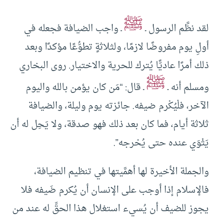
ﷺ
لقد نظَّم الرسول ـ
ـ واجب الضيافة فجعله في
أولِ يوم مفروضًا لازمًا، ولثلاثةٍ تطوُّعًا مؤكدًا وبعد
ذلك أمرًا عاديًّا يُترك للحرية والاختيار. روى البخاري
ﷺ
ومسلم أنه ـ
ـ قال: “مَن كان يؤمن بالله واليوم
الآخر، فلْيُكْرم ضيفه. جائزته يوم وليلة، والضيافة
ثلاثة أيام، فما كان بعد ذلك فهو صدقة، ولا يَحِل له أن
يَثْوَي عنده حتى يُحْرجه”.
والجملة الأخيرة لها أهمَّيتها في تنظيم الضيافة،
فالإسلام إذا أوجب على الإنسان أن يُكرم ضَيفه فلا
يجوز للضيف أن يُسيء استغلال هذا الحقِّ له عند من