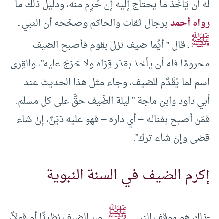
له أن يَأْخُذَ ما يحتاج إليه إن حُرِم منه، ودليل ذلك ما
رواه أحمد
برجال ثقات والحاكم وصحَّحه أن النبي ـ
ﷺ
ـ قال ” أيُّما ضيف نزل بقوم فأصبح الضيف
محرومًا فله أن يأخذ بقدْر قِرَاه ولا حَرَجَ عليه”، والقِرى
اسم لما يُقَدَّم للضيف، وجاء مثل هذا الحديث عند
أبي داود وابن ماجة ” ليلة الضَّيف حقٌّ على كل مسلم.
فمَن أصبح بفنائه – أي داره – فهو عليه دَيْنٌ، إنْ شاء
قضى وإنْ شاء ترك”.
إكرم الضيف في السنة النبوية
ﷺ
-ذلك هو موقف النبي ـ
ـ من الضيف نظريًّا أو قولاً،