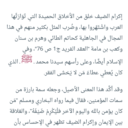
إكرام الضيف خلق من الأخلاق الحميدة التي تَوَارَثَها
العرب واشْتَهَروا بها، وضُرب المثل بكثير منهم في هذا
المجال في الجاهلية كحاتم الطائي وهرم بن سنان
وكعب بن مامة “العقد الفريد ج1 ص 76″، وفي
ﷺ
الإسلام أيضًا، وعلى رأسهم سيدنا محمد ـ
ـ الذي
كان يُعطي عطاءَ مَن لا يَخشى الفقر.
وقد أكَّد هذا المعنى الأصيل، وجعله سمة بارزة من
سمات المؤمنين، فقال فيما رواه البخاري ومسلم “مَن
كان يؤمن بالله واليوم الآخر فلْيُكْرِمْ ضَيْفَهُ”، والعَلاقة
بين الإيمان وإكرام الضيف تظهر في الإحساس بأن