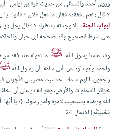
وروى أحمد والنسائي من حديث قرة بن إياس ” أن ر
؟ قال : نعم . ففقده فقال ما فعل فلان ؟ قالوا : يا ر
أبواب الجنة
, إلا وجدته ينتظرك ؟ فقال رجل : يا ر
على شرط الصحيح وقد صححه ابن حبان والحاكم.
ﷺ
وقد علمنا رسول الله ـ
ـ ما نقوله عند فقد من
ﷺ
وأحمد وأبو داود ‏عن ‏ ‏أبي سلمة ‏ ‏أن رسول الله ‏
راجعون، اللهم عندك ‏ ‏احتسبت‏ ‏مصيبتي فأْجرني فيها
خزائن السماوات والأرض، وهو القادر على أن يخلف
الله ورضاه يستجيب لأمره وأمر رسوله: {} يَا أَيُّهَا الَّذِينَ آمَن
يُحْيِيكُمْ} الأنفال: 24 .