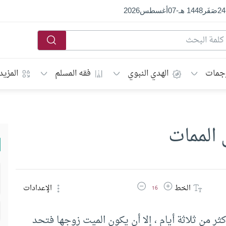
24
صَفَر
1448 هـ
-
07
أغسطس
2026
جمات
الهدي النبوي
فقه المسلم
المزيد
 الممات
زيادة حجم الخط
تقليل حجم الخط
الخط
الإعدادات
16
ثر من ثلاثة أيام ، إلا أن يكون الميت زوجها فتحد