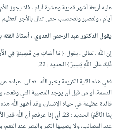
عليه أربعة أشهر قمرية وعشرة أيام ، فلا يجوز للأم
أيام ، ولتصبر ولتحتسب حتى تنال بالأجر العظيم ، 
يقول الدكتور عبد الرحمن العدوي ، أستاذ الفقه ب
إن الله ـ تعالى ـ يقول: { مَا أَصَابَ مِن مُّصِيبَةٍ فِي الْأَرْضِ وَل
ذَلِكَ عَلَى اللَّهِ يَسِيرٌ } الحديد : 22.
ففي هذه الآية الكريمة يخبر الله ـ تعالى ـ عباده ع
النسمة، أو من قبل أن يوجد المصيبة التي وقعت، وه
فائدة عظيمة في حياة الإنسان، وقد أظهر الله هذه الفائدة بقول
بِمَا آتَاكُمْ} الحديد : 23. أي إذا ع
عند المصائب، ولا يصيبها الكبر والبطر عند النعم، 