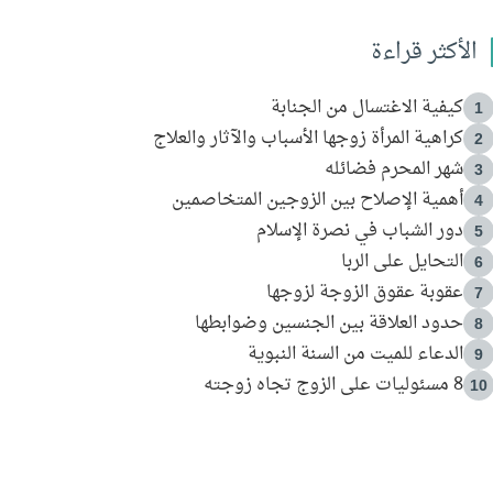
الأكثر قراءة
كيفية الاغتسال من الجنابة
1
كراهية المرأة زوجها الأسباب والآثار والعلاج
2
شهر المحرم فضائله
3
أهمية الإصلاح بين الزوجين المتخاصمين
4
دور الشباب في نصرة الإسلام
5
التحايل على الربا
6
عقوبة عقوق الزوجة لزوجها
7
حدود العلاقة بين الجنسين وضوابطها
8
الدعاء للميت من السنة النبوية
9
8 مسئوليات على الزوج تجاه زوجته
10