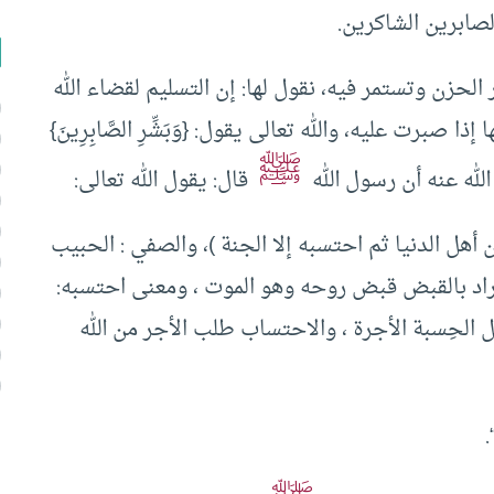
الصابرين الشاكرين.
 الحزن وتستمر فيه، نقول لها: إن التسليم لقضاء الله
برت عليه، والله تعالى يقول: {وَبَشِّرِ الصَّابِرِينَ}
ﷺ
‏ ‏قال: يقول الله تعالى:
ن أهل الدنيا ثم احتسبه إلا الجنة )، والصفي : الحبيب
مراد بالقبض قبض روحه وهو الموت ، ومعنى احتسبه:
 الحِسبة الأجرة ، والاحتساب طلب الأجر من الله