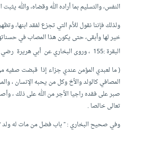
النفس، والتسليم بما أراده الله وقضاه، والله يثبت 
ولذلك فإننا نقول للأم التي تجزع لفقد ابنها، وتظهر
خير لها وأبقى، حتى يكون هذا المصاب في حسناتها إذا ص
البقرة :155 ، وروى البخاري ‏عن ‏ ‏أبي هريرة ‏ رضي الله عنه ‏أن رسول الله ‏ ‏
(‏ ‏ما لعبدي المؤمن عندي جزاء إذا ‏ ‏قبضت صفيه‏ ‏م
المصافي كالولد والأخ وكل من يحبه الإنسان ، وال
صبر على فقده راجيا الأجر من الله على ذلك ، وأصل
تعالى خالصا .
وفي صحيح البخاري : ” باب فضل من مات له ولد “.