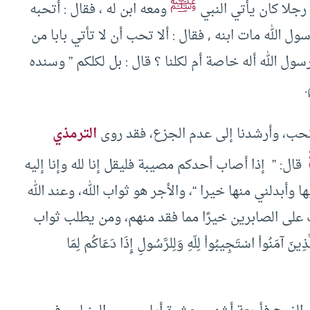
ﷺ
جلا كان يأتي النبي
ومعه ابن له ، فقال : أتحبه
سول الله مات ابنه , فقال : ألا تحب أن لا تأتي بابا من
سول الله أله خاصة أم لكلنا ؟ قال : بل لكلكم ” وسنده
 نحب، وأرشدنا إلى عدم الجزع، فقد روى
الترمذي
‏ ‏قال: ” ‏إذا أصاب أحدكم مصيبة فليقل إنا لله وإنا إليه
 وأبدلني منها خيرا “، والأجر هو ثواب الله، وعند الله
 على الصابرين خيرًا مما فقد منهم، ومن يطلب ثواب
ُواْ اسْتَجِيبُواْ لِلّهِ وَلِلرَّسُولِ إِذَا دَعَاكُم لِمَا