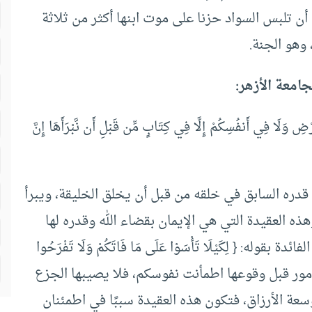
 أن تلبس السواد حزنا على موت ابنها أكثر من ثلاثة
وهو الجنة.
جامعة الأزهر:
َا فِي أَنفُسِكُمْ إِلَّا فِي كِتَابٍ مِّن قَبْلِ أَن نَّبْرَأَهَا إِنَّ
ن قدره السابق في خلقه من قبل أن يخلق الخليقة، ويبرأ
ذه العقيدة التي هي الإيمان بقضاء الله وقدره لها
ه: { لِكَيْلَا تَأْسَوْا عَلَى مَا فَاتَكُمْ وَلَا تَفْرَحُوا
رفتم أن الله قدر الأمور قبل وقوعها اطمأنت نفوسكم، فلا يصيبها الجزع
وسعة الأرزاق، فتكون هذه العقيدة سببًا في اطمئنان