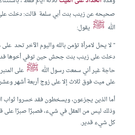
ومدة
الحداد على الميت
ثلاثة أيام فقط ، باستثنا
صحيحه عن ‏زينب بنت أبي سلمة ‏ قالت: دخلت على ‏ ‏
ﷺ
الله ‏ ‏
‏ ‏يقول:
” ‏لا يحل لامرأة تؤمن بالله واليوم الآخر‏ ‏تحد ‏‏ 
دخلت على ‏زينب بنت جحش ‏حين توفي أخوها فدع
ﷺ
حاجة غير أني سمعت رسول الله ‏ ‏
‏ ‏على المنبر
على ميت فوق ثلاث إلا على زوج أربعة أشهر وعشرا 
أما الذين يجزعون، ويسخطون فقد خسروا ثواب الله
وذلك ليس من العقل في شيء، فصبرًا صبرًا على قض
كل شيء قدير.