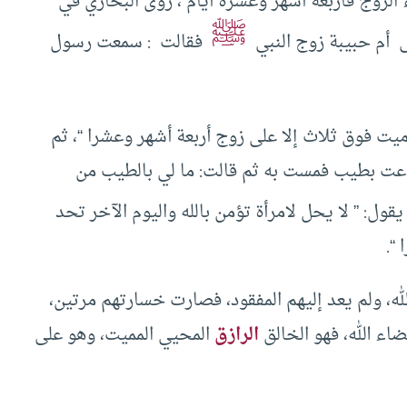
ء الزوج فأربعة أشهر وعشرة أيام ، روى البخاري في
ﷺ
أم حبيبة زوج النبي ‏ ‏
‏ ‏فقالت ‏ : ‏سمعت رسول
على ميت فوق ثلاث إلا على زوج أربعة أشهر وعشرا “، ثم
ت بطيب فمست به ثم قالت: ما لي بالطيب من
 يقول: ” لا يحل لامرأة تؤمن بالله واليوم الآخر ‏تحد ‏‏
“.
، ولم يعد إليهم المفقود، فصارت خسارتهم مرتين،
اء الله، فهو الخالق
الرازق
المحيي المميت، وهو على