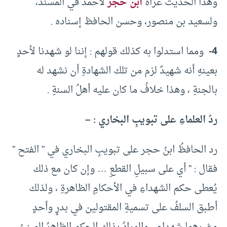
وهذا الحديث عزاه
ابن حجر
لأحمد في المسند،
ولسعيد بن منصور، وحسن الحافظ إسناده .
4-
ومما استدلوا به كذلك قولهم : إننا لو شهدنا لأحدٍ
بعينهِ أنه شهيدٌ لزم من تلك الشهادةِ أن نشهد له
بالجنةِ ، وهذا خلافُ ما كان عليه أهلُ السنةِ .
ردُ العلماءِ على تبويبِ البخاري : –
رد الحافظُ ابنُ حجر على تبويبِ البخاري في ” الفتح ”
فقال : ” أي على سبيلِ القطعِ … وإن كان مع ذلك
يُعطى حكم الشهداءِ في الأحكامِ الظاهرةِ ، ولذلك
أطبق السلفُ على تسميةِ المقتولين في بدرٍ وأحدٍ