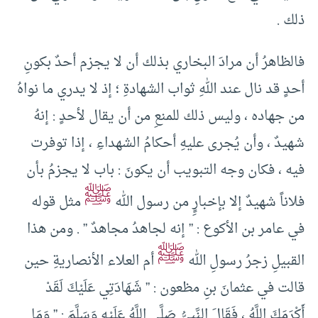
ذلك .
فالظاهرُ أن مرادَ البخاري بذلك أن لا يجزم أحدٌ بكونِ
أحدٍ قد نال عند اللهِ ثواب الشهادةِ ؛ إذ لا يدري ما نواهُ
من جهاده ، وليس ذلك للمنعِ من أن يقال لأحدٍ : إنهُ
شهيدٌ ، وأن يُجرى عليهِ أحكامُ الشهداءِ ، إذا توفرت
فيه ، فكان وجه التبويب أن يكونَ : باب لا يجزمُ بأن
ﷺ
فلاناً شهيدٌ إلا بإخبارٍِ من رسول الله
مثل قوله
في عامر بن الأكوع : ” إنه لجاهدُ مجاهدٌ ” . ومن هذا
ﷺ
القبيلِ زجرُ رسولِ الله
أم العلاء الأنصاريةِ حين
قالت في عثمانَ بنِ مظعون : ” ‏شَهَادَتِي عَلَيْكَ لَقَدْ
أَكْرَمَكَ اللَّهُ ، فَقَالَ النَّبِيُّ ‏‏صَلَّى اللَّهُ عَلَيْهِ وَسَلَّمَ :‏ ” ‏وَمَا