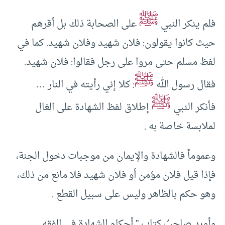
ﷺ
فلم ينكر النبي
على الصحابة ذلك بل أقرهم
حيث كانوا يقولون: فلان شهيد وفلان شهيد. كما في
لفظ مسلم حتى مروا على رجل فقالوا: فلان شهيد.
ﷺ
فقال رسول الله
: كلا إني رأيته في النار …
ﷺ
فأنكر النبي
إطلاق لفظ الشهادة على الغال
لملابسة خاصة به .
وعموماً فالشهادة والإيمان من موجبات دخول الجنة،
فإذا قيل فلان مؤمن أو فلان شهيد فلا مانع من ذلك،
وهو حكم بالظاهر وليس على سبيل القطع .
وأورد صاحبُ كتاب ” أحكام الشهادة في الفقه