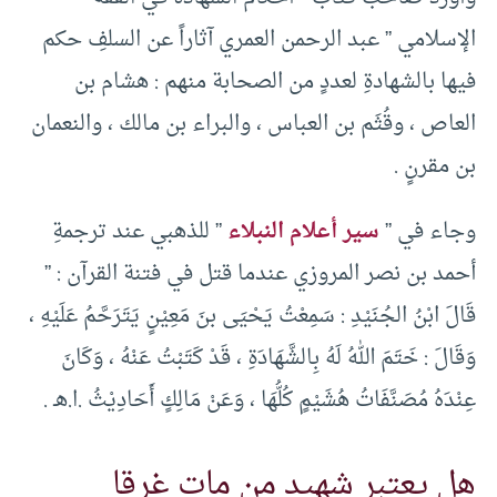
الإسلامي ” عبد الرحمن العمري آثاراً عن السلفِ حكم
فيها بالشهادةِ لعددٍ من الصحابة منهم : هشام بن
العاص ، وقُثَم بن العباس ، والبراء بن مالك ، والنعمان
بن مقرنٍ .
وجاء في ”
سير أعلام النبلاء
” للذهبي عند ترجمةِ
أحمد بن نصر المروزي عندما قتل في فتنة القرآن : ”
قَالَ ابْنُ الجُنَيْدِ : سَمِعْتُ يَحْيَى بنَ مَعِيْنٍ يَتَرَحَّمُ عَلَيْهِ ،
وَقَالَ : خَتَمَ اللهُ لَهُ بِالشَّهَادَةِ ، قَدْ كَتَبْتُ عَنْهُ ، وَكَانَ
عِنْدَهُ مُصَنَّفَاتُ هُشَيْمٍ كُلُّهَا ، وَعَنْ مَالِكٍ أَحَادِيْثُ .ا.هـ .
هل يعتبر شهيد من مات غرقا