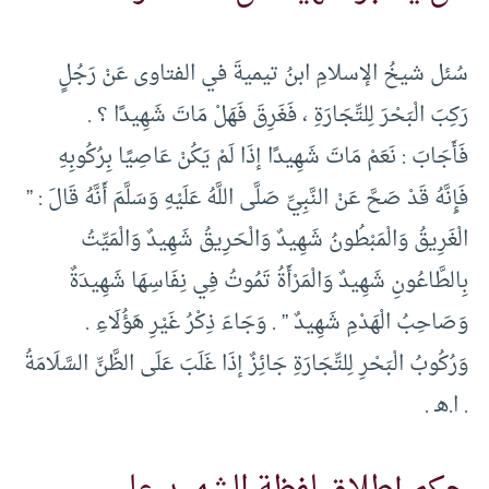
سُئل شيخُ الإسلامِ ابنُ تيميةَ في الفتاوى عَنْ رَجُلٍ
رَكِبَ الْبَحْرَ لِلتِّجَارَةِ ، فَغَرِقَ فَهَلْ مَاتَ شَهِيدًا ؟ .
فَأَجَابَ : نَعَمْ مَاتَ شَهِيدًا إذَا لَمْ يَكُنْ عَاصِيًا بِرُكُوبِهِ
فَإِنَّهُ قَدْ صَحَّ عَنْ النَّبِيِّ صَلَّى اللَّهُ عَلَيْهِ وَسَلَّمَ أَنَّهُ قَالَ : ”
الْغَرِيقُ وَالْمَبْطُونُ شَهِيدٌ وَالْحَرِيقُ شَهِيدٌ وَالْمَيِّتُ
بِالطَّاعُونِ شَهِيدٌ وَالْمَرْأَةُ تَمُوتُ فِي نِفَاسِهَا شَهِيدَةٌ
وَصَاحِبُ الْهَدْمِ شَهِيدٌ ” . وَجَاءَ ذِكْرُ غَيْرِ هَؤُلَاءِ .
وَرُكُوبُ الْبَحْرِ لِلتِّجَارَةِ جَائِزٌ إذَا غَلَبَ عَلَى الظَّنِّ السَّلَامَةُ
. ا.هـ .