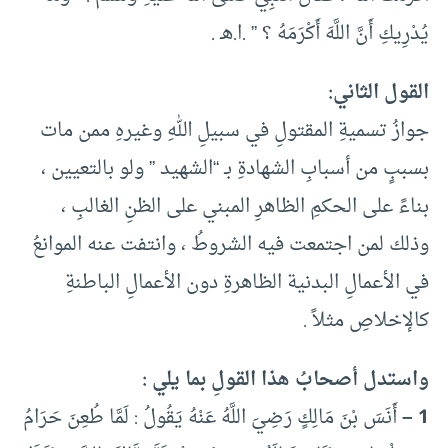
يُدْرِيكِ أَنَّ اللَّهَ أَكْرَمَهُ ؟ ” .ا.هـ .
القول الثاني:
جوازُ تسميةِ المقتولِ في سبيلِ اللهِ وغيرهِ ممن مات
بسببٍ من أسبابِ الشهادةِ بـ “الشهيد ” ولو بالتعيين ،
بناءً على الحكمِ الظاهرِ المبني على الظنِ الغالبِ ،
وذلك لمن اجتمعت فيه الشروطُ ، وانتفت عنه الموانعُ
في الأعمالِ البدنية الظاهرةِ دون الأعمالِ الباطنةِ
كالإخلاصِ مثلاً .
واستدل أصحابُ هذا القولِ بما يلي :
1 –
أَنَسَ بْنَ مَالِكٍ ‏‏رَضِيَ اللَّهُ عَنْهُ ‏‏يَقُولُ :‏ ‏لَمَّا طُعِنَ ‏‏حَرَامُ