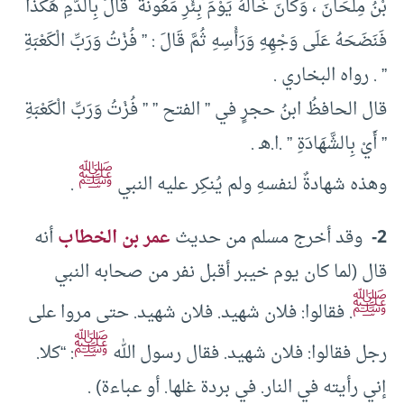
بْنُ مِلْحَانَ ‏، ‏وَكَانَ خَالَهُ يَوْمَ ‏بِئْرِ مَعُونَةَ ‏ ‏قَالَ بِالدَّمِ هَكَذَا
فَنَضَحَهُ عَلَى وَجْهِهِ وَرَأْسِهِ ثُمَّ قَالَ : ” فُزْتُ وَرَبِّ ‏‏الْكَعْبَةِ
” . رواه البخاري .
قال الحافظُ ابنُ حجرٍ في ” الفتح ” ” فُزْتُ وَرَبِّ ‏‏الْكَعْبَةِ
” ‏أَيْ بِالشَّهَادَةِ ” .ا.هـ .
ﷺ
وهذه شهادةٌ لنفسهِ ولم يُنكِر عليه النبي
.
2-
وقد أخرج مسلم من حديث
عمر بن الخطاب
أنه
قال (لما كان يوم خيبر أقبل نفر من صحابه النبي
ﷺ
. فقالوا: فلان شهيد. فلان شهيد. حتى مروا على
ﷺ
رجل فقالوا: فلان شهيد. فقال رسول الله
: “كلا.
إني رأيته في النار. في بردة غلها. أو عباءة) .