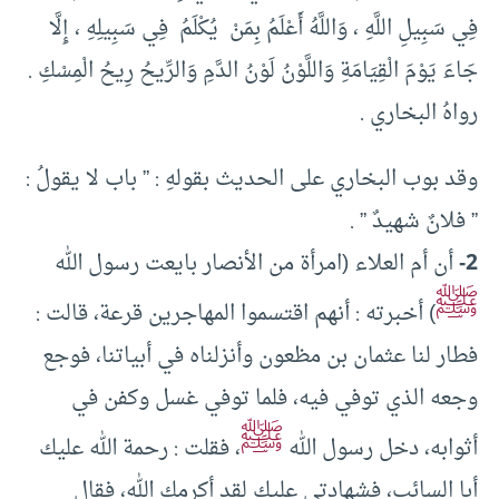
فِي سَبِيلِ اللَّهِ ، وَاللَّهُ أَعْلَمُ بِمَنْ ‏‏ يُكْلَمُ ‏‏ فِي سَبِيلِهِ ، إِلَّا
جَاءَ يَوْمَ الْقِيَامَةِ وَاللَّوْنُ لَوْنُ الدَّمِ وَالرِّيحُ رِيحُ الْمِسْكِ .
رواهُ البخاري .
وقد بوب البخاري على الحديث بقولهِ : ” باب لا يقولُ :
” فلانٌ شهيدٌ ” .
2-
أن أم العلاء (امرأة من الأنصار بايعت رسول الله
ﷺ
) أخبرته : أنهم اقتسموا المهاجرين قرعة، قالت :
فطار لنا عثمان بن مظعون وأنزلناه في أبياتنا، فوجع
وجعه الذي توفي فيه، فلما توفي غسل وكفن في
ﷺ
أثوابه، دخل رسول الله
، فقلت : رحمة الله عليك
أبا السائب، فشهادتي عليك لقد أكرمك الله، فقال