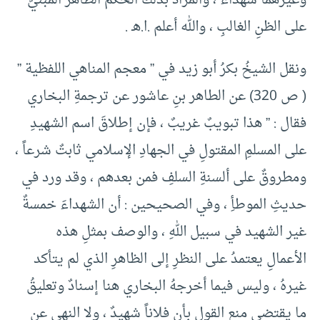
وغيرهما شهداء ، والمرادُ بذلك الحكم الظاهرُ المبنيُّ
على الظنِ الغالبِ ، والله أعلم .ا.هـ .
ونقل الشيخُ بكرُ أبو زيد في ” معجم المناهي اللفظية ”
( ص 320) عن الطاهر بنِ عاشور عن ترجمةِ البخاري
فقال : ” هذا تبويبٌ غريبٌ ، فإن إطلاقَ اسم الشهيدِ
على المسلمِ المقتولِ في الجهادِ الإسلامي ثابتٌ شرعاً ،
ومطروقٌ على ألسنةِ السلفِ فمن بعدهم ، وقد ورد في
حديثِ الموطأِ ، وفي الصحيحين : أن الشهداءَ خمسةٌ
غير الشهيد في سبيل اللهِ ، والوصف بمثلِ هذه
الأعمالِ يعتمدُ على النظرِ إلى الظاهرِ الذي لم يتأكد
غيرهُ ، وليس فيما أخرجهُ البخاري هنا إسنادٌ وتعليقُ
ما يقتضي منع القولِ بأن فلاناً شهيدٌ ، ولا النهي عن