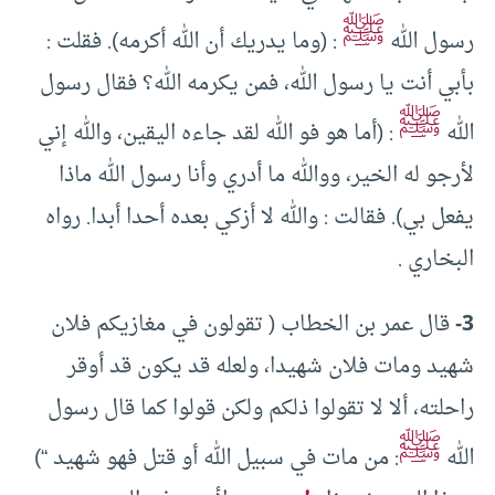
ﷺ
رسول الله
: (وما يدريك أن الله أكرمه). فقلت :
بأبي أنت يا رسول الله، فمن يكرمه الله؟ فقال رسول
ﷺ
الله
: (أما هو فو الله لقد جاءه اليقين، والله إني
لأرجو له الخير، ووالله ما أدري وأنا رسول الله ماذا
يفعل بي). فقالت : والله لا أزكي بعده أحدا أبدا. رواه
البخاري .
3-
قال عمر بن الخطاب ( تقولون في مغازيكم فلان
شهيد ومات فلان شهيدا، ولعله قد يكون قد أوقر
راحلته، ألا لا تقولوا ذلكم ولكن قولوا كما قال رسول
ﷺ
الله
: من مات في سبيل الله أو قتل فهو شهيد “)