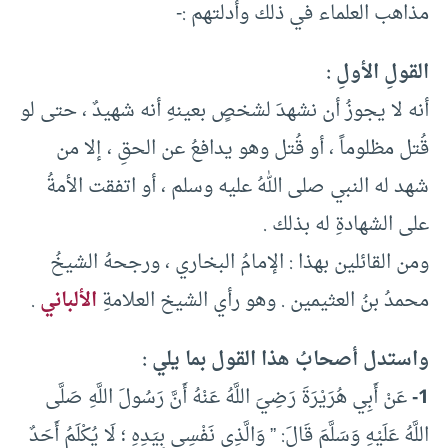
مذاهب العلماء في ذلك وأدلتهم :-
القولِ الأولِ :
أنه لا يجوزُ أن نشهدَ لشخصٍ بعينهِ أنه شهيدٌ ، حتى لو
قُتل مظلوماً ، أو قُتل وهو يدافعُ عن الحقِ ، إلا من
شهد له النبي صلى اللهُ عليه وسلم ، أو اتفقت الأمةُ
على الشهادةِ له بذلك .
ومن القائلين بهذا : الإمامُ البخاري ، ورجحهُ الشيخُ
محمدُ بنُ العثيمين . وهو رأي الشيخ العلامةِ
الألباني
.
واستدل أصحابُ هذا القول بما يلي :
1-
‏عَنْ ‏‏أَبِي هُرَيْرَةَ ‏‏رَضِيَ اللَّهُ عَنْهُ ‏أَنَّ رَسُولَ اللَّهِ ‏‏صَلَّى
اللَّهُ عَلَيْهِ وَسَلَّمَ ‏قَالَ: ” وَالَّذِي نَفْسِي بِيَدِهِ ؛‏ ‏لَا ‏‏يُكْلَمُ ‏‏أَحَدٌ