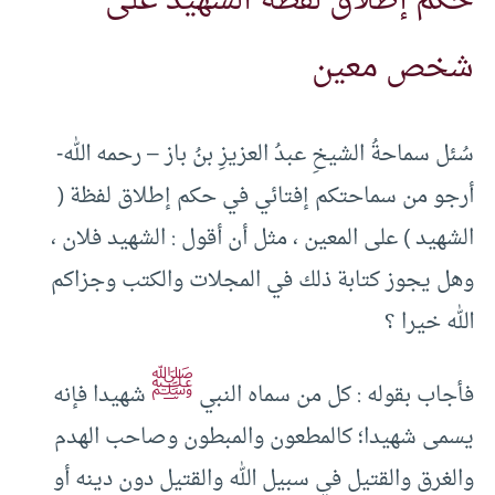
حكم إطلاق لفظة الشهيد على
شخص معين
سُئل سماحةُ الشيخِ عبدُ العزيزِ بنُ باز – رحمه الله-
أرجو من سماحتكم إفتائي في حكم إطلاق لفظة (
الشهيد ) على المعين ، مثل أن أقول : الشهيد فلان ،
وهل يجوز كتابة ذلك في المجلات والكتب وجزاكم
الله خيرا ؟
ﷺ
فأجاب بقوله : كل من سماه النبي
شهيدا فإنه
يسمى شهيدا؛ كالمطعون والمبطون وصاحب الهدم
والغرق والقتيل في سبيل الله والقتيل دون دينه أو