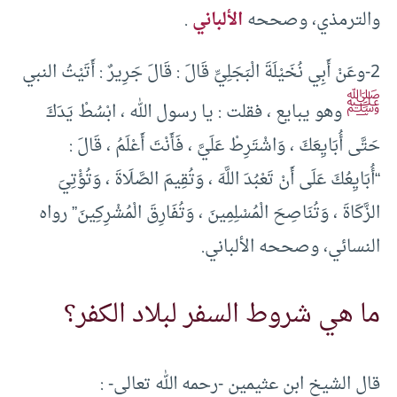
والترمذي، وصححه
الألباني
.
2-وعَنْ أَبِي نُخَيْلَةَ الْبَجَلِيِّ قَالَ : قَالَ جَرِيرٌ : أَتَيْتُ النبي
ﷺ
وهو يبايع ، فقلت : يا رسول الله ، ابْسُطْ يَدَكَ
حَتَّى أُبَايِعَكَ ، وَاشْتَرِطْ عَلَيَّ ، فَأَنْتَ أَعْلَمُ ، قَالَ :
“أُبَايِعُكَ عَلَى أَنْ تَعْبُدَ اللَّهَ ، وَتُقِيمَ الصَّلَاةَ ، وَتُؤْتِيَ
الزَّكَاةَ ، وَتُنَاصِحَ الْمُسْلِمِينَ ، وَتُفَارِقَ الْمُشْرِكِينَ” رواه
النسائي، وصححه الألباني.
ما هي شروط السفر لبلاد الكفر؟
قال الشيخ ابن عثيمين -رحمه الله تعالى- :