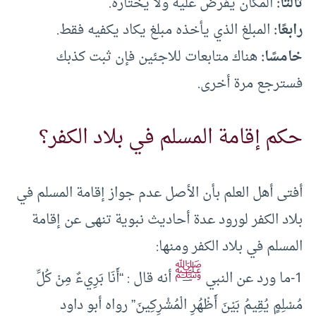
ثالثًا:
المكان يفرض عليه ولا يختاره.
رابعًا:
المبلغ الذي يأخذه مبلغ يكاد يكفيه فقط.
خامسًا:
هناك متابعات للاجئين فإن ثبت كذبك
فسترجع مرة أخرى.
حكم إقامة المسلم في بلاد الكفر؟
أفتى أهل العلم بأن الأصل عدم جواز إقامة المسلم في
بلاد الكفر لورود عدة أحاديث نبوية تنهى عن إقامة
المسلم في بلاد الكفر ومنها:
ﷺ
1-ما ورد عن النبي
أنه قال : “أَنَا بَرِيءٌ مِنْ كُلِّ
مُسْلِمٍ يُقِيمُ بَيْنَ أَظْهُرِ الْمُشْرِكِينَ” رواه أبو داود