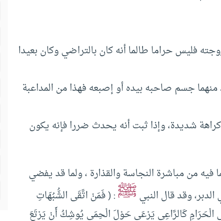
وجته فليس حراما طالما أنه كان بالتراضي وكان بعيدا
نهما جسم صاحبه بيده أو إصبعه فهذا من المداعبة
راهة شديدة، وإذا ثبت أنه يحدث ضررا فإنه يكون
ما فيه من مباشرة النجاسة والقذارة ، ولما قد يفضي
ﷺ
 الدبر، وقد قال النبي
: ( فَمَنْ اتَّقَى الشُّبُهَاتِ
فِي الْحَرَامِ كَالرَّاعِي يَرْعَى حَوْلَ الْحِمَى يُوشِكُ أَنْ يَرْتَعَ