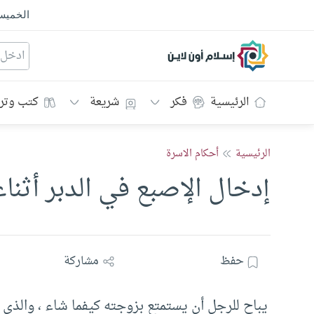
الخمي
إسلام أون لاين
الرئيسية
فكر
شريعة
كتب وتر
الرئيسية
أحكام الاسرة
إدخال الإصبع في الدبر أثناء
حفظ
مشاركة
يباح للرجل أن يستمتع بزوجته كيفما شاء ، والذي ي