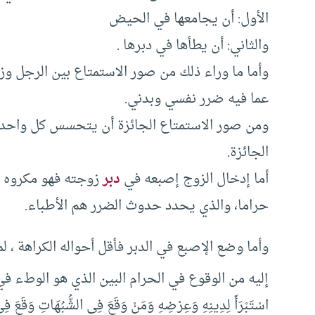
الأول: أن يجامعها في الحيض
والثاني: أن يطأها في دبرها .
وأما ما وراء ذلك من صور الاستمتاع بين الرجل وز
عما فيه ضرر نفسي وبدني.
ومن صور الاستمتاع الجائزة أن يتحسس كل واحد م
الجائزة.
أما إدخال الزوج إصبعه في
دبر
زوجته فهو مكروه ك
حراما، والذي يحدد حدوث الضرر هم الأطباء.
وأما وضع الإصبع في الدبر فأقل أحواله الكراهة ، ل
إليه من الوقوع في الحرام البين الذي هو الوطء في
اسْتَبْرَأَ لِدِينِهِ وَعِرْضِهِ وَمَنْ وَقَعَ فِي الشُّبُهَاتِ وَقَعَ 