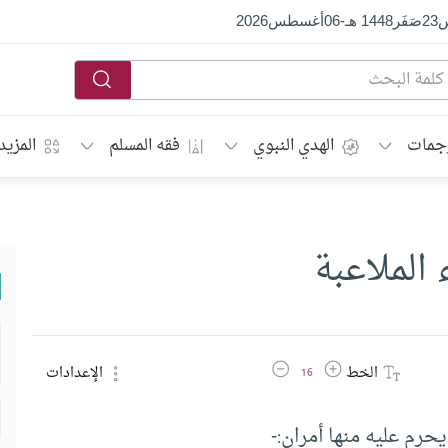
س
23
صَفَر
1448 هـ
-
06
أغسطس
2026
جمات
الهدي النبوي
فقه المسلم
المزيد
 الملاعبة
زيادة حجم الخط
تقليل حجم الخط
الخط
الإعدادات
16
حرم عليه منها أمران:-