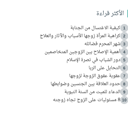
الأكثر قراءة
كيفية الاغتسال من الجنابة
1
كراهية المرأة زوجها الأسباب والآثار والعلاج
2
شهر المحرم فضائله
3
أهمية الإصلاح بين الزوجين المتخاصمين
4
دور الشباب في نصرة الإسلام
5
التحايل على الربا
6
عقوبة عقوق الزوجة لزوجها
7
حدود العلاقة بين الجنسين وضوابطها
8
الدعاء للميت من السنة النبوية
9
8 مسئوليات على الزوج تجاه زوجته
10