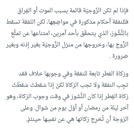
فإذا لم تكن الزّوجيّة قائمة بسبب الموت أو الفِراق
فللنفقة أحكام مذكورة في مواضِعِها، لكن النّفقة تسقط
بالنُّشُوز، الذي يتحقّق بأحد أمرين، امتناعها عن تمتُّع
الزَّوج بها، وخروجها من منزل الزَّوجيّة بغير إذنه وبغير
ضرورة .
وزكاة الفطر تابعة للنفقة وفي وجوبها خلاف فقد
تجِب النفقة ولا تجب الزكاة لكنْ إذا سَقطتْ سَقطَتْ
زكاة الفِطر إذا كان النُّشوز في وقت وجوب الزكاة، وهو
آخر ليلة من رمضان أو أوّل يوم من شوال. وعلى
الزوجة أن تُخرِج زكاتها هي عن نفسِها حينئذٍ.