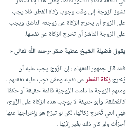
في النفقة مادام النشوز قائما، وعلى هذا إذا استمر
نشوز الزوجة إلى وقت وجوب زكاة الفطر، فلا يجب
على الزوج أن يخرج الزكاة عن زوجته الناشز، ويجب
على الزوجة الناشز أن تخرج الزكاة عن نفسها.
يقول فضيلة الشيخ عطية صقر -رحمه الله تعالى -:
فقد قال جمهور الفقهاء : إن الزّوج يجب عليه أن
يُخرج
زكاة الفطر
عن نفسِه وعمّن تجِب عليه نفقتهم ،
ومنهم الزوجة ما دامت الزّوجيّة قائمة حقيقة أو حكمًا
كالمُطلقة، وأبو حنيفة لا يوجِب هذه الزكاة على الزّوج،
فهي التي تُخرج زكاتَها، لكن لو تبرّع هو بإخراجها عنها
أجزأَتْ ولو كان ذلك بغَير إذْنِها .