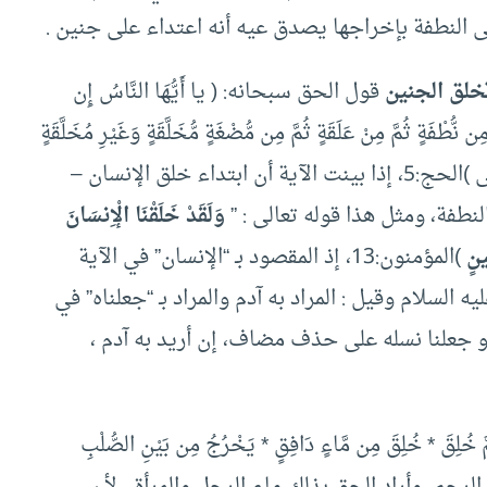
ى النطفة بإخراجها يصدق عيه أنه اعتداء على جنين .
خلق الجنين
قول الحق سبحانه: ( يا أَيُّهَا النَّاسُ إِن
 نُّطْفَةٍ ثُمَّ مِنْ عَلَقَةٍ ثُمَّ مِن مُّضْغَةٍ مُّخَلَّقَةٍ وَغَيْرِ مُخَلَّقَةٍ
لِّنُبَيِّنَ لَكُمْ ۚ وَنُقِرُّ فِي الْأَرْحَامِ مَا نَشَاءُ إِلَىٰ أَجَلٍ مُّسَمًّى )الحج:5، إذا بينت الآية أن ابتداء خلق الإنسان –
نطفة، ومثل هذا قوله تعالى : ”
وَلَقَدْ خَلَقْنَا الْإِنسَانَ
ينٍ
)المؤمنون:13، إذ المقصود بـ “الإنسان” في الآية
لسلام وقيل : المراد به آدم والمراد بـ “جعلناه” في
 أو جعلنا نسله على حذف مضاف، إن أريد به آدم ،
قَ * خُلِقَ مِن مَّاءٍ دَافِقٍ * يَخْرُجُ مِن بَيْنِ الصُّلْبِ
 الرحم، وأراد الحق بذلك ماء الرجل والمرأة ، لأن