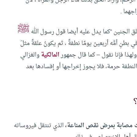
جهما .
ﷺ
ق الجنين “كما يدل عليه أيضا قول رسول الله
 في بطنِ أمِّه أربعينَ يومًا نطفةً ، ثم يكونُ علقةً مثلَ
ولهذا فإنا نقول – كما قال جمهور
المالكية
والغزالي
لنطفة حرمة، فلا يجوز إخراجها أو إفسادها بعد
ت مصابة بمرض نقص المناعة،
الذي تنتقل فيروساته