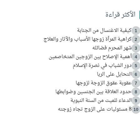
الأكثر قراءة
كيفية الاغتسال من الجنابة
1
كراهية المرأة زوجها الأسباب والآثار والعلاج
2
شهر المحرم فضائله
3
أهمية الإصلاح بين الزوجين المتخاصمين
4
دور الشباب في نصرة الإسلام
5
التحايل على الربا
6
عقوبة عقوق الزوجة لزوجها
7
حدود العلاقة بين الجنسين وضوابطها
8
الدعاء للميت من السنة النبوية
9
8 مسئوليات على الزوج تجاه زوجته
10