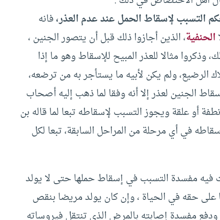
 قال أهل الاختصاص في ذلك .
م التسبب لإسقاط الحمل عند عدم العذر،
فانه
ا
الحنفية
، الذين أجازوا ذلك قبل أن يتصور الجنين ،
، وذكروا مثالا للعذر المبيح للإسقاط وهو ما إذا
ك الرضيع، ولم يكن لأبيه ما يستأجر به من ترضعه،
قاط الجنين لعذر إلا أنه وفقا لما ذهب إليه أصحاب
طفة أو علقة ويجوز التسبب لإسقاطه تبعا لما قاله بن
إسقاطه في أي مرحلة من المراحل السابقة، تبعا لكل
فيه مفسدة التسبب في إسقاط حملها حتى لا يولد
ا على حقه في الحياة ، وإن كان يولد مريضا بنقص
ه ودفع مفسدة إصابته بالمرض الذي تنتقل فيروساته