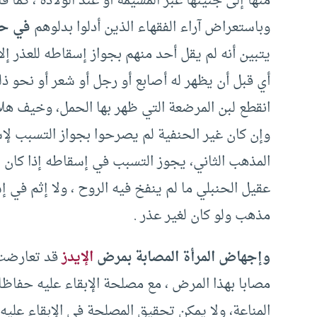
منها إلى جنينها عبر المشيمة أو عند الولادة ، كما
وباستعراض آراء الفقهاء الذين أدلوا بدلوهم
في حك
يتبين أنه لم يقل أحد منهم بجواز إسقاطه للعذر إل
أي قبل أن يظهر له أصابع أو رجل أو شعر أو نحو ذلك
انقطع لبن المرضعة التي ظهر بها الحمل، وخيف هلا
وإن كان غير الحنفية لم يصرحوا بجواز التسبب لإس
المذهب الثاني، يجوز التسبب في إسقاطه إذا كان ن
عقيل الحنبلي ما لم ينفخ فيه الروح ، ولا إثم في 
مذهب ولو كان لغير عذر .
وإجهاض المرأة المصابة بمرض
الإيدز
قد تعارضت 
مصابا بهذا المرض ، مع مصلحة الإبقاء عليه حفاظ
المناعة، ولا يمكن تحقيق المصلحة في الإبقاء علي