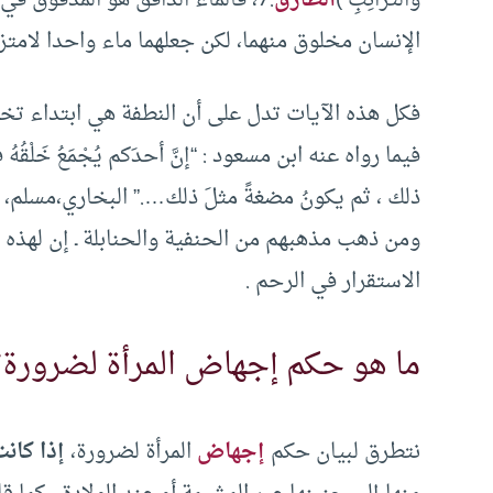
الإنسان مخلوق منهما، لكن جعلهما ماء واحدا لامتزا
فكل هذه الآيات تدل على أن النطفة هي ابتداء تخل
فيما رواه عنه ابن مسعود : “إنَّ أحدَكم يُجْمَعُ خَلْقُهُ
ذلك ، ثم يكونُ مضغةً مثلَ ذلك….” البخاري،مسلم، 
ومن ذهب مذهبهم من الحنفية والحنابلة ـ إن لهذه ا
الاستقرار في الرحم .
ما هو حكم إجهاض المرأة لضرورة؟
نتطرق لبيان حكم
إجهاض
المرأة لضرورة،
إذا كان