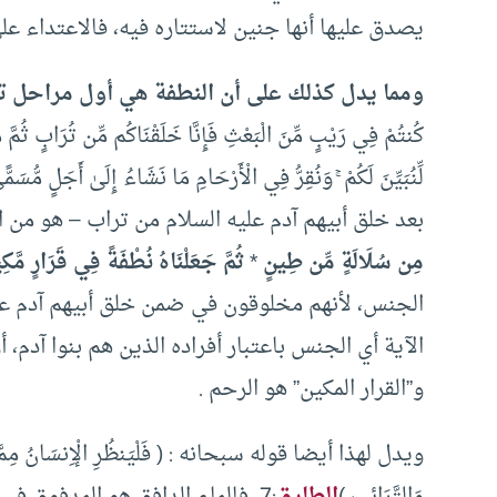
يصدق عليها أنها جنين لاستتاره فيه، فالاعتداء عل
ومما يدل كذلك على أن النطفة هي أول مراحل ت
كُنتُمْ فِي رَيْبٍ مِّنَ الْبَعْثِ فَإِنَّا خَلَقْنَاكُم مِّن تُرَابٍ ثُمَّ مِن
بعد خلق أبيهم آدم عليه السلام من تراب – هو من ال
مِن سُلَالَةٍ مِّن طِينٍ
*
ثُمَّ جَعَلْنَاهُ نُطْفَةً فِي قَرَارٍ مَّكِ
الجنس، لأنهم مخلوقون في ضمن خلق أبيهم آدم عليه ا
الآية أي الجنس باعتبار أفراده الذين هم بنوا آدم،
و”القرار المكين” هو الرحم .
ويدل لهذا أيضا قوله سبحانه : ( فَلْيَنظُرِ الْإِنسَانُ مِمَّ خُلِ
وَالتَّرَائِبِ )
الطارق
:7، فالماء الدافق هو المدفوق في