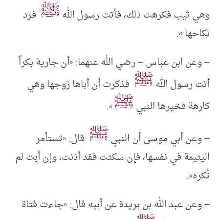
ﷺ
وهي ثيب فكرهت ذلك، فأتت رسول الله
فرد
نكاحها ».
– وعن ابن عباس – رضي الله عنهما: «أن جارية بكراً
ﷺ
أتت رسول الله
فذكرت أن أباها زوجها وهي
ﷺ
كارهة فخيرها النبي
».
ﷺ
– وعن أبي موسى أن النبي
قال: «تستأمر
اليتيمة في نفسها، فإن سكتت فقد أذنت، وإن أبت لم
تُكره».
– وعن عبد الله بن بريدة عن أبيه قال: «جاءت فتاة