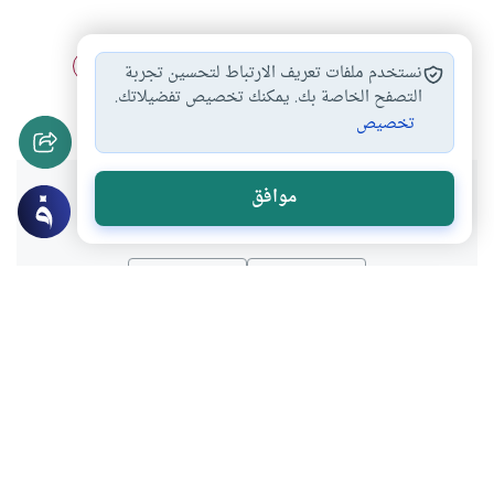
إكراه الفتاة على…
النكاح الباطل
النكاح دون إذن…
#
#
#
نستخدم ملفات تعريف الارتباط لتحسين تجربة
أحكام فسخ عقد…
التصفح الخاصة بك. يمكنك تخصيص تفضيلاتك.
#
تخصيص
هل انتفعت بهذا المحتوى؟
موافق
نعم
لا
موضوعات ذات صلة
أحكام الاسرة
الاختيار والخطبة