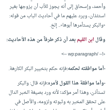
وأحمد، وإسحاق إلى أنه يجوز للأب أن يزوجها بغير
استئذان، ويرد عليهم ما في أحاديث الباب من قوله:
«والبكر يستأمرها أبوها».. إلخ.
وقال
ابن القيم
بعد أن ذكر طرفاً من هذه الأحاديث:
«!– /wp:paragraph –>
-أما موافقته لحكمه:
فإنه حكم بتخيير البكر الكارهة.
-وأما موافقة هذا القول لأمره:
فإنه قال: والبكر
تستأذن، وهذا أمر مؤكد؛ لأنه ورد بصيغة الخبر الدال
على تحقق المخبر به وثبوته ولزومه، والأصل في