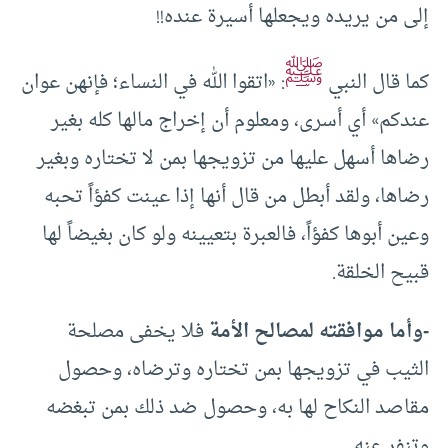
إلى من يريده ويجعلها أسيرة عنده!!
ﷺ
كما قال النبي
: «اتقوا الله في النساء؛ فإنهن عوان
عندكم» أي أسرى، ومعلوم أن إخراج مالها كله بغير
رضاها أسهل عليها من تزويجها بمن لا تختاره وبغير
رضاها، ولقد أبطل من قال أنها إذا عينت كفؤاً تحبه
وعين أبوها كفؤاً، فالعبرة بتعيينه ولو كان بغيضاً لها
قبيح الخلقة.
-وأما موافقته لمصالح الأمة
فلا يخفى مصلحة
الثيب في تزويجها بمن تختاره وترضاه، وحصول
مقاصد النكاح لها به، وحصول ضد ذلك بمن تبغضه
وتنفر عنه.