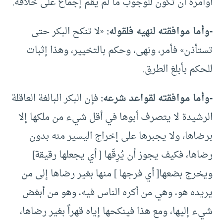
أوامره أن تكون للوجوب ما لم يقم إجماع على خلافه.
-وأما موافقته لنهيه فلقوله:
«لا تنكح البكر حتى
تستأذن» فأمر، ونهى، وحكم بالتخيير، وهذا إثبات
للحكم بأبلغ الطرق.
-وأما موافقته لقواعد شرعه:
فإن البكر البالغة العاقلة
الرشيدة لا يتصرف أبوها في أقل شيء من ملكها إلا
برضاها، ولا يجبرها على إخراج اليسير منه بدون
رضاها، فكيف يجوز أن يُرِقّها [ أي يجعلها رقيقة]
ويخرج بضعها[ أي فرجها ] منها بغير رضاها إلى من
يريده هو، وهي من أكره الناس فيه، وهو من أبغض
شيء إليها، ومع هذا فينكحها إياه قهراً بغير رضاها،