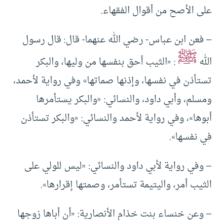
على الأصح من أقوال الفقهاء.
– فعن ابن عباس- رضي الله عنهما- قال: قال رسول
ﷺ
الله
: «الثيب أحق بنفسها من وليها، والبكر
تستأذن في نفسها، وإذنها صماتها» وفي رواية لأحمد،
ومسلم، وأبي داود، والنسائي: «والبكر يستأمرها
أبوها»، وفي رواية لأحمد والنسائي: «والبكر تستأذن
في نفسها».
– وفي رواية لأبي داود والنسائي: «ليس للولي على
الثيب أمر، واليتيمة تستأمر، وصمتها إقرارها».
– وعن خنساء بنت خذام الأنصارية: «أن أباها زوجها