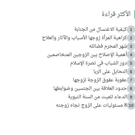
الأكثر قراءة
كيفية الاغتسال من الجنابة
1
كراهية المرأة زوجها الأسباب والآثار والعلاج
2
شهر المحرم فضائله
3
أهمية الإصلاح بين الزوجين المتخاصمين
4
دور الشباب في نصرة الإسلام
5
التحايل على الربا
6
عقوبة عقوق الزوجة لزوجها
7
حدود العلاقة بين الجنسين وضوابطها
8
الدعاء للميت من السنة النبوية
9
8 مسئوليات على الزوج تجاه زوجته
10