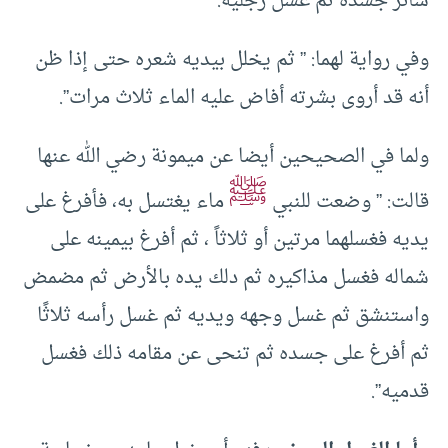
سائر جسده ثم غسل رجليه.
وفي رواية لهما: ” ثم يخلل بيديه شعره حتى إذا ظن
أنه قد أروى بشرته أفاض عليه الماء ثلاث مرات”.
ولما في الصحيحين أيضا عن ميمونة رضي الله عنها
ﷺ
قالت: ” وضعت للنبي
ماء يغتسل به، فأفرغ على
يديه فغسلهما مرتين أو ثلاثاً ، ثم أفرغ بيمينه على
شماله فغسل مذاكيره ثم دلك يده بالأرض ثم مضمض
واستنشق ثم غسل وجهه ويديه ثم غسل رأسه ثلاثًا
ثم أفرغ على جسده ثم تنحى عن مقامه ذلك فغسل
قدميه”.