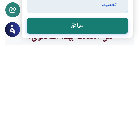
تخصيص
كفاية الغسل عن…
#
موافق
هل انتفعت بهذا المحتوى؟
نعم
لا
موضوعات ذات صلة
العبادات
الطهارة و الصلاة
سنن وفرائض الغسل
ما هي فرائض وسنن الغسل؟وما هو المتفق
عليه والمختلف فيه؟وما هو حكم نقض الضفائر
ونحوها في الغسل؟