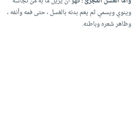
وأما الغسل المجزئ :
فهو أن يزيل ما به من نجاسة
وينوي ويسمي ثم يعم بدنه بالغسل ، حتى فمه وأنفه ،
وظاهر شعره وباطنه.