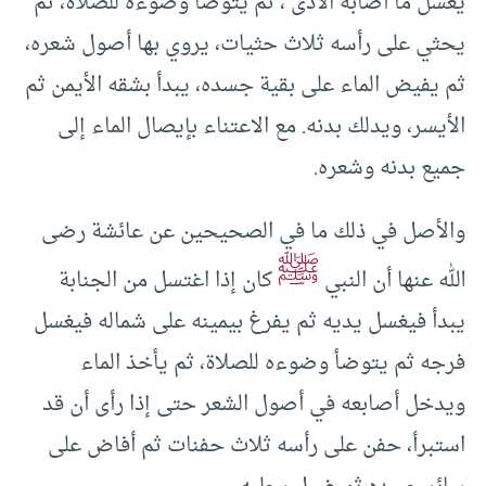
يغسل ما أصابه الأذى ، ثم يتوضأ وضوءه للصلاة، ثم
يحثي على رأسه ثلاث حثيات، يروي بها أصول شعره،
ثم يفيض الماء على بقية جسده، يبدأ بشقه الأيمن ثم
الأيسر، ويدلك بدنه. مع الاعتناء بإيصال الماء إلى
جميع بدنه وشعره.
والأصل في ذلك ما في الصحيحين عن عائشة رضى
ﷺ
الله عنها أن النبي
كان إذا اغتسل من الجنابة
يبدأ فيغسل يديه ثم يفرغ بيمينه على شماله فيغسل
فرجه ثم يتوضأ وضوءه للصلاة، ثم يأخذ الماء
ويدخل أصابعه في أصول الشعر حتى إذا رأى أن قد
استبرأ، حفن على رأسه ثلاث حفنات ثم أفاض على