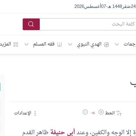
24
صَفَر
1448 هـ
-
07
أغسطس
2026
جمات
الهدي النبوي
فقه المسلم
المزيد
ب
زيادة حجم الخط
تقليل حجم الخط
الخط
الإعدادات
16
ة إلا الوجه والكفين، وعند
أبي حنيفة
ظاهر القدم