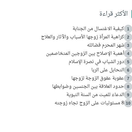
الأكثر قراءة
كيفية الاغتسال من الجنابة
1
كراهية المرأة زوجها الأسباب والآثار والعلاج
2
شهر المحرم فضائله
3
أهمية الإصلاح بين الزوجين المتخاصمين
4
دور الشباب في نصرة الإسلام
5
التحايل على الربا
6
عقوبة عقوق الزوجة لزوجها
7
حدود العلاقة بين الجنسين وضوابطها
8
الدعاء للميت من السنة النبوية
9
8 مسئوليات على الزوج تجاه زوجته
10