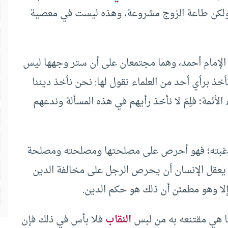
 ولكن طاعة الزوج مشروعة، وهذه ليست في معصية
 الإمام أحمد، وهما مجتمعان على أن ستر وجهها ليس
خذ برأي أحد من العلماء نقول لها: نحن نأخذ ديننا
لأئمة؛ فلِمَ لا نأخذ رأيهم في هذه المسألة وندعهم
ية رغبته؛ فهو أحرص على مصلحتها ومصلحته ومصلحة
لا يعقل الإنسان أن يحرص الرجل على مخالفة الدين
ا وهو مطمئن أن ذلك هو حكم الدين.
ما هي مقتنعه به من لبس
النقاب
فلا بأس في ذلك فإن