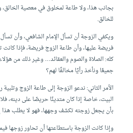
بجانب هذا، ولا طاعة لمخلوق في معصية الخالق،
للخالق.
ويكفي الزوجة أن تسأل الإمام الشافعي، وأن تسأل
فريضة عليها، وأن طاعة الزوج فريضة، فإذا كانت تأ
كله: الصلاة والصوم والعقائد… وغير ذلك من هؤلاء ا
جميعًا ونأخذ رأيًا مخالفًا لهم؟
الأمر الثاني: ندعو الزوجة إلى طاعة الزوج وتلب
البيت، خاصة إذا كان متدينًا حريصًا على دينه، ف
بأن يجعل زوجته تكشف وجهها، فهو لا يطلب هذا إل
وإذا كانت الزوجة باستطاعتها أن تحاور زوجها في