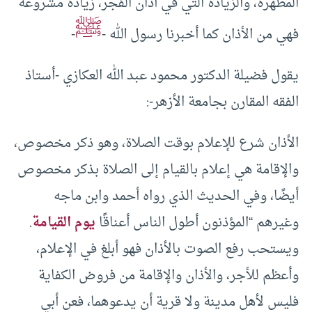
المطهرة، والزيادة التي في أذان الفجر، زيادة مشروعة
ﷺ
فهي من الأذان كما أخبرنا رسول الله -
-
يقول فضيلة الدكتور محمود عبد الله العكازي -أستاذ
الفقه المقارن بجامعة الأزهر-:
الأذان شرع للإعلام بوقت الصلاة، وهو ذكر مخصوص،
والإقامة هي إعلام بالقيام إلى الصلاة بذكر مخصوص
أيضًا، وفي الحديث الذي رواه أحمد وابن ماجه
وغيرهم “المؤذنون أطول الناس أعناقًا
يوم القيامة
.
ويستحب رفع الصوت بالأذان فهو أبلغ في الإعلام،
وأعظم للأجر، والأذان والإقامة من فروض الكفاية
فليس لأهل مدينة ولا قرية أن يدعوهما، فعن أبي