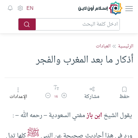
إسلام أون لاين
EN
الرئيسية
العبادات
أذكار ما بعد المغرب والفجر
زيادة حجم الخط
تقليل حجم الخط
حفظ
مشاركة
الإعدادات
16
يقول الشيخ
ابن باز
مفتي السعودية – رحمه الله – :
ﷺ
ورد في هذا أحاديث صحيحة عن النبي
كلها تدل