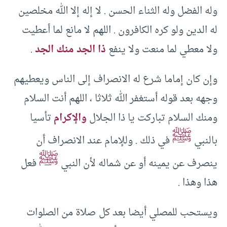
وله الفضل وله الثناء الحسن . لا إله إلا الله مخلصين
له الدين ولو كره الكافرون . اللهم لا مانع لما أعطيت
ولا معطي لما منعت ولا ينفع
ذا الجد منك الجد
.
وإن كان إماما شرع له الانصراف إلى الناس ويعطيهم
وجهه بعد قوله أستغفر الله ثلاثا ، اللهم أنت السلام
ومنك السلام تباركت يا ذا الجلال
والإكرام
تأسيا
ﷺ
بالنبي
في ذلك . وللإمام عند الانصراف أن
ﷺ
ينصرف عن يمينه أو عن شماله لأن النبي
فعل
هذا وهذا .
ويستحب للمصلي أيضا بعد كل صلاة من الصلوات