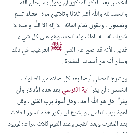
الخمس بعد الذكر المذكور أن يقول : سبحان الله
والحمد لله والله أكبر ثلاثا وثلاثين مرة . فتلك تسع
وتسعون ، ويقول تمام المائة : لا إله إلا الله وحده لا
شريك له ، له الملك وله الحمد وهو على كل شيء
ﷺ
قدير . لأنه قد صح عن النبي
الترغيب في ذلك
وبيان أنه من أسباب المغفرة .
ويشرع للمصلي أيضا بعد كل صلاة من الصلوات
الخمس : أن يقرأ
آية الكرسي
بعد هذه الأذكار وأن
يقرأ : قل هو الله أحد ، وقل أعوذ برب الفلق ، وقل
أعوذ برب الناس . ويشرع أن يكرر هذه السور الثلاث
بعد المغرب وبعد الفجر وعند النوم ثلاث مرات؛ لورود