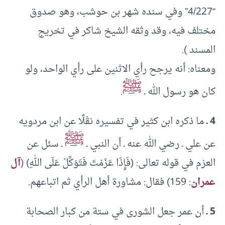
“4/227” وفي سنده شهر بن حوشب، وهو صدوق
مختلف فيه، وقد وثقه الشيخ شاكر في تخريج
المسند ).
ومعناه: أنه يرجح رأي الاثنين على رأي الواحد، ولو
ﷺ
كان هو رسول الله ـ
.
4 ـ
ما ذكره ابن كثير في تفسيره نقْلًا عن ابن مردويه
ﷺ
عن علي ـ رضي الله عنه ـ أن النبي ـ
ـ سئل عن
العزم في قوله تعالى: (فَإِذَا عَزَمْتَ فَتَوَكَّلْ عَلَى اللهِ) (
آل
عمران
: 159) فقال: مشاورة أهل الرأي ثم اتباعهم.
5 ـ
أن عمر جعل الشورى في ستة من كبار الصحابة