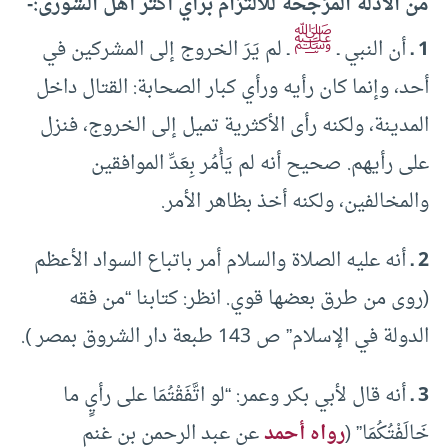
من الأدلة المُرَجِّحة للالتزام برأي أكثر أهل الشورى:-
ﷺ
1 ـ
أن النبي ـ
ـ لم يَرَ الخروج إلى المشركين في
أحد، وإنما كان رأيه ورأي كبار الصحابة: القتال داخل
المدينة، ولكنه رأى الأكثرية تميل إلى الخروج، فنزل
على رأيهم. صحيح أنه لم يَأْمُر بِعَدِّ الموافقين
والمخالفين، ولكنه أخذ بظاهر الأمر.
2 ـ
أنه عليه الصلاة والسلام أمر باتباع السواد الأعظم
(روى من طرق بعضها قوي. انظر: كتابنا “من فقه
الدولة في الإسلام” ص 143 طبعة دار الشروق بمصر ).
3 ـ
أنه قال لأبي بكر وعمر: “لو اتَّفَقْتُمَا على رأيٍ ما
خَالَفْتُكُمَا” (
رواه أحمد
عن عبد الرحمن بن غنم