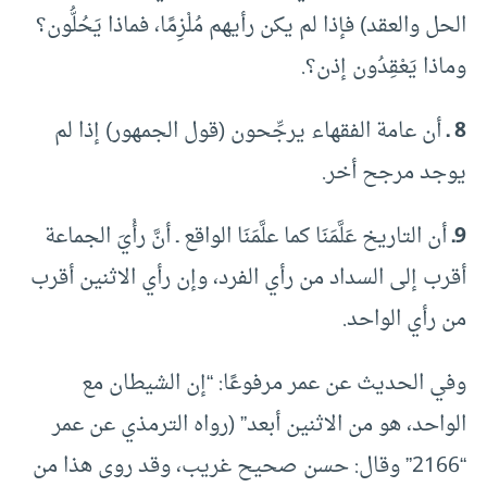
الحل والعقد) فإذا لم يكن رأيهم مُلْزِمًا، فماذا يَحُلُّون؟
وماذا يَعْقِدُون إذن؟.
8 ـ
أن عامة الفقهاء يرجِّحون (قول الجمهور) إذا لم
يوجد مرجح أخر.
9ـ
أن التاريخ عَلَّمَنَا كما علَّمَنَا الواقع ـ أنَّ رأْيَ الجماعة
أقرب إلى السداد من رأي الفرد، وإن رأي الاثنين أقرب
من رأي الواحد.
وفي الحديث عن عمر مرفوعًا: “إن الشيطان مع
الواحد، هو من الاثنين أبعد” (رواه الترمذي عن عمر
“2166” وقال: حسن صحيح غريب، وقد روى هذا من