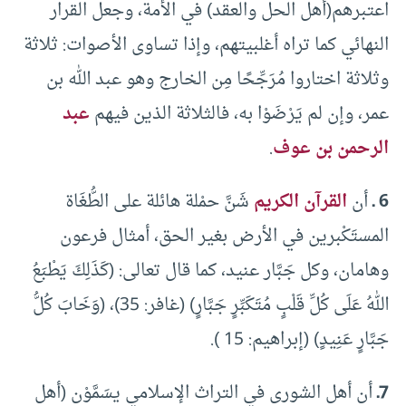
اعتبرهم(أهل الحل والعقد) في الأمة، وجعل القرار
النهائي كما تراه أغلبيتهم، وإذا تساوى الأصوات: ثلاثة
وثلاثة اختاروا مُرَجِّحًا مِن الخارج وهو عبد الله بن
عمر، وإن لم يَرْضَوْا به، فالثلاثة الذين فيهم
عبد
الرحمن بن عوف
.
6 ـ
أن
القرآن الكريم
شَنَّ حمْلة هائلة على الطُّغَاة
المستَكْبرين في الأرض بغير الحق، أمثال فرعون
وهامان، وكل جَبَّار عنيد، كما قال تعالى: (كَذَلِكَ يَطْبَعُ
اللهُ عَلَى كُلِّ قَلْبٍ مُتَكَبِّرٍ جَبَّارٍ) (غافر: 35)، (وَخَابَ كُلُّ
جَبَّارٍ عَنِيدٍ) (إبراهيم: 15 ).
7ـ
أن أهل الشورى في التراث الإسلامي يسَمَّوْن (أهل