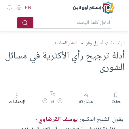
إسلام أون لاين
EN
الرئيسية
أصول وقواعد الفقه والمقاصد
أدلة ترجيح رأي الأكثرية في مسائل
الشورى
زيادة حجم الخط
تقليل حجم الخط
حفظ
مشاركة
الإعدادات
16
يقول الشيخ الدكتور
يوسف القرضاوي
:-