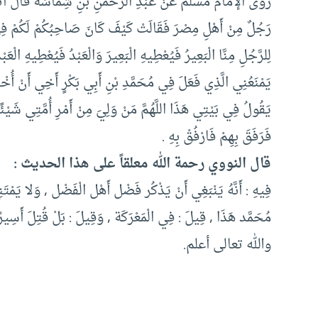
روى الإمام مسلم عَنْ عَبْدِ الرَّحْمَنِ بْنِ شِمَاسَةَ قَالَ أَتَيْتُ
رَجُلٌ مِنْ أَهْلِ مِصْرَ فَقَالَتْ كَيْفَ كَانَ صَاحِبُكُمْ لَكُمْ فِي غ
لِلرَّجُلِ مِنَّا الْبَعِيرُ فَيُعْطِيهِ الْبَعِيرَ وَالْعَبْدُ فَيُعْطِيهِ الْعَبْ
يَمْنَعُنِي الَّذِي فَعَلَ فِي مُحَمَّدِ بْنِ أَبِي بَكْرٍ أَخِي أَنْ أُخْب
يَقُولُ فِي بَيْتِي هَذَا اللَّهُمَّ مَنْ وَلِيَ مِنْ أَمْرِ أُمَّتِي شَيْئًا
فَرَفَقَ بِهِمْ فَارْفُقْ بِهِ .
قال النووي رحمة الله معلقاً على هذا الحديث :
فِيهِ : أَنَّهُ يَنْبَغِي أَنْ يَذْكُر فَضْل أَهْل الْفَضْل , وَلا يَمْ
مُحَمَّد هَذَا , قِيلَ : فِي الْمَعْرَكَة , وَقِيلَ : بَلْ قُتِلَ أَسِيرً
والله تعالى أعلم.