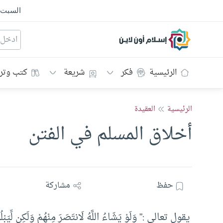
السبت
إسلام أون لاين
الرئيسية
فكر
شريعة
كتب وتر
الرئيسية
العقيدة
أخلاق المسلم في الفتن
حفظ
مشاركة
يقول تعالى :” وَلَوْ يَشَاءُ اللَّهُ لَانتَصَرَ مِنْهُمْ وَلَكِن لِّي