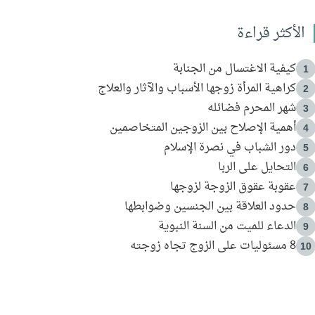
الأكثر قراءة
كيفية الاغتسال من الجنابة
1
كراهية المرأة زوجها الأسباب والآثار والعلاج
2
شهر المحرم فضائله
3
أهمية الإصلاح بين الزوجين المتخاصمين
4
دور الشباب في نصرة الإسلام
5
التحايل على الربا
6
عقوبة عقوق الزوجة لزوجها
7
حدود العلاقة بين الجنسين وضوابطها
8
الدعاء للميت من السنة النبوية
9
8 مسئوليات على الزوج تجاه زوجته
10