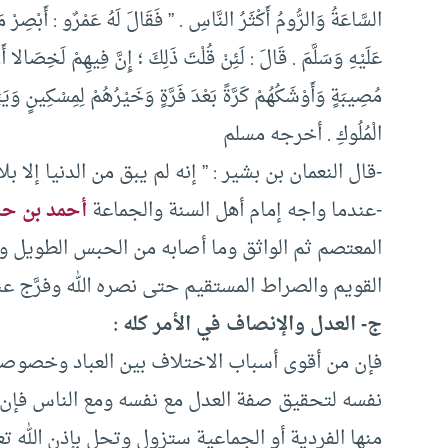
السَّاعَةُ وَالرُّومُ أَكْثَرُ النَّاسِ . ” فَقَالَ لَهُ عَمْرٌو : أَبْصِرْ
عَلَيْهِ وَسَلَّمَ . قَالَ : لَئِنْ قُلْتَ ذَلِكَ ؛ إِنَّ فِيهِمْ لَخِصَالا أَرْب
مُصِيبَةٍ وَأَوْشَكُهُمْ كَرَّةً بَعْدَ فَرَّةٍ وَخَيْرُهُمْ لِمِسْكِينٍ و
الْمُلُوكِ . أخرجه مسلم
-قال النعمان بن بشير : ” إنه لم يبق من الدنيا إلا بل
-عندما واجه إمام أهل السنة والجماعة
أحمد بن حن
المعتصم ثم الواثق وما أصابه من الحبس الطويل و
القويم والصراط المستقيم حتى نصره الله وفرَّج عنه
‌ج- ‌العدل والإنصاف في الأمر كله :
فإن من أقوى أسباب الاختلاف بين العباد وخصوصاً 
نفسه لتحقيق صفة العدل مع نفسه ومع الناس فإن ك
منها الفردية أو الجماعية ستزول وتحل بإذن الله تعا