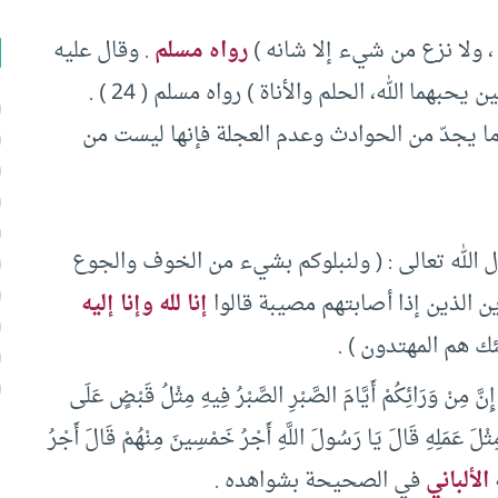
 ، ولا نزع من شيء إلا شانه )
رواه مسلم
. وقال عليه
ما الله، الحلم والأناة ) رواه مسلم ( 24 ) .
 ما يجدّ من الحوادث وعدم العجلة فإنها ليست من
ول الله تعالى : ( ولنبلوكم بشيء من الخوف والجوع
 الذين إذا أصابتهم مصيبة قالوا
إنا لله وإنا إليه
 هم المهتدون ) .
َ مِنْ وَرَائِكُمْ أَيَّامَ الصَّبْرِ الصَّبْرُ فِيهِ مِثْلُ قَبْضٍ عَلَى
ثْلَ عَمَلِهِ قَالَ يَا رَسُولَ اللَّهِ أَجْرُ خَمْسِينَ مِنْهُمْ قَالَ أَجْرُ
ه
الألباني
في الصحيحة بشواهده .