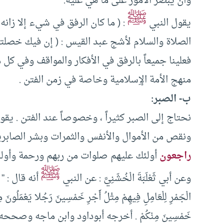
وأن يبصر الأمور على ما هي عليه.
ﷺ
يقول النبي
: ( ما كان الرفق في شيء إلا زانه
الصلاة والسلام لأشج عبد القيس : ( إن فيك خصلتين يحبه
فعلينا جميعاً بالرفق في الأفكار والمواقف وفي كل
منهج الأمة الإِسلامية وخاصة في زمن الفتن .
‌ب- ‌الصبر:
نحتاج إلى الصبر كثيراً ، وخصوصاً عند الفتن . يق
ونقص من الأموال والأنفس والثمرات وبشر الصابرين
راجعون
أولئك عليهم صلوات من ربهم ورحمة وأولئك
ﷺ
وعن أبي ثَعْلَبَةَ الْخُشَنِيَّ : عن النبي
أنه قال : ” إِنّ
الْجَمْرِ لِلْعَامِلِ فِيهِمْ مِثْلُ أَجْرِ خَمْسِينَ رَجُلا يَعْمَلُونَ مِ
خَمْسِينَ مِنْكُمْ . أخرجه أبوداود وابن ماجه وصحح