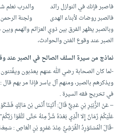
فاصبر فإنك في النوازل رائد والدرب نعلم ش
فالصبر روضات لأبناء الهدى ولجنة الرحمن 
وبالصبر يظهر الفرق بين ذوي العزائم والهمم وبين
الصبر عند وقوع الفتن والحوادث،
نماذج من سيرة السلف الصالح في الصبر عند وقوع
-لما كان الصحابة رضي الله عنهم يعذبون ويفُتنون
ويذكرهم بالصبر، ومنهم آل ياسر فإذا مر بهم قال :
في تخريج فقه السيرة .
– عَنْ الزُّبَيْرِ بْنِ عَدِيٍّ قَالَ: أَتَيْنَا أَنَسَ بْنَ مَالِكٍ فَشَكَوْن
عَلَيْكُمْ زَمَانٌ إِلا الَّذِي بَعْدَهُ شَرٌّ مِنْهُ حَتَّى تَلْقَوْا رَبَّك
-قَالَ الْمُسْتَوْرِدُ الْقُرَشِيُّ عِنْدَ عَمْرِو بْنِ الْعَاصِ : سَمِعْتُ