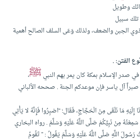
ائك وطويل
تلك سبيل
 ذوي الجبن والضعف، ولذلك وَعَى السلف الصالح أهمية
 الفتن: .
ﷺ
 في صدر الإسلام بمكة كان يمر بهم النبي
،
 صبراً آل ياسر فإن موعدكم الجنة . صححه الألباني
َا إِلَيْهِ مَا نَلْقَى مِنْ الْحَجَّاجِ، فَقَال:َ “اصْبِرُوا فَإِنَّهُ لا يَأْتِي
ُمْ” سَمِعْتُهُ مِنْ نَبِيِّكُمْ صَلَّى اللَّهُ عَلَيْهِ وَسَلَّمَ . رواه البخاري
 رَسُولَ اللَّهِ صَلَّى اللَّهُ عَلَيْهِ وَسَلَّمَ يَقُولُ : ” تَقُومُ