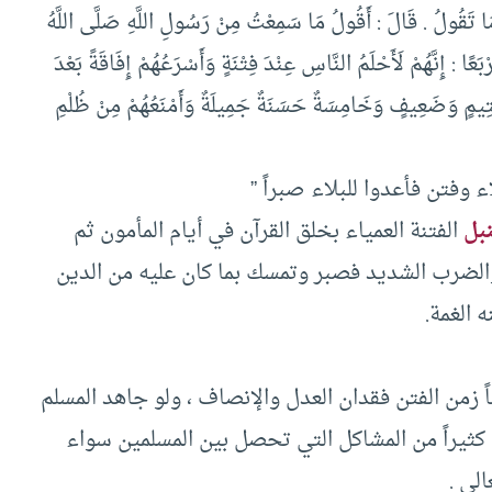
 مَا تَقُولُ . قَالَ : أَقُولُ مَا سَمِعْتُ مِنْ رَسُولِ اللَّهِ صَلَّى اللَّهُ
َعًا : إِنَّهُمْ لَأَحْلَمُ النَّاسِ عِنْدَ فِتْنَةٍ وَأَسْرَعُهُمْ إِفَاقَةً بَعْدَ
َيَتِيمٍ وَضَعِيفٍ وَخَامِسَةٌ حَسَنَةٌ جَمِيلَةٌ وَأَمْنَعُهُمْ مِنْ ظُلْمِ
اء وفتن فأعدوا للبلاء صبراً ”
بل
الفتنة العمياء بخلق القرآن في أيام المأمون ثم
الضرب الشديد فصبر وتمسك بما كان عليه من الدين
 الغمة.
زمن الفتن فقدان العدل والإنصاف ، ولو جاهد المسلم
ثيراً من المشاكل التي تحصل بين المسلمين سواء
لى .