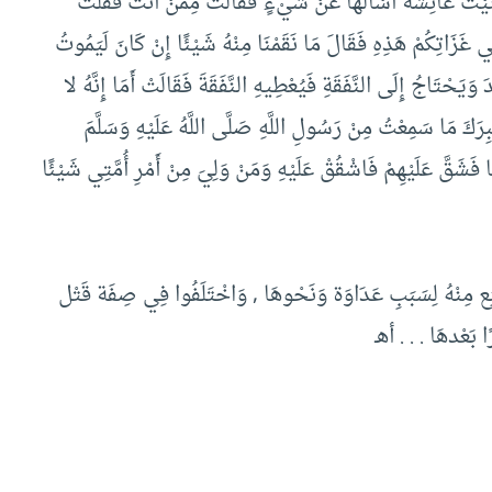
 عَائِشَةَ أَسْأَلُهَا عَنْ شَيْءٍ فَقَالَتْ مِمَّنْ أَنْتَ فَقُلْتُ
َزَاتِكُمْ هَذِهِ فَقَالَ مَا نَقَمْنَا مِنْهُ شَيْئًا إِنْ كَانَ لَيَمُوتُ
دَ وَيَحْتَاجُ إِلَى النَّفَقَةِ فَيُعْطِيهِ النَّفَقَةَ فَقَالَتْ أَمَا إِنَّهُ لا
ِرَكَ مَا سَمِعْتُ مِنْ رَسُولِ اللَّهِ صَلَّى اللَّهُ عَلَيْهِ وَسَلَّمَ
 فَشَقَّ عَلَيْهِمْ فَاشْقُقْ عَلَيْهِ وَمَنْ وَلِيَ مِنْ أَمْرِ أُمَّتِي شَيْئًا
تَنِع مِنْهُ لِسَبَبِ عَدَاوَة وَنَحْوهَا , وَاخْتَلَفُوا فِي صِفَة قَتْل
ا بَعْدهَا . . . أهـ