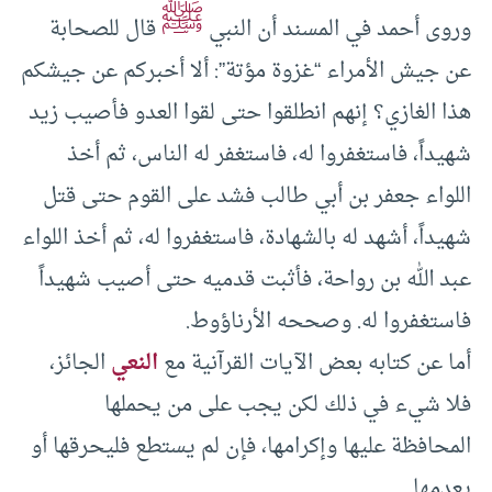
ﷺ
وروى أحمد في المسند أن النبي
قال للصحابة
عن جيش الأمراء “غزوة مؤتة”: ألا أخبركم عن جيشكم
هذا الغازي؟ إنهم انطلقوا حتى لقوا العدو فأصيب زيد
شهيداً، فاستغفروا له، فاستغفر له الناس، ثم أخذ
اللواء جعفر بن أبي طالب فشد على القوم حتى قتل
شهيداً، أشهد له بالشهادة، فاستغفروا له، ثم أخذ اللواء
عبد الله بن رواحة، فأثبت قدميه حتى أصيب شهيداً
فاستغفروا له. وصححه الأرناؤوط.
أما عن كتابه بعض الآيات القرآنية مع
النعي
الجائز،
فلا شيء في ذلك لكن يجب على من يحملها
المحافظة عليها وإكرامها، فإن لم يستطع فليحرقها أو
يعدمها.