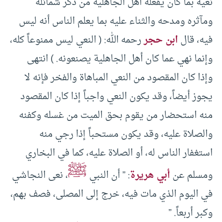
نعيه بما كان يفعله أهل الجاهلية من ذكر شمائله
ومآثره ومدحه والثناء عليه بما يعلم الناس أنه ليس
فيه، قال
ابن حجر
رحمه الله: ( النعي ليس ممنوعاً كله،
وإنما نهي عما كان أهل الجاهلية يصنعونه. ) انتهى
وإذا كان المقصود من النعي المباهاة والفخر فإنه لا
يجوز أيضاً، وقد يكون النعي واجباً إذا كان المقصود
منه استحضار من يقوم بحق الميت من غسله وكفنه
والصلاة عليه، وقد يكون مستحباً إذا رجي منه
استغفار الناس له، أو الصلاة عليه، كما في البخاري
ﷺ
ومسلم عن
أبي هريرة
: ” أن النبي
، نعى النجاشي
في اليوم الذي مات فيه، خرج إلى المصلى، فصف بهم،
وكبر أربعاً. ”