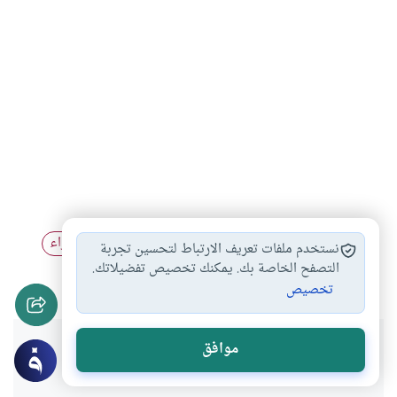
أحكام التعزية والجنائز
حكم بيوت العزاء
أحكام العزاء
#
#
#
نستخدم ملفات تعريف الارتباط لتحسين تجربة
مدة التعزية
النعي في الصحف
التصفح الخاصة بك. يمكنك تخصيص تفضيلاتك.
#
#
تخصيص
هل انتفعت بهذا المحتوى؟
موافق