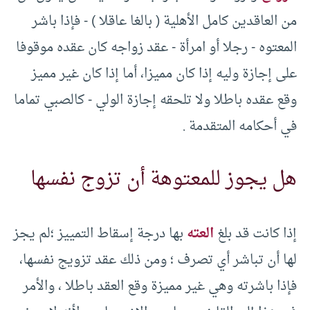
من العاقدين كامل الأهلية (‏ بالغا عاقلا )‏ -‏ فإذا باشر
المعتوه -‏ رجلا أو امرأة -‏ عقد زواجه كان عقده موقوفا
على إجازة وليه إذا كان مميزا، أما إذا كان غير مميز
وقع عقده باطلا ولا تلحقه إجازة الولي -‏ كالصبي تماما
في أحكامه المتقدمة .‏
هل يجوز للمعتوهة أن تزوج نفسها
إذا كانت قد بلغ
العته
بها درجة إسقاط التمييز ؛لم يجز
لها أن تباشر أي تصرف ؛ ومن ذلك عقد تزويج نفسها،
فإذا باشرته وهي غير مميزة وقع العقد باطلا ، والأمر