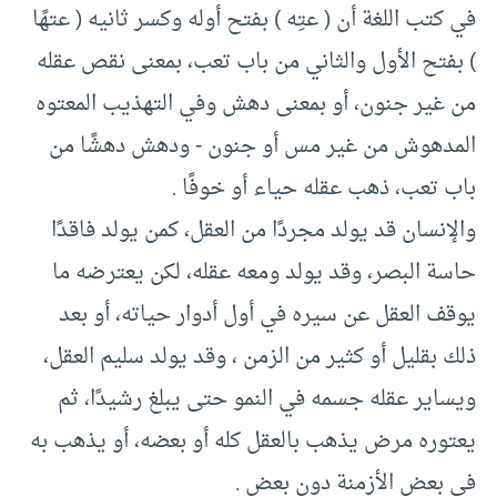
في كتب اللغة أن (‏ عتِه )‏ بفتح أوله وكسر ثانيه (‏ عتهًا
)‏ بفتح الأول والثاني من باب تعب، بمعنى نقص عقله
من غير جنون، أو بمعنى دهش وفي التهذيب المعتوه
المدهوش من غير مس أو جنون -‏ ودهش دهشًا من
باب تعب، ذهب عقله حياء أو خوفًا .‏
والإنسان قد يولد مجردًا من العقل، كمن يولد فاقدًا
حاسة البصر، وقد يولد ومعه عقله، لكن يعترضه ما
يوقف العقل عن سيره في أول أدوار حياته، أو بعد
ذلك بقليل أو كثير من الزمن ، وقد يولد سليم العقل،
ويساير عقله جسمه في النمو حتى يبلغ رشيدًا، ثم
يعتوره مرض يذهب بالعقل كله أو بعضه، أو يذهب به
في بعض الأزمنة دون بعض .‏