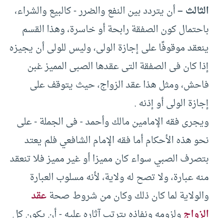
الثالث –
‏ أن يتردد بين النفع والضرر -‏ كالبيع والشراء،
باحتمال كون الصفقة رابحة أو خاسرة، وهذا القسم
ينعقد موقوفًا على إجازة الولى، وليس للولى أن يجيزه
إذا كان فى الصفقة التى عقدها الصبى المميز غبن
فاحش، ومثل هذا عقد الزواج، حيث يتوقف على
إجازة الولى أو إذنه .‏
ويجرى فقه الإمامين مالك وأحمد -‏ فى الجملة -‏ على
نحو هذه الأحكام أما فقه الإمام الشافعي فلم يعتد
بتصرف الصبي سواء كان مميزا أو غير مميز فلا تنعقد
منه عبارة، ولا تصح له ولاية، لأنه مسلوب العبارة
والولاية لما كان ذلك وكان من شروط صحة
عقد
الزواج
ولزومه ونفاذه بترتب آثاره عليه -‏ أن يكون كل