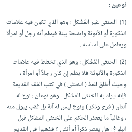
نوعين :
(1) الخنثى غير المُشْكل : وهو الذي تكون فيه علامات
الذكورة أو الأنوثة واضحة بينة فيعلم أنه رجل أو امرأة
ويعامل على أساسه .
(2) الخنثى المُشْكل : وهو الذي تختلط فيه علامات
الذكورة والأنوثـة فلا يعلم إن كان رجلاً أو امرأة ،
وحيث أُطلق لفظ ( الخنثى ) في كتب الفقه القديمة
فإنه يـراد بـه الخنثى المشكل ، وهو نوعان : نوع له
آلتان ( فرج وذكر ) ونوع ليس له آلة بل ثقب يبول منه
، وغالباً ما يتعذر الحكم على الخنثى المشكل قبل
البلوغ : هل يعتبر ذكراً أم أنثى ؟ فذهبوا في القديم