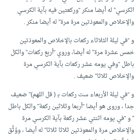
الكرسي” له أيضا منكر “وركعتين فيه بآية الكرسي
والإخلاص والمعوذتين مرة مرة” له أيضا منكر .
و “في ليلة الثلاثاء ركعات بالإخلاص والمعوذتين
خمس عشرة مرة” له أيضا، وروي “أربع ركعات” والكل
باطل “وفي يومه عشر ركعات بآية الكرسي مرة
والإخلاص ثلاثا” ضعيف .
و “في ليلة الأربعاء ست ركعات بـ ( قل اللهم)” ضعيف
جدا ، وروى هو أيضا “أربعا وثلاثين ركعة” والكل باطل
” و “في يومه اثنتي عشر ركعة بآية الكرسي مرة
والإخلاص مرة والمعوذتين ثلاثا ثلاثا” له أيضا ، ووُثِّق