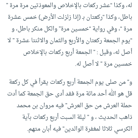
له، وكذا “عشر ركعات بالإخلاص والمعوذتين مرة مرة ”
باطل، وكذا “ركعتان بـ (إذا زلزلت الأرض) خمس عشرة
مرة “، وفي رواية “خمسين مرة” والكل منكر باطل، و
“يوم الجمعة ركعتان والأربع والثمان والاثنتا عشرة ” لا
أصل له، وقيل : ” الجمعة أربع ركعات بالإخلاص
خمسين مرة ” لا أصل له.
و” من صلى يوم الجمعة أربع ركعات يقرأ في كل ركعة
قل هو الله أحد مائة مرة فقد أدى حق الجمعة كما أدت
حملة العرش من حق العرش” فيه مروان بن محمد
ذاهب الحديث ، و ” ليلة السبت أربع ركعات بآية
الكرسي ثلاثا لمغفرة الوالدين” فيه أبان متهم.