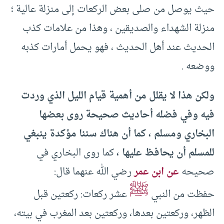
حيث يوصل من صلى بعض الركعات إلى منزلة عالية ؛
منزلة الشهداء والصديقين ، وهذا من علامات كذب
الحديث عند أهل الحديث ، فهو يحمل أمارات كذبه
ووضعه .
ولكن هذا لا يقلل من أهمية قيام الليل الذي وردت
فيه وفي فضله أحاديث صحيحة روى بعضها
البخاري ومسلم ، كما أن هناك سننا مؤكدة ينبغي
للمسلم أن يحافظ عليها ،
كما روى البخاري في
صحيحه
عن ابن عمر
رضي الله عنهما قال:
ﷺ
حفظت من النبي
عشر ركعات: ركعتين قبل
الظهر، وركعتين بعدها، وركعتين بعد المغرب في بيته،