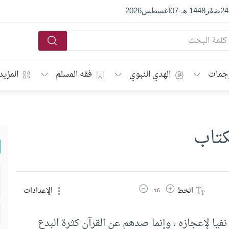
24
صَفَر
1448 هـ
-
07
أغسطس
2026
جمات
الهدي النبوي
فقه المسلم
المزيد
كتاب
زيادة حجم الخط
تقليل حجم الخط
الخط
الإعدادات
16
فيا لإعجازه ، وإنما صدهم عن القرآن كثرة البدع