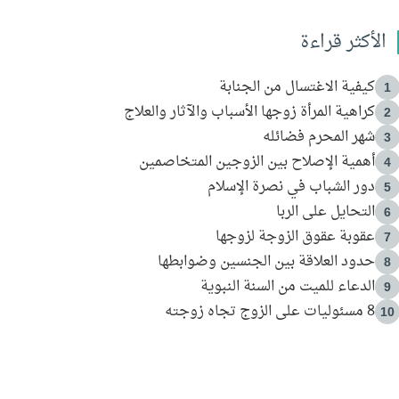
الأكثر قراءة
كيفية الاغتسال من الجنابة
1
كراهية المرأة زوجها الأسباب والآثار والعلاج
2
شهر المحرم فضائله
3
أهمية الإصلاح بين الزوجين المتخاصمين
4
دور الشباب في نصرة الإسلام
5
التحايل على الربا
6
عقوبة عقوق الزوجة لزوجها
7
حدود العلاقة بين الجنسين وضوابطها
8
الدعاء للميت من السنة النبوية
9
8 مسئوليات على الزوج تجاه زوجته
10