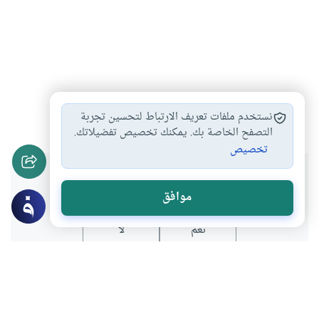
الغش في الاختبارات
أثر الغش في…
حرمة الغش
#
#
#
نستخدم ملفات تعريف الارتباط لتحسين تجربة
التصفح الخاصة بك. يمكنك تخصيص تفضيلاتك.
تخصيص
هل انتفعت بهذا المحتوى؟
موافق
نعم
لا
موضوعات ذات صلة