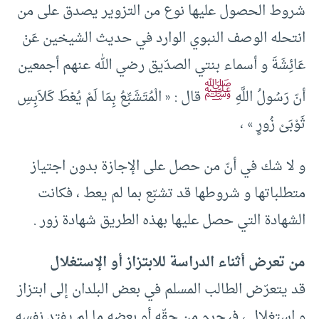
شروط الحصول عليها نوع من التزوير يصدق على من
انتحله الوصف النبوي الوارد في حديث الشيخين عَنْ
عَائِشَةَ و أسماء بنتي الصدّيق رضي الله عنهم أجمعين
ﷺ
أنّ رَسُولُ اللَّهِ
قال : «‏ الْمُتَشَبِّعُ بِمَا لَمْ يُعْطَ كَلاَبِسِ
ثَوْبَىْ زُورٍ »‏ ،
و لا شك في أنّ من حصل على الإجازة بدون اجتياز
متطلباتها و شروطها قد تشبّع بما لم يعط ، فكانت
الشهادة التي حصل عليها بهذه الطريق شهادة زور .
من تعرض أثناء الدراسة للابتزاز أو الإستغلال
قد يتعرّض الطالب المسلم في بعض البلدان إلى ابتزاز
و استغلال ، فيحرم من حقّه أو بعضه ما لم يفتدِ نفسه