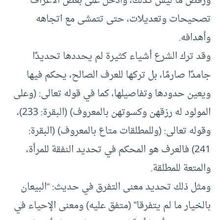
ورفض ما ليس كذلك، وأدخل على بعض الأعراف
تصحيحات وتعديلات، حتى تتمشى مع اتجاهه
وأهدافه.
وقد ترك الشرع أشياء كثيرة لم يحددها تحديدًا
جامدًا صارمًا، بل تركها للعرف الصالح، يحكم فيها
ويعين حدودها وتفاصيلها، كما في قوله تعالى: (وعلى
المولود له رزقهن وكسوتهن بالمعروف) (البقرة: 233)،
وقوله تعالى: (وللمطلقات متاع بالمعروف) (البقرة:
241) فالعرف هو المحكم في تحديد النفقة للمرأة،
والمتعة للمطلقة.
ومثل ذلك تحديد معنى التفرق في حديث: “البيعان
بالخيار ما لم يتفرقا” (متفق عليه) ومعنى الإحياء في