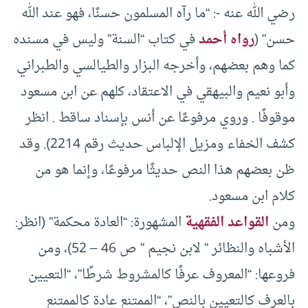
رضي الله عنه -: “ما رآه المسلمون حسنًا، فهو عند الله
حسن” (
رواه أحمد
في كتاب “السنة” وليس في مسنده
كما وهم بعضهم، وأخرجه البزار والطيالسي والطبراني
وأبو نعيم والبيهقي في الاعتقاد، كلهم عن ابن مسعود
موقوفًا . وروي مرفوعًا عن أنس بإسناد ساقط . انظر
كشف الخفاء ومزيل الإلباس حديث رقم 2214). وقد
ظن بعضهم هذا النص حديثًا مرفوعًا، وإنما هو من
كلام ابن مسعود.
ومن
القواعد الفقهية
المشهورة: “العادة محكمة” (انظر:
الأشباه والنظائر ” لابن نجيم ” ص 46 – 52)، ومن
فروعها: “المعروف عرفًا كالمشروط شرطًا”، “التعيين
بالعرف كالتعيين بالنص”، “الممتنع عادة كالممتنع