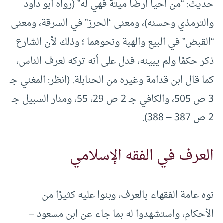
حديث: “من أحيا أرضًا ميتة فهي له” (رواه أبو داود
والترمذي وحسنه)، ومعنى “الحرز” في السرقة، ومعنى
“القبض” في البيع والهبة ونحوهما ؛ وذلك لأن الشارع
ذكر حكمًا ولم يبينه، فدل على أنه تركه لعرف الناس،
كما قال ابن قدامة وغيره من الحنابلة. (انظر: المغني جـ
3 ص 505، والكافي جـ 2 ص 29، 55، ومنار السبيل جـ
2 ص 387 – 388).
العرف في الفقه الإسلامي
نوه عامة الفقهاء بالعرف، وبنوا عليه كثيرًا من
الأحكام، واستشهدوا له بما جاء عن ابن مسعود –