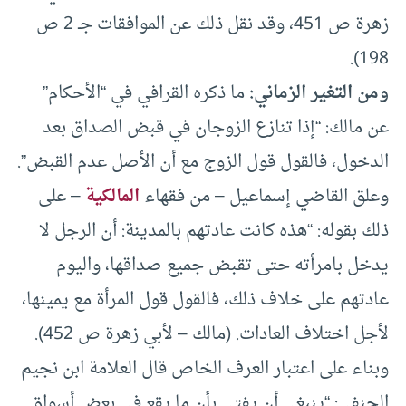
زهرة ص 451، وقد نقل ذلك عن الموافقات جـ 2 ص
198).
ومن التغير الزماني:
ما ذكره القرافي في “الأحكام”
عن مالك: “إذا تنازع الزوجان في قبض الصداق بعد
الدخول، فالقول قول الزوج مع أن الأصل عدم القبض”.
وعلق القاضي إسماعيل – من فقهاء
المالكية
– على
ذلك بقوله: “هذه كانت عادتهم بالمدينة: أن الرجل لا
يدخل بامرأته حتى تقبض جميع صداقها، واليوم
عادتهم على خلاف ذلك، فالقول قول المرأة مع يمينها،
لأجل اختلاف العادات. (مالك – لأبي زهرة ص 452).
وبناء على اعتبار العرف الخاص قال العلامة ابن نجيم
الحنفي: “ينبغي أن يفتى بأن ما يقع في بعض أسواق