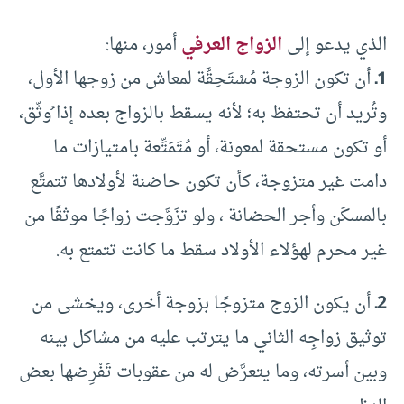
الذي يدعو إلى
الزواج العرفي
أمور، منها:
1ـ
أن تكون الزوجة مُسْتَحِقَّة لمعاش من زوجها الأول،
وتُريد أن تحتفظ به؛ لأنه يسقط بالزواج بعده إذا ُوثّق،
أو تكون مستحقة لمعونة، أو مُتَمَتِّعة بامتيازات ما
دامت غير متزوجة، كأن تكون حاضنة لأولادها تتمتَّع
بالمسكَن وأجر الحضانة ، ولو تزَوَّجت زواجًا موثقًا من
غير محرم لهؤلاء الأولاد سقط ما كانت تتمتع به.
2ـ
أن يكون الزوج متزوجًا بزوجة أخرى، ويخشى من
توثيق زواجِه الثاني ما يترتب عليه من مشاكل بينه
وبين أسرته، وما يتعرَّض له من عقوبات تَفْرِضها بعض