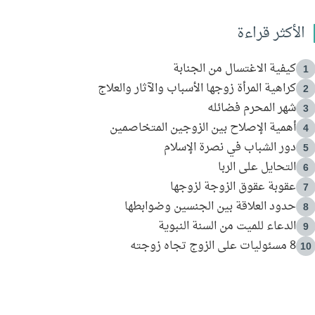
الأكثر قراءة
كيفية الاغتسال من الجنابة
1
كراهية المرأة زوجها الأسباب والآثار والعلاج
2
شهر المحرم فضائله
3
أهمية الإصلاح بين الزوجين المتخاصمين
4
دور الشباب في نصرة الإسلام
5
التحايل على الربا
6
عقوبة عقوق الزوجة لزوجها
7
حدود العلاقة بين الجنسين وضوابطها
8
الدعاء للميت من السنة النبوية
9
8 مسئوليات على الزوج تجاه زوجته
10