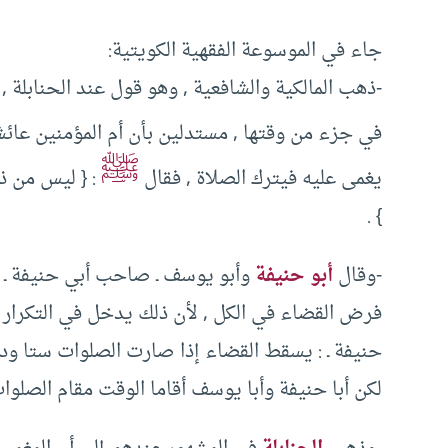
جاء في الموسوعة الفقهية الكويتية:
-ذهب المالكية والشافعية , وهو قول عند الحنابلة , 
في جزء من وقتها , مستدلين بأن أم المؤمنين عائ
ﷺ
يغمى عليه فيترك الصلاة , فقال
: { ليس من ذل
} .
-وقال
أبو حنيفة
وأبو يوسف ـ صاحب أبي حنيفة ـ 
فرض القضاء في الكل , لأن ذلك يدخل في التكرار
حنيفة ـ : يسقط القضاء إذا صارت الصلوات ستا ودخ
لكن أبا حنيفة وأبا يوسف أقاما الوقت مقام الصلوات