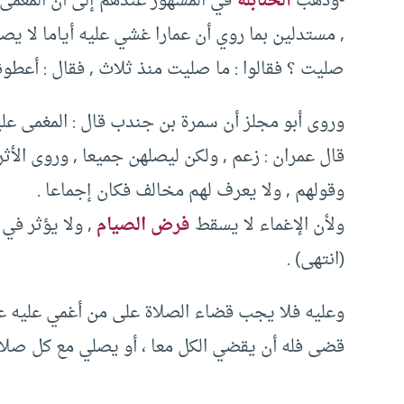
-وذهب
الحنابلة
في المشهور عندهم إلى أن المغمى
, مستدلين بما روي أن عمارا غشي عليه أياما لا يصلي
صليت ؟ فقالوا : ما صليت منذ ثلاث , فقال : أعطو
وروى أبو مجلز أن سمرة بن جندب قال : المغمى عليه
قال عمران : زعم , ولكن ليصلهن جميعا , وروى الأ
وقولهم , ولا يعرف لهم مخالف فكان إجماعا .
ولأن الإغماء لا يسقط
فرض الصيام
, ولا يؤثر في 
(انتهى) .
وعليه فلا يجب قضاء الصلاة على من أغمي عليه عش
قضى فله أن يقضي الكل معا ، أو يصلي مع كل صلاة