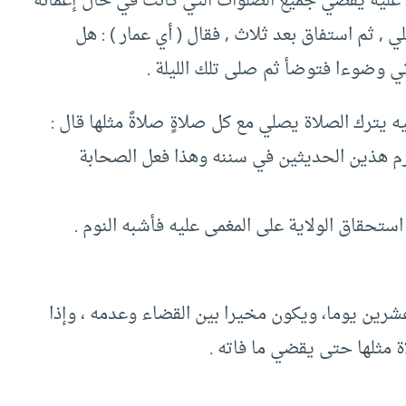
 عليه يقضي جميع الصلوات التي كانت في حال إغمائه
 , ثم استفاق بعد ثلاث , فقال ( أي عمار ) : هل
ني وضوءا فتوضأ ثم صلى تلك الليلة .
 يترك الصلاة يصلي مع كل صلاةٍ صلاةً مثلها قال :
ثرم هذين الحديثين في سننه وهذا فعل الصحابة
استحقاق الولاية على المغمى عليه فأشبه النوم .
رين يوما، ويكون مخيرا بين القضاء وعدمه ، وإذا
 مثلها حتى يقضي ما فاته .