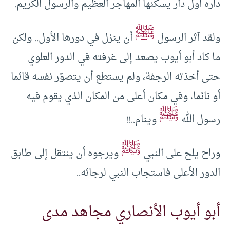
داره أول دار يسكنها المهاجر العظيم والرسول الكريم.
ﷺ
ولقد آثر الرسول
أن ينزل في دورها الأول.. ولكن
ما كاد أبو أيوب يصعد إلى غرفته في الدور العلوي
حتى أخذته الرجفة، ولم يستطع أن يتصوّر نفسه قائما
أو نائما، وفي مكان أعلى من المكان الذي يقوم فيه
ﷺ
رسول الله
وينام..!!
ﷺ
وراح يلح على النبي
ويرجوه أن ينتقل إلى طابق
الدور الأعلى فاستجاب النبي لرجائه..
أبو أيوب الأنصاري مجاهد مدى