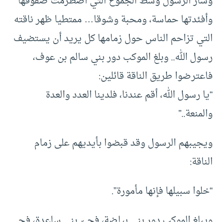
وسار الرسول وسط الجموع التي اضطرمت صفوفها
وأفئدتها حماسة، ومحبة وشوقا… ممتطيا ظهر ناقته
التي تزاحم الناس حول زمامها كل يريد أن يستضيف
رسول الله.. وبلغ الموكب دور بني سالم بن عوف،
فاعترضوا طريق الناقة قائلين:
“يا رسول الله، أقم عندنا، فلدينا العدد والعدة
والمنعة..”
ويجيبهم الرسول وقد قبضوا بأيديهم على زمام
الناقة:
“خلوا سبيلها فإنها مأمورة”.
ويبلغ الموكب دور بني بياضة، فحيّ بني ساعدة، فحي