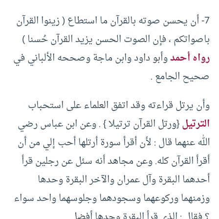
7- أن يحسن صوته بالقرآن ما استطاع ( زينوا القرآن
باصواتكم ، فإن الصوت الحسن يزيد القرآن حُسنا )
رواه أحمد
وأبو داود وابن ماجة وصححه الألباني في
صحيح الجامع .
وأن يرتل قراءته وقد اتفق العلماء على استحباب
الترتيل
{ورتل القرآن ترتيلا } . وعن ابن عباس رضي
الله عنهما قال : لأن أقرأ سورة أرتلها أحب إلي من أن
أقرأ القرآن كله. وعن مجاهد أنه سئل عن رجلين قرأ
أحدهما البقرة وآل عمران والآخر البقرة وحدها
وزمنهما وركوعهما وسجودهما وجلوسهما واحد سواء
؟ فقال : الذي قرأ البقرة وحدها أفضل .