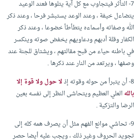
7- التأثر فيتجاوب مع كل آية يتلوها فعند الوعيد
يتضاءل خيفة ، وعند الوعد يستبشر فرحا ، وعند ذكر
الله وصفاته وأسماءه يتطأطأ خضوعا ، وعند ذكر
الكفار وقلة أدبهم ودعاويهم يخفض صوته وينكسر
في باطنه حياء من قبح مقالتهم ، ويشتاق للجنة عند
وصفها ، ويرتعد من النار عند ذكرها .
8- أن يتبرأ من حوله وقوته إذ
لا حول ولا قوة إلا
بالله
العلي العظيم ويتحاشى النظر إلى نفسه بعين
الرضا والتزكية .
9- تحاشي موانع الفهم مثل أن يصرف همه كله إلى
تجويد الحروف وغير ذلك ، ويجب عليه أيضا حصر