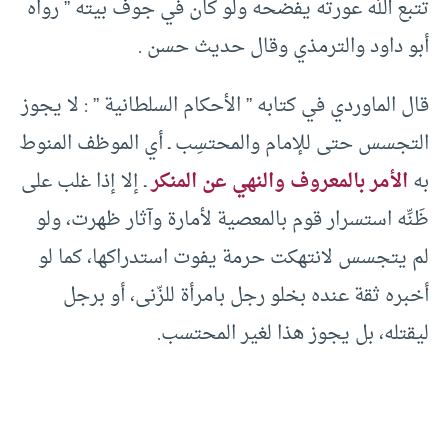
تتبع الله عورته يفضحه ولو كان في جوف بيته ” رواه
أبو داود والترمذي وقال حديث حسن .
قال الماوردي في كتابه ” الأحكام السلطانية ” : لا يجوز
التجسس حتى للإمام والمحتسِب ـ أي الموظف المنوط
به
الأمر بالمعروف والنهي عن المنكر
ـ إلا إذا غلب على
ظَنِّه استسرار قوم بالمعصية لأمارة وآثار ظهرت، ولو
لم يتجسس لانتهكت حرمة يفوت استدراكها، كما لو
أخبره ثقة عنده بخلو رجل بامرأة للزّنى، أو برجل
ليقتله، بل يجوز هذا لغير المحتسب.